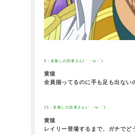
5
黄猿
全員揃ってるのに手も足も出ない
13
黄猿
レイリー登場するまで、ガチでど