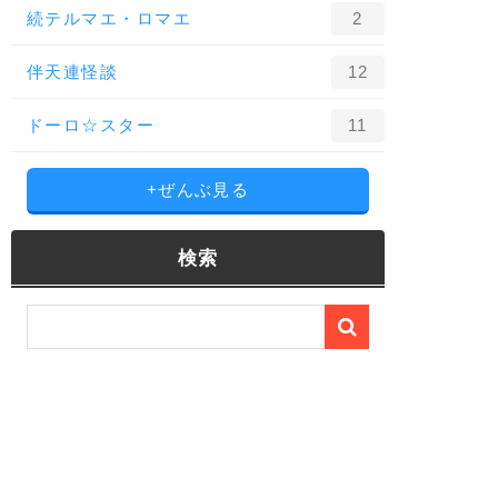
続テルマエ・ロマエ
2
伴天連怪談
12
ドーロ☆スター
11
+ぜんぶ見る
検索