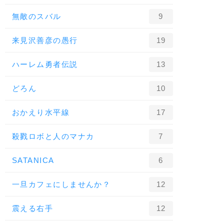
無敵のスバル
9
来見沢善彦の愚行
19
ハーレム勇者伝説
13
どろん
10
おかえり水平線
17
殺戮ロボと人のマナカ
7
SATANICA
6
一旦カフェにしませんか？
12
震える右手
12