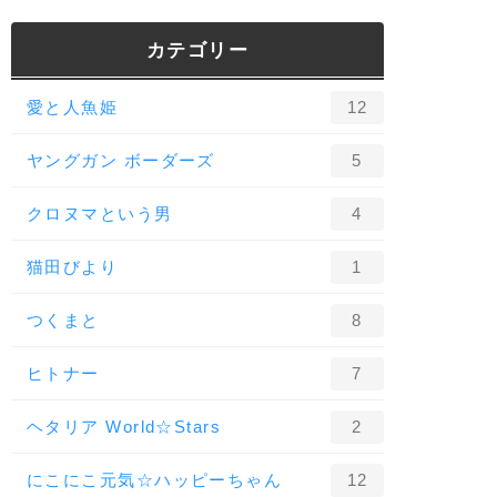
カテゴリー
愛と人魚姫
12
ヤングガン ボーダーズ
5
クロヌマという男
4
猫田びより
1
つくまと
8
ヒトナー
7
ヘタリア World☆Stars
2
にこにこ元気☆ハッピーちゃん
12