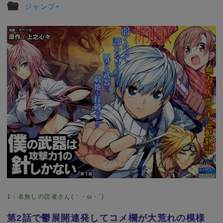
ジャンプ+
1
：
名無しの読者さん(｀・ω・´)
第2話で鬱展開連発してコメ欄が大荒れの模様