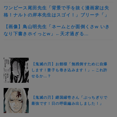
ワンピース尾田先生「背景で手を抜く漫画家は失
格！ナルトの岸本先生はスゴイ！」ブリーチ「」
【画像】鳥山明先生「ネームとか面倒くさw いき
なり下書きホイっとw」←天才過ぎる…
【鬼滅の刃】お館様「無残倒すために自爆
します！妻子も巻き込みます！」←これ許
せるか…？
【鬼滅の刃】継国縁壱さん「ぶっちぎりで
最強です！日の呼吸編み出しました！」