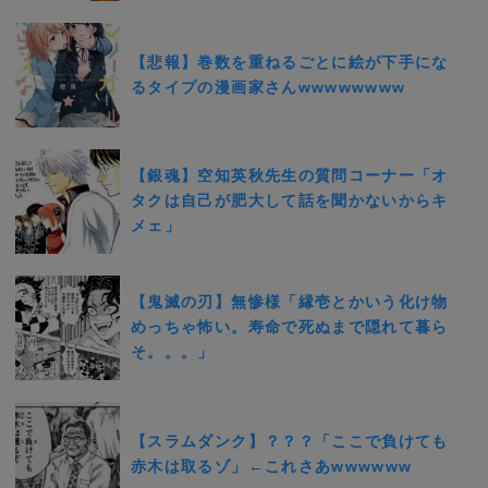
【悲報】巻数を重ねるごとに絵が下手にな
るタイプの漫画家さんwwwwwwww
【銀魂】空知英秋先生の質問コーナー「オ
タクは自己が肥大して話を聞かないからキ
メェ」
【鬼滅の刃】無惨様「縁壱とかいう化け物
めっちゃ怖い。寿命で死ぬまで隠れて暮ら
そ。。。」
【スラムダンク】？？？「ここで負けても
赤木は取るゾ」←これさあwwwwww