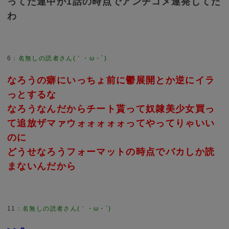
ってた連中が1話の時点でアンチコメ連発してた
わ
6
：
名無しの読者さん(｀・ω・´)
なろうの癖にいっちょ前に鬱展開とか逆にイラ
っとするな
なろうなんだからチート貰って奴隷美少女買っ
て追放ザマァウォォォォォってやってりゃいい
のに
どうせなろうフォーマットの時点でバカしか読
まないんだから
11
：
名無しの読者さん(｀・ω・´)