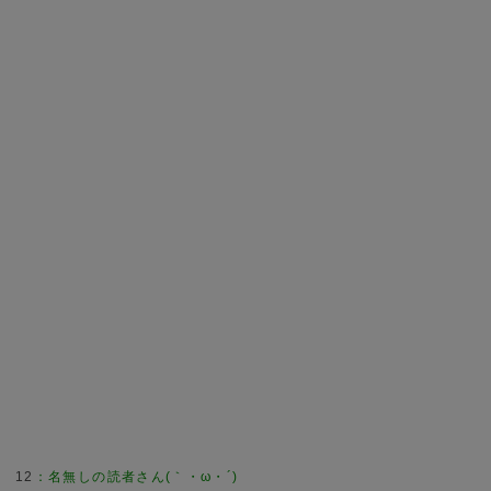
12
：
名無しの読者さん(｀・ω・´)