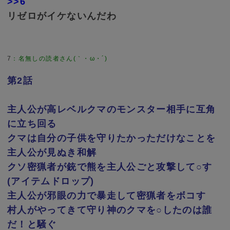
>>6
リゼロがイケないんだわ
7
：
名無しの読者さん(｀・ω・´)
第2話
主人公が高レベルクマのモンスター相手に互角
に立ち回る
クマは自分の子供を守りたかっただけなことを
主人公が見ぬき和解
クソ密猟者が銃で熊を主人公ごと攻撃して○す
(アイテムドロップ)
主人公が邪眼の力で暴走して密猟者をボコす
村人がやってきて守り神のクマを○したのは誰
だ！と騒ぐ