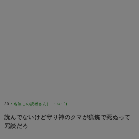
30
：
名無しの読者さん(｀・ω・´)
読んでないけど守り神のクマが猟銃で死ぬって
冗談だろ