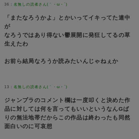
36
：
名無しの読者さん(｀・ω・´)
「またなろうかよ」とかいってイキってた連中
が
なろうではあり得ない鬱展開に発狂してるの草
生えたわ
お前ら結局なろうか読みたいんじゃねぇか
13
：
名無しの読者さん(｀・ω・´)
ジャンプラのコメント欄は一度叩くと決めた作
品に対しては何を言ってもいいというなんGば
りの無法地帯だからこの作品は終わったも同然
面白いのに可哀想