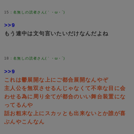
15
：
名無しの読者さん(｀・ω・´)
>>9
もう連中は文句言いたいだけなんだよね
18
：
名無しの読者さん(｀・ω・´)
>>9
これは鬱展開な上にご都合展開なんやぞ
主人公を無双させるんじゃなくて不幸な目に会
わせる為に周り全てが都合のいい舞台装置にな
ってるんや
話お粗末な上にスカッとも出来ないとか誰が喜
ぶんやこんなん