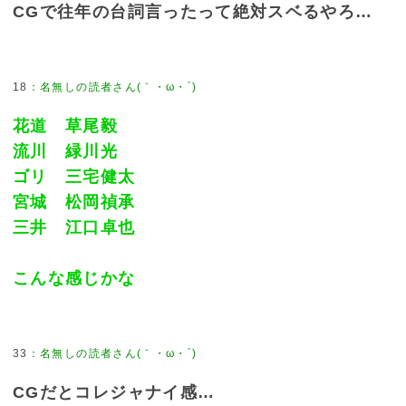
CGで往年の台詞言ったって絶対スベるやろ…
18
花道 草尾毅
流川 緑川光
ゴリ 三宅健太
宮城 松岡禎承
三井 江口卓也
こんな感じかな
33
CGだとコレジャナイ感…