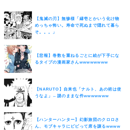
【鬼滅の刃】無惨様「縁壱とかいう化け物
めっちゃ怖い。寿命で死ぬまで隠れて暮ら
そ。。。」
【悲報】巻数を重ねるごとに絵が下手にな
るタイプの漫画家さんwwwwwwww
【NARUTO】自来也「ナルト、あの術は使
うなよ」←謎のままな件wwwwwww
【ハンターハンター】幻影旅団のクロロさ
ん、モブキャラにビビって席を譲るwwww