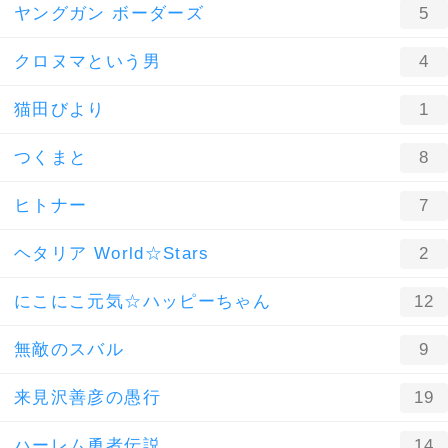
ヤングガン ボーダーズ
5
クロヌマという男
4
猫田びより
1
つくまと
8
ヒトナー
7
ヘタリア World☆Stars
2
にこにこ元気☆ハッピーちゃん
12
無敵のスバル
9
来見沢善彦の愚行
19
ハーレム勇者伝説
14