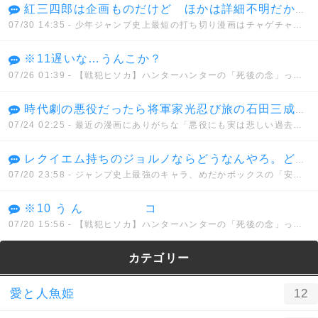
紅三四郎は企画ものだけど ほかは詳細不明だから間違いでもない 通常打ち切りとはっきりしてるものではセコンド(6週)が最短
07/30 14:35
- 少年ジャンプ史上最短の打ち切り漫画はチャゲチャとかいうデマwwwww
※11遅いな…うんこか？
07/26 01:39
- 【戦犯ヒソカ】ハンターハンターの「死後の念」って正直設定ミスだよな？
時代劇の悪役だったら将軍家光忍び旅の石田三成の娘で徳川に復讐しようとしてた 五十鈴とか悪代官とはノリが違い過ぎて何だかなって感じだった
07/24 02:25
- 最近の漫画にありがちな「悪役にも実は悲しい過去があったんだ」的なヤツどう思う？
レクイエム持ちのジョルノならどうなんやろ。どんな能力を持とうと真実に到達できないでなんとか、、、
07/20 23:58
- ジャンプ史上最強のキャラ、めだかボックスの「安心院なじみ」に決まってしまう。。。
※10 う ん コ
07/20 15:56
- 【戦犯ヒソカ】ハンターハンターの「死後の念」って正直設定ミスだよな？
カテゴリー
愛と人魚姫
12