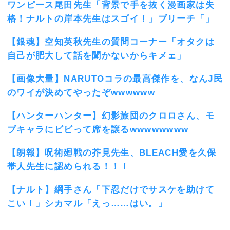
ワンピース尾田先生「背景で手を抜く漫画家は失
格！ナルトの岸本先生はスゴイ！」ブリーチ「」
【銀魂】空知英秋先生の質問コーナー「オタクは
自己が肥大して話を聞かないからキメェ」
【画像大量】NARUTOコラの最高傑作を、なんJ民
のワイが決めてやったぞwwwwww
【ハンターハンター】幻影旅団のクロロさん、モ
ブキャラにビビって席を譲るwwwwwwww
【朗報】呪術廻戦の芥見先生、BLEACH愛を久保
帯人先生に認められる！！！
【ナルト】綱手さん「下忍だけでサスケを助けて
こい！」シカマル「えっ……はい。」