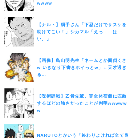
wwww
【ナルト】綱手さん「下忍だけでサスケを
助けてこい！」シカマル「えっ……は
い。」
【画像】鳥山明先生「ネームとか面倒くさ
w いきなり下書きホイっとw」←天才過ぎ
る…
【呪術廻戦】乙骨先輩、完全体宿儺に匹敵
するほどの強さだったことが判明wwwww
w
NARUTOとかいう「終わりよければ全て良