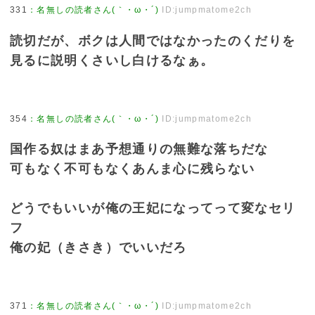
331
：
名無しの読者さん(｀・ω・´)
ID:jumpmatome2ch
読切だが、ボクは人間ではなかったのくだりを
見るに説明くさいし白けるなぁ。
354
：
名無しの読者さん(｀・ω・´)
ID:jumpmatome2ch
国作る奴はまあ予想通りの無難な落ちだな
可もなく不可もなくあんま心に残らない
どうでもいいが俺の王妃になってって変なセリ
フ
俺の妃（きさき）でいいだろ
371
：
名無しの読者さん(｀・ω・´)
ID:jumpmatome2ch