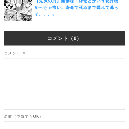
【鬼滅の刃】無惨様「縁壱とかいう化け物
めっちゃ怖い。寿命で死ぬまで隠れて暮ら
そ。。。」
コメント（0）
コメント
※
名前（空白でもOK）