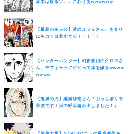
赤木は取るゾ」←これさあwwwwww
【最高の主人公】昔のルフィさん、あまり
にもカッコ良すぎる！！！！！
【ハンターハンター】幻影旅団のクロロさ
ん、モブキャラにビビって席を譲るwwww
wwww
【鬼滅の刃】継国縁壱さん「ぶっちぎりで
最強です！日の呼吸編み出しました！」
【画像大量】NARUTOコラの最高傑作を、