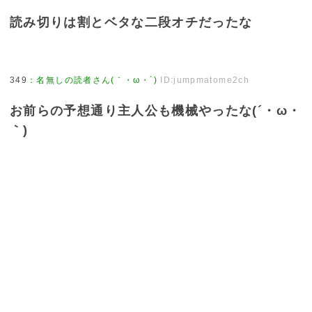
読み切りは割とベタな二段オチだったな
349
：
名無しの読者さん(｀・ω・´)
ID:jumpmatome2ch
お前らの予想通り主人公も機械やったな(´・ω・
｀)