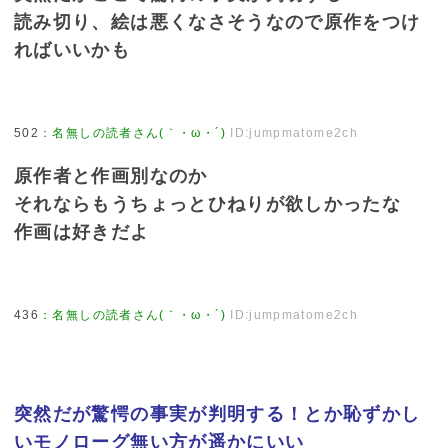
読み切り、絵は悪くなさそうなので原作をつけ
ればいいかも
502
：
名無しの読者さん(｀・ω・´)
ID:jumpmatome2ch
原作者と作画別なのか
それならもうちょっとひねりが欲しかったな
作画は好きだよ
436
：
名無しの読者さん(｀・ω・´)
ID:jumpmatome2ch
突然だが驚愕の事実が判明する！とか恥ずかし
いモノローグ無い方が遥かにいい