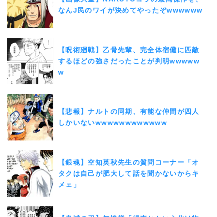
なんJ民のワイが決めてやったぞwwwwww
【呪術廻戦】乙骨先輩、完全体宿儺に匹敵
するほどの強さだったことが判明wwwww
w
【悲報】ナルトの同期、有能な仲間が四人
しかいないwwwwwwwwwwww
【銀魂】空知英秋先生の質問コーナー「オ
タクは自己が肥大して話を聞かないからキ
メェ」