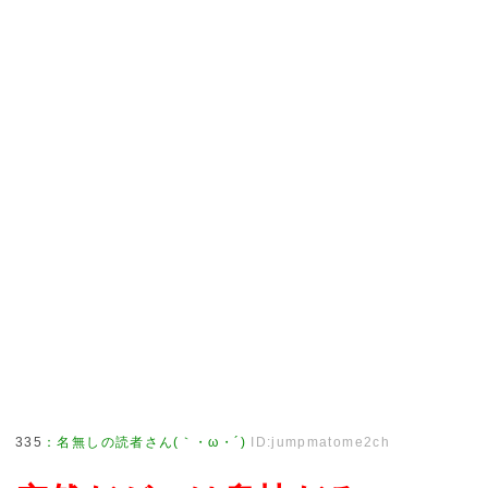
335
：
名無しの読者さん(｀・ω・´)
ID:jumpmatome2ch