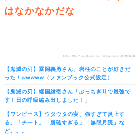
はなかなかだな
引用元：http://ikura.2ch.sc/test/read.cgi/wcomic/1490012162
【鬼滅の刃】冨岡義勇さん、岩柱のことが好きだ
った！wwwww（ファンブック公式設定）
【鬼滅の刃】継国縁壱さん「ぶっちぎりで最強で
す！日の呼吸編み出しました！」
【ワンピース】ウタウタの実、強すぎて炎上す
る。「チート」「勝確すぎる」「無限月読」な
ど。。。