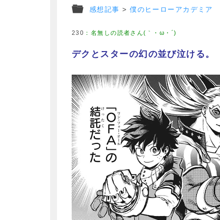
感想記事
>
僕のヒーローアカデミア
230
：
名無しの読者さん(｀・ω・´)
デクとスターの幻の並び泣ける。