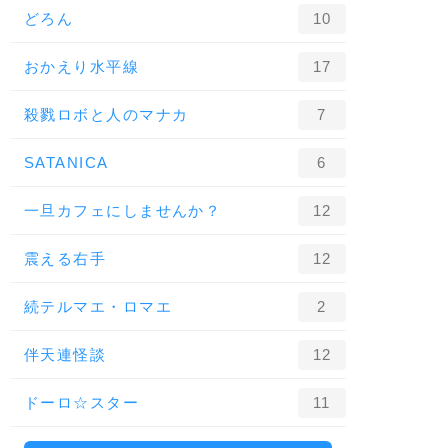
どろん
10
おかえり水平線
17
殺戮ロボと人のマナカ
7
SATANICA
6
一旦カフェにしませんか？
12
震える右手
12
続テルマエ・ロマエ
2
伴天連怪談
12
ドーロ☆スター
11