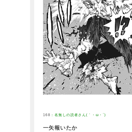
168
：
名無しの読者さん(｀・ω・´)
一矢報いたか