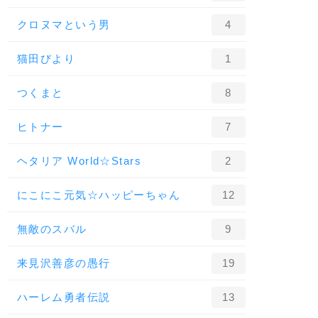
クロヌマという男
4
猫田びより
1
つくまと
8
ヒトナー
7
ヘタリア World☆Stars
2
にこにこ元気☆ハッピーちゃん
12
無敵のスバル
9
来見沢善彦の愚行
19
ハーレム勇者伝説
13