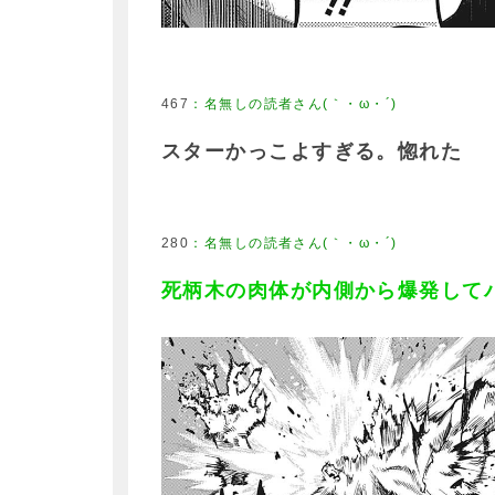
467
：
名無しの読者さん(｀・ω・´)
スターかっこよすぎる。惚れた
280
：
名無しの読者さん(｀・ω・´)
死柄木の肉体が内側から爆発して