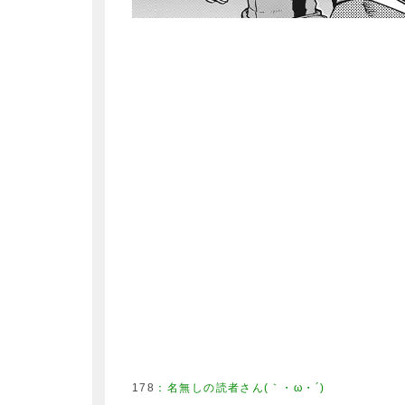
178
：
名無しの読者さん(｀・ω・´)