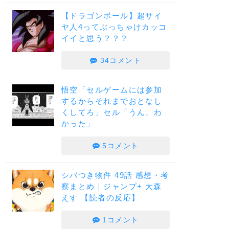
【ドラゴンボール】超サイ
ヤ人4ってぶっちゃけカッコ
イイと思う？？？
34コメント
悟空「セルゲームには参加
するからそれまでおとなし
くしてろ」セル「うん、わ
かった」
5コメント
シバつき物件 49話 感想・考
察まとめ｜ジャンプ+ 大森
えす 【読者の反応】
1コメント