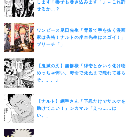
します！妻子も巻き込みます！」←これ許
せるか…？
ワンピース尾田先生「背景で手を抜く漫画
家は失格！ナルトの岸本先生はスゴイ！」
ブリーチ「」
【鬼滅の刃】無惨様「縁壱とかいう化け物
めっちゃ怖い。寿命で死ぬまで隠れて暮ら
そ。。。」
【ナルト】綱手さん「下忍だけでサスケを
助けてこい！」シカマル「えっ……は
い。」