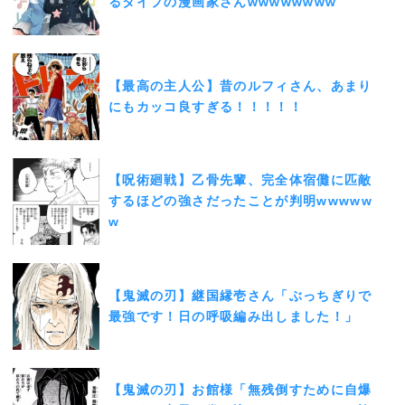
るタイプの漫画家さんwwwwwwww
【最高の主人公】昔のルフィさん、あまり
にもカッコ良すぎる！！！！！
【呪術廻戦】乙骨先輩、完全体宿儺に匹敵
するほどの強さだったことが判明wwwww
w
【鬼滅の刃】継国縁壱さん「ぶっちぎりで
最強です！日の呼吸編み出しました！」
【鬼滅の刃】お館様「無残倒すために自爆