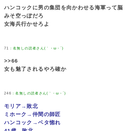
ハンコックに男の集団を向かわせる海軍って脳
みそ空っぽだろ
女海兵行かせろよ
71
>>66
女も魅了されるやろ確か
246
モリア→敗北
ミホーク→仲間の師匠
ハンコック→ベタ惚れ
41歳→敗北