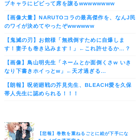
ブキャラにビビって席を譲るwwwwwwww
【画像大量】NARUTOコラの最高傑作を、なんJ民
のワイが決めてやったぞwwwwww
【鬼滅の刃】お館様「無残倒すために自爆しま
す！妻子も巻き込みます！」←これ許せるか…？
【画像】鳥山明先生「ネームとか面倒くさw いき
なり下書きホイっとw」←天才過ぎる…
【朗報】呪術廻戦の芥見先生、BLEACH愛を久保
帯人先生に認められる！！！
【悲報】巻数を重ねるごとに絵が下手にな