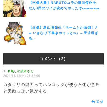
【画像大量】NARUTOコラの最高傑作を、
なんJ民のワイが決めてやったぞwwwwww
【画像】鳥山明先生「ネームとか面倒くさ
w いきなり下書きホイっとw」←天才過ぎ
る…
コメント（3）
1
名無しの読者さん
:
2021/11/13(土) 01:32:06
カタクリの能力ってハンコックが使う石化が意外
と天敵っぽい気がする
返信