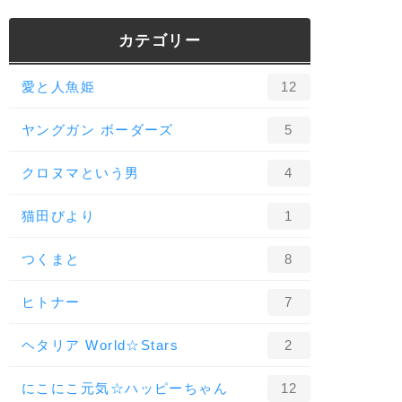
カテゴリー
愛と人魚姫
12
ヤングガン ボーダーズ
5
クロヌマという男
4
猫田びより
1
つくまと
8
ヒトナー
7
ヘタリア World☆Stars
2
にこにこ元気☆ハッピーちゃん
12