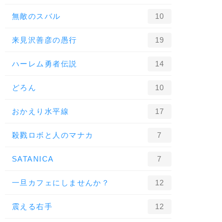
無敵のスバル
10
来見沢善彦の愚行
19
ハーレム勇者伝説
14
どろん
10
おかえり水平線
17
殺戮ロボと人のマナカ
7
SATANICA
7
一旦カフェにしませんか？
12
震える右手
12