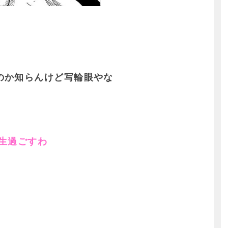
のか知らんけど写輪眼やな
生過ごすわ