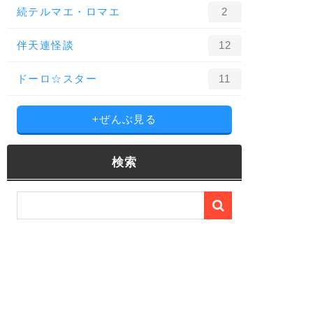
続テルマエ・ロマエ
2
伴天連怪談
12
ドーロ☆スター
11
+ぜんぶ見る
検索