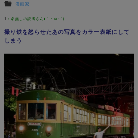
漫画家
1
：
名無しの読者さん(｀・ω・´)
撮り鉄を怒らせたあの写真をカラー表紙にして
しまう