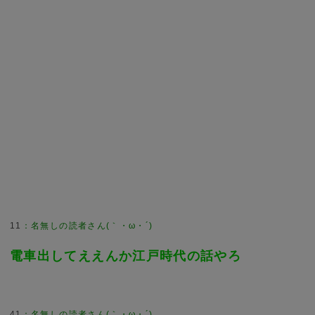
11
：
名無しの読者さん(｀・ω・´)
電車出してええんか江戸時代の話やろ
41
：
名無しの読者さん(｀・ω・´)