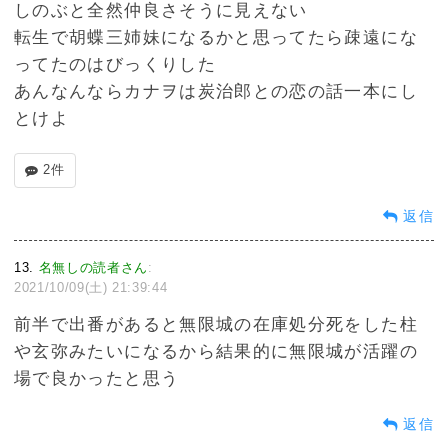
しのぶと全然仲良さそうに見えない
転生で胡蝶三姉妹になるかと思ってたら疎遠にな
ってたのはびっくりした
あんなんならカナヲは炭治郎との恋の話一本にし
とけよ
2件
返信
13
名無しの読者さん
:
2021/10/09(土) 21:39:44
前半で出番があると無限城の在庫処分死をした柱
や玄弥みたいになるから結果的に無限城が活躍の
場で良かったと思う
返信