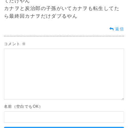
てだけやん
カナヲと炭治郎の子孫がいてカナヲも転生してた
ら最終回カナヲだけダブるやん
返信
コメント
※
名前（空白でもOK）