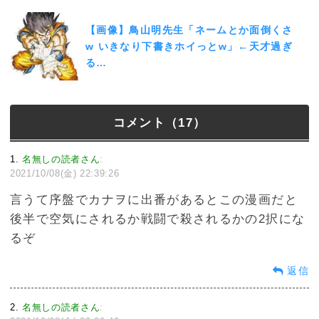
【画像】鳥山明先生「ネームとか面倒くさ
w いきなり下書きホイっとw」←天才過ぎ
る…
コメント（17）
1
名無しの読者さん
:
2021/10/08(金) 22:39:26
言うて序盤でカナヲに出番があるとこの漫画だと
後半で空気にされるか戦闘で殺されるかの2択にな
るぞ
返信
2
名無しの読者さん
: