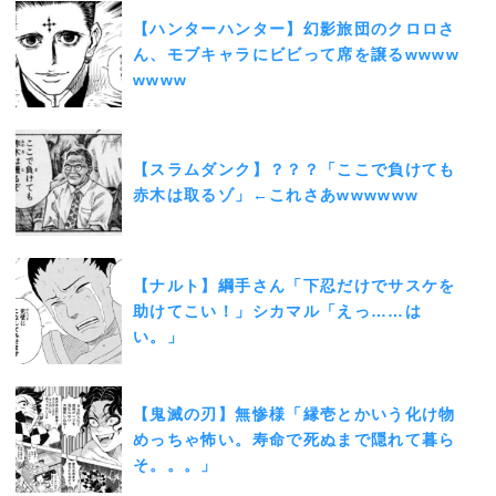
【ハンターハンター】幻影旅団のクロロさ
ん、モブキャラにビビって席を譲るwwww
wwww
【スラムダンク】？？？「ここで負けても
赤木は取るゾ」←これさあwwwwww
【ナルト】綱手さん「下忍だけでサスケを
助けてこい！」シカマル「えっ……は
い。」
【鬼滅の刃】無惨様「縁壱とかいう化け物
めっちゃ怖い。寿命で死ぬまで隠れて暮ら
そ。。。」