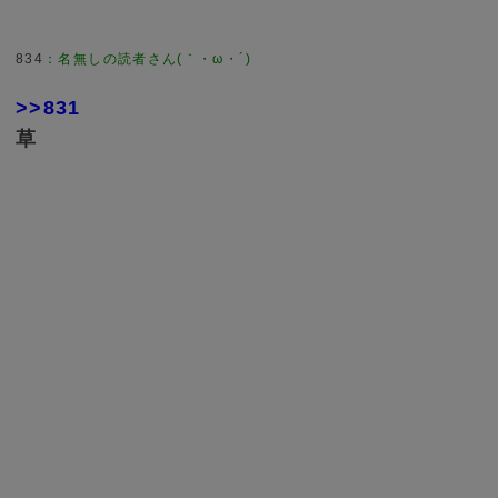
834
：
名無しの読者さん(｀・ω・´)
>>831
草