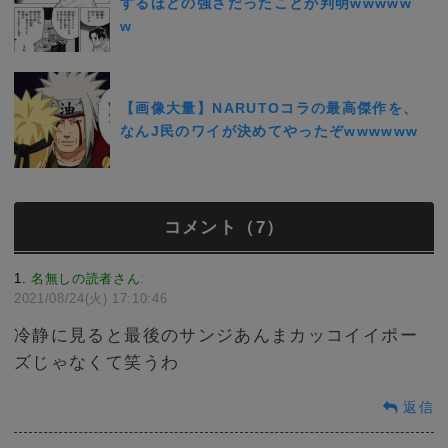
するほどの強さだったことが判明wwwww
w
【画像大量】NARUTOコラの最高傑作を、
なんJ民のワイが決めてやったぞwwwwww
コメント（7）
1
名無しの読者さん
:
2021/08/24(火) 17:10:46
冷静に見ると最後のサンジあんまカッコイイポー
ズじゃなくて笑うわ
返信