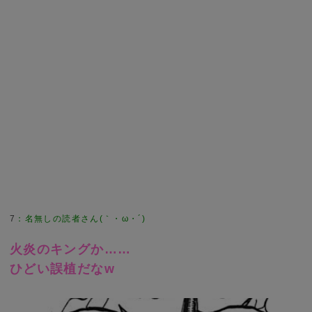
7
：
名無しの読者さん(｀・ω・´)
火炎のキングか……
ひどい誤植だなw