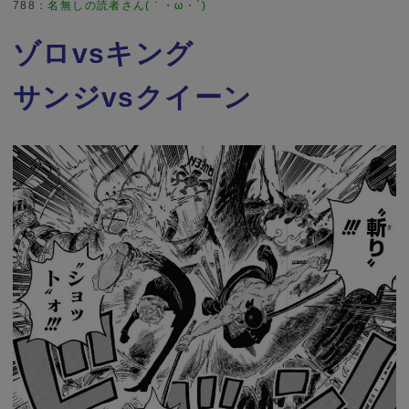
788
：
名無しの読者さん(｀・ω・´)
ゾロvsキング
サンジvsクイーン