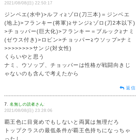
2021/08/08(日) 22:50:17
ジンベエ(水中)>ルフィ≧ゾロ(刀三本)＝ジンベエ
(地上)>フランキー(将軍)≧サンジ≧ゾロ(刀2本以下)
>チョッパー(巨大化)>フランキー＝ブルック≧ナミ
(ゼウス付き)>ロビン>チョッパー≧ウソップ>ナミ
>>>>>>>>サンジ(対女性)
くらいやと思う
ナミ、ウソップ、チョッパーは性格が戦闘向きじ
ゃないのも含んで考えたから
返信
7
名無しの読者さん
:
2021/08/08(日) 23:28:06
覇王色に目覚めでもしないと両翼は無理だろ
トップクラスの最低条件が覇王色持ちになっちゃ
ったし