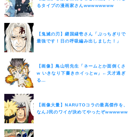
るタイプの漫画家さんwwwwwwww
【鬼滅の刃】継国縁壱さん「ぶっちぎりで
最強です！日の呼吸編み出しました！」
【画像】鳥山明先生「ネームとか面倒くさ
w いきなり下書きホイっとw」←天才過ぎ
る…
【画像大量】NARUTOコラの最高傑作を、
なんJ民のワイが決めてやったぞwwwwww