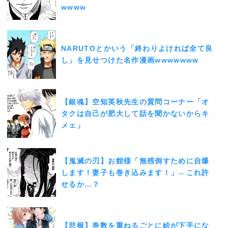
wwww
NARUTOとかいう「終わりよければ全て良
し」を見せつけた名作漫画wwwwwww
【銀魂】空知英秋先生の質問コーナー「オ
タクは自己が肥大して話を聞かないからキ
メェ」
【鬼滅の刃】お館様「無残倒すために自爆
します！妻子も巻き込みます！」←これ許
せるか…？
【悲報】巻数を重ねるごとに絵が下手にな