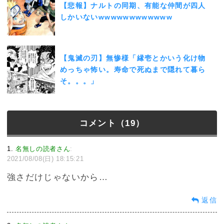
【悲報】ナルトの同期、有能な仲間が四人
しかいないwwwwwwwwwwww
【鬼滅の刃】無惨様「縁壱とかいう化け物
めっちゃ怖い。寿命で死ぬまで隠れて暮ら
そ。。。」
コメント（19）
1
名無しの読者さん
:
2021/08/08(日) 18:15:21
強さだけじゃないから…
返信