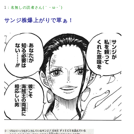
1
：
名無しの読者さん(｀・ω・´)
サンジ株爆上がりで草ぁ！