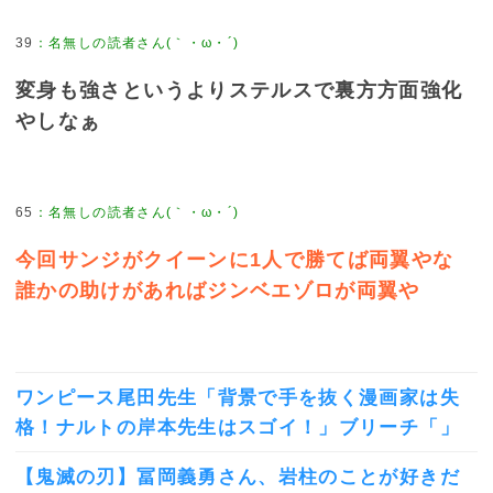
39
：
名無しの読者さん(｀・ω・´)
変身も強さというよりステルスで裏方方面強化
やしなぁ
65
：
名無しの読者さん(｀・ω・´)
今回サンジがクイーンに1人で勝てば両翼やな
誰かの助けがあればジンベエゾロが両翼や
ワンピース尾田先生「背景で手を抜く漫画家は失
格！ナルトの岸本先生はスゴイ！」ブリーチ「」
【鬼滅の刃】冨岡義勇さん、岩柱のことが好きだ