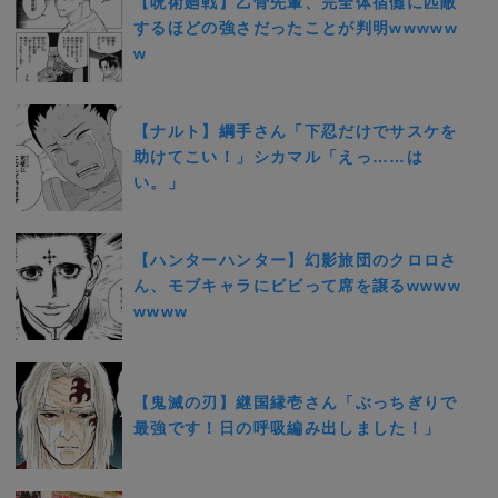
【呪術廻戦】乙骨先輩、完全体宿儺に匹敵
するほどの強さだったことが判明wwwww
w
【ナルト】綱手さん「下忍だけでサスケを
助けてこい！」シカマル「えっ……は
い。」
【ハンターハンター】幻影旅団のクロロさ
ん、モブキャラにビビって席を譲るwwww
wwww
【鬼滅の刃】継国縁壱さん「ぶっちぎりで
最強です！日の呼吸編み出しました！」