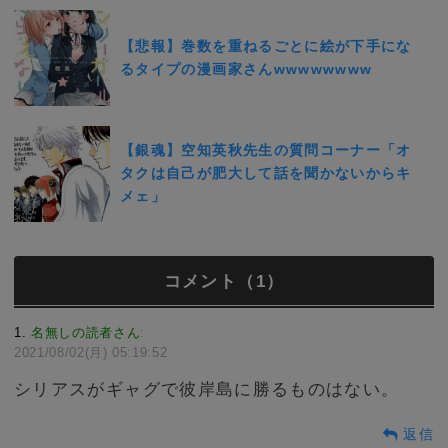
【悲報】巻数を重ねるごとに絵が下手にな
るタイプの漫画家さんwwwwwwww
【銀魂】空知英秋先生の質問コーナー「オ
タクは自己が肥大して話を聞かないからキ
メェ」
コメント（1）
1
名無しの読者さん
:
2021/08/02(月) 05:19:52
シリアスがギャグで彼岸島に勝るものはない。
返信