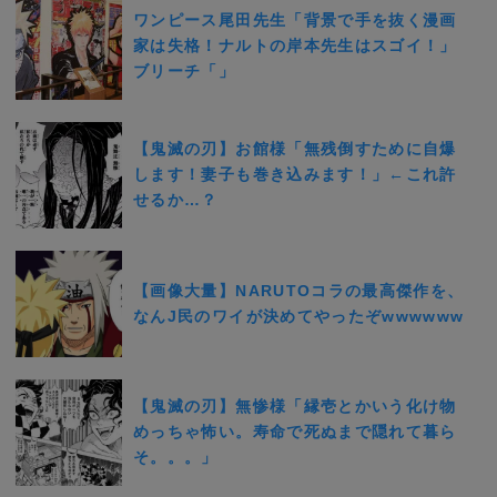
ワンピース尾田先生「背景で手を抜く漫画
家は失格！ナルトの岸本先生はスゴイ！」
ブリーチ「」
【鬼滅の刃】お館様「無残倒すために自爆
します！妻子も巻き込みます！」←これ許
せるか…？
【画像大量】NARUTOコラの最高傑作を、
なんJ民のワイが決めてやったぞwwwwww
【鬼滅の刃】無惨様「縁壱とかいう化け物
めっちゃ怖い。寿命で死ぬまで隠れて暮ら
そ。。。」