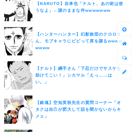
【NARUTO】自来也「ナルト、あの術は使
うなよ」←謎のままな件wwwwwww
【ハンターハンター】幻影旅団のクロロさ
ん、モブキャラにビビって席を譲るwwww
wwww
【ナルト】綱手さん「下忍だけでサスケを
助けてこい！」シカマル「えっ……は
い。」
【銀魂】空知英秋先生の質問コーナー「オ
タクは自己が肥大して話を聞かないからキ
メェ」