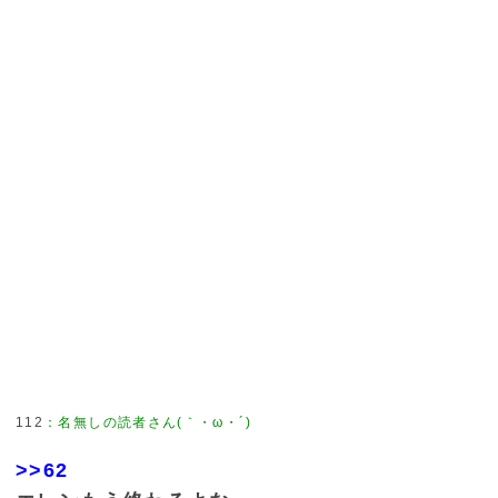
112
：
名無しの読者さん(｀・ω・´)
>>62