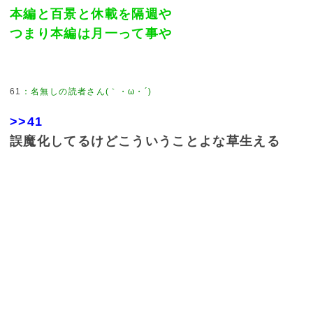
本編と百景と休載を隔週や
つまり本編は月一って事や
61
：
名無しの読者さん(｀・ω・´)
>>41
誤魔化してるけどこういうことよな草生える