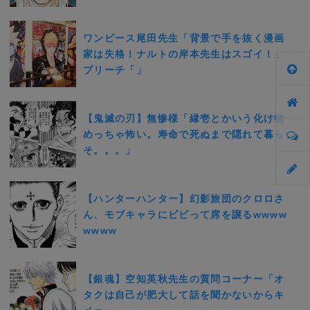
ワンピース尾田先生「背景で手を抜く漫画
家は失格！ナルトの岸本先生はスゴイ！」
ブリーチ「」
【鬼滅の刃】無惨様「縁壱とかいう化け物
めっちゃ怖い。寿命で死ぬまで隠れて暮ら
そ。。。」
【ハンターハンター】幻影旅団のクロロさ
ん、モブキャラにビビって席を譲るwwww
wwww
【銀魂】空知英秋先生の質問コーナー「オ
タクは自己が肥大して話を聞かないからキ