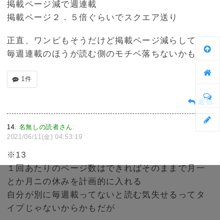
掲載ページ減で週連載
掲載ページ２．５倍ぐらいでスクエア送り
正直、ワンピもそうだけど掲載ページ減らして
毎週連載のほうが読む側のモチベ落ちないかも
1件
返信
14
名無しの読者さん
:
2021/06/11(金) 04:53:19
※13
１回あたりのページ数はできればそのままで月一
とか月ニの休みを計画的に入れる
自分が別に毎週載ってないと読む気失せるってタ
イプじゃないからかもだが