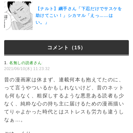
【ナルト】綱手さん「下忍だけでサスケを
助けてこい！」シカマル「えっ……は
い。」
コメント（15）
1
名無しの読者さん
:
2021/06/10(木) 11:23:32
昔の漫画家は休まず、連載何本も抱えてたのに、
って言うやついるかもしれないけど、昔のネット
も何もなく、粗探しするような悪意ある読者も少
なく、純粋な心の持ち主に届けるための漫画描い
てりゃよかった時代とはストレスも労力も違うし
なぁ…。