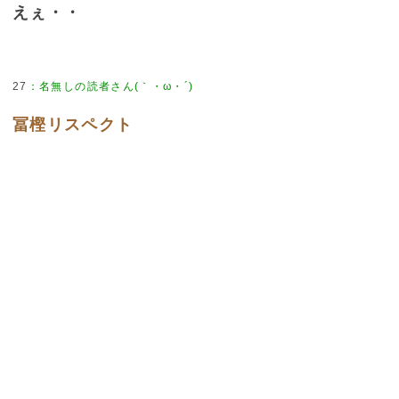
えぇ・・
27
：
名無しの読者さん(｀・ω・´)
冨樫リスペクト