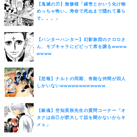
【鬼滅の刃】無惨様「縁壱とかいう化け物
めっちゃ怖い。寿命で死ぬまで隠れて暮ら
そ。。。」
【ハンターハンター】幻影旅団のクロロさ
ん、モブキャラにビビって席を譲るwwww
wwww
【悲報】ナルトの同期、有能な仲間が四人
しかいないwwwwwwwwwwww
【銀魂】空知英秋先生の質問コーナー「オ
タクは自己が肥大して話を聞かないからキ
メェ」