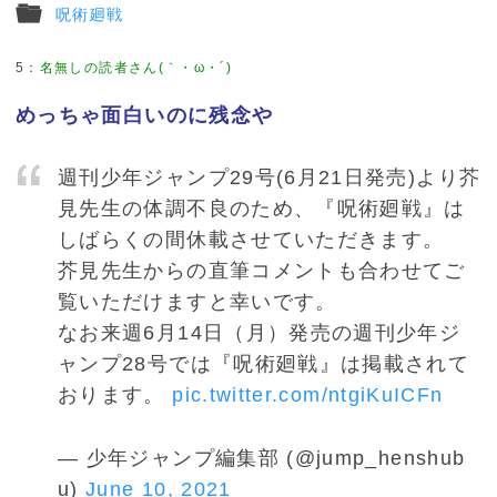
呪術廻戦
5
：
名無しの読者さん(｀・ω・´)
めっちゃ面白いのに残念や
週刊少年ジャンプ29号(6月21日発売)より芥
見先生の体調不良のため、『呪術廻戦』は
しばらくの間休載させていただきます。
芥見先生からの直筆コメントも合わせてご
覧いただけますと幸いです。
なお来週6月14日（月）発売の週刊少年ジ
ャンプ28号では『呪術廻戦』は掲載されて
おります。
pic.twitter.com/ntgiKuICFn
— 少年ジャンプ編集部 (@jump_henshub
u)
June 10, 2021