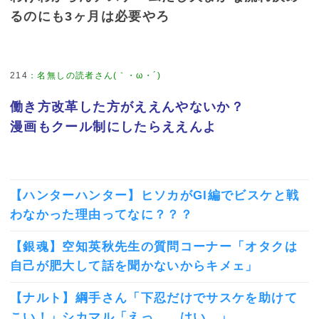
るのにも3ヶ月は必要やろ
214
：
名無しの読者さん(｀・ω・´)
働き方改革した方がええんやないか？
漫画もクール制にしたらええんよ
【ハンターハンター】ヒソカがGI編でビスケと戦
わなかった理由ってなに？？？
【銀魂】空知英秋先生の質問コーナー「オタクは
自己が肥大して話を聞かないからキメェ」
【ナルト】綱手さん「下忍だけでサスケを助けて
こい！」シカマル「えっ……はい。」