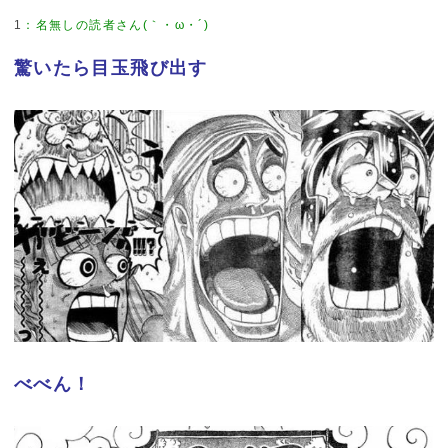
1
：
名無しの読者さん(｀・ω・´)
驚いたら目玉飛び出す
べべん！