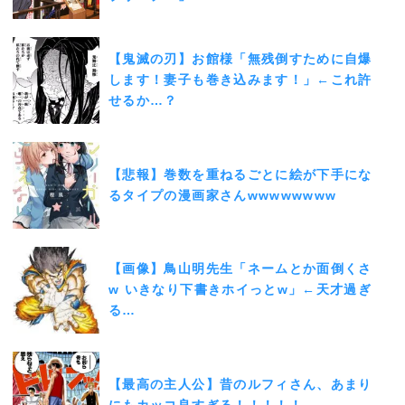
【鬼滅の刃】お館様「無残倒すために自爆
します！妻子も巻き込みます！」←これ許
せるか…？
【悲報】巻数を重ねるごとに絵が下手にな
るタイプの漫画家さんwwwwwwww
【画像】鳥山明先生「ネームとか面倒くさ
w いきなり下書きホイっとw」←天才過ぎ
る…
【最高の主人公】昔のルフィさん、あまり
にもカッコ良すぎる！！！！！