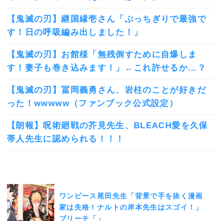
【鬼滅の刃】継国縁壱さん「ぶっちぎりで最強で
す！日の呼吸編み出しました！」
【鬼滅の刃】お館様「無残倒すために自爆しま
す！妻子も巻き込みます！」←これ許せるか…？
【鬼滅の刃】冨岡義勇さん、岩柱のことが好きだ
った！wwwww（ファンブック公式設定）
【朗報】呪術廻戦の芥見先生、BLEACH愛を久保
帯人先生に認められる！！！
ワンピース尾田先生「背景で手を抜く漫画
家は失格！ナルトの岸本先生はスゴイ！」
ブリーチ「」