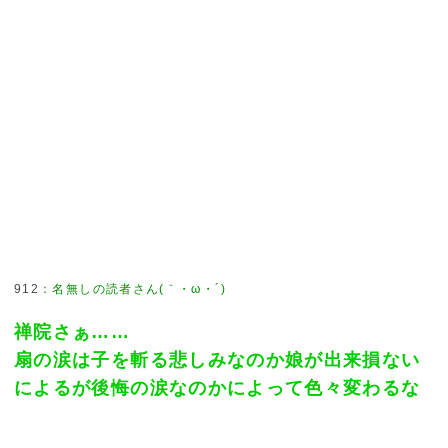
912
：
名無しの読者さん(｀・ω・´)
禅院さぁ……
扇の涙は子を斬る悲しみなのか娘が出来損ない
によるが後悔の涙なのかによって色々変わるな