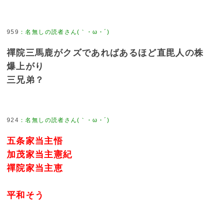
959
：
名無しの読者さん(｀・ω・´)
禪院三馬鹿がクズであればあるほど直毘人の株
爆上がり
三兄弟？
924
：
名無しの読者さん(｀・ω・´)
五条家当主悟
加茂家当主憲紀
禪院家当主恵
平和そう