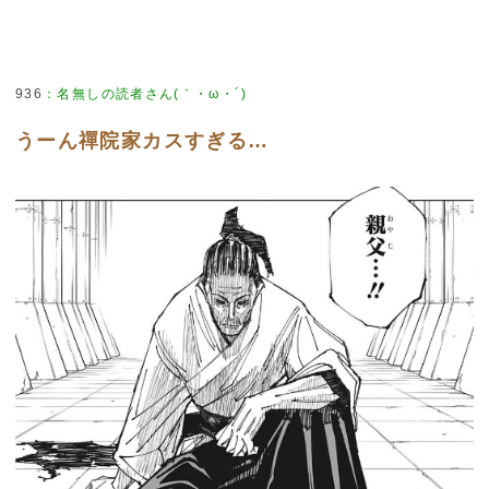
936
：
名無しの読者さん(｀・ω・´)
うーん禪院家カスすぎる…