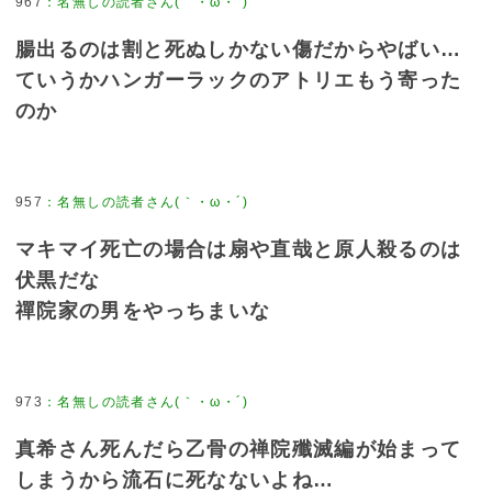
967
：
名無しの読者さん(｀・ω・´)
腸出るのは割と死ぬしかない傷だからやばい…
ていうかハンガーラックのアトリエもう寄った
のか
957
：
名無しの読者さん(｀・ω・´)
マキマイ死亡の場合は扇や直哉と原人殺るのは
伏黒だな
禪院家の男をやっちまいな
973
：
名無しの読者さん(｀・ω・´)
真希さん死んだら乙骨の禅院殲滅編が始まって
しまうから流石に死なないよね…