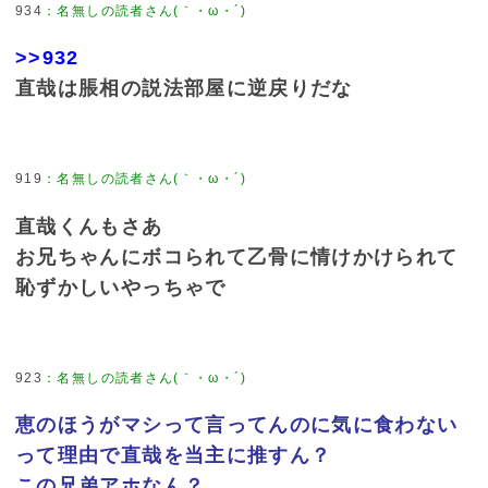
934
：
名無しの読者さん(｀・ω・´)
>>932
直哉は脹相の説法部屋に逆戻りだな
919
：
名無しの読者さん(｀・ω・´)
直哉くんもさあ
お兄ちゃんにボコられて乙骨に情けかけられて
恥ずかしいやっちゃで
923
：
名無しの読者さん(｀・ω・´)
恵のほうがマシって言ってんのに気に食わない
って理由で直哉を当主に推すん？
この兄弟アホなん？