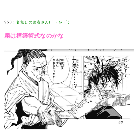
953
：
名無しの読者さん(｀・ω・´)
扇は構築術式なのかな