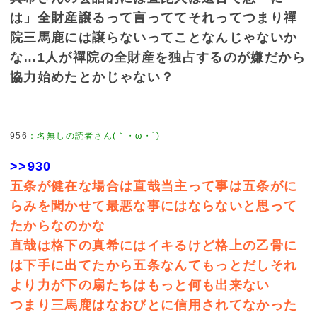
は」全財産譲るって言っててそれってつまり禪
院三馬鹿には譲らないってことなんじゃないか
な…1人が禪院の全財産を独占するのが嫌だから
協力始めたとかじゃない？
956
：
名無しの読者さん(｀・ω・´)
>>930
五条が健在な場合は直哉当主って事は五条がに
らみを聞かせて最悪な事にはならないと思って
たからなのかな
直哉は格下の真希にはイキるけど格上の乙骨に
は下手に出てたから五条なんてもっとだしそれ
より力が下の扇たちはもっと何も出来ない
つまり三馬鹿はなおびとに信用されてなかった