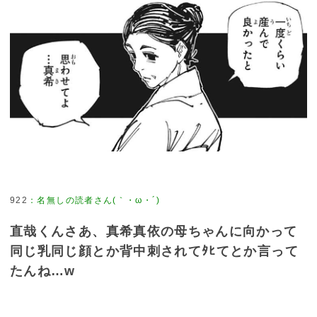
922
：
名無しの読者さん(｀・ω・´)
直哉くんさあ、真希真依の母ちゃんに向かって
同じ乳同じ顔とか背中刺されてﾀﾋてとか言って
たんね…w