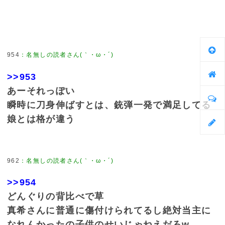
954
：
名無しの読者さん(｀・ω・´)
>>953
あーそれっぽい
瞬時に刀身伸ばすとは、銃弾一発で満足してる
娘とは格が違う
962
：
名無しの読者さん(｀・ω・´)
>>954
どんぐりの背比べで草
真希さんに普通に傷付けられてるし絶対当主に
なれんかったの子供のせいじゃねえだろw