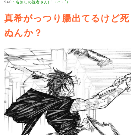
940
：
名無しの読者さん(｀・ω・´)
真希がっつり腸出てるけど死
ぬんか？