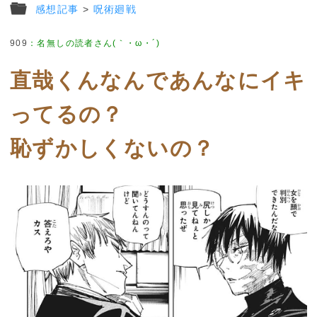
感想記事
>
呪術廻戦
909
：
名無しの読者さん(｀・ω・´)
直哉くんなんであんなにイキ
ってるの？
恥ずかしくないの？