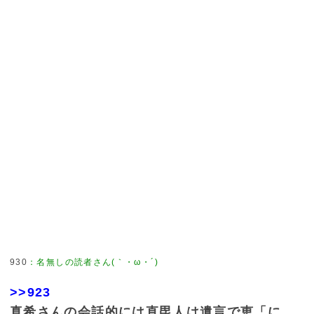
930
：
名無しの読者さん(｀・ω・´)
>>923
真希さんの会話的には直毘人は遺言で恵「に