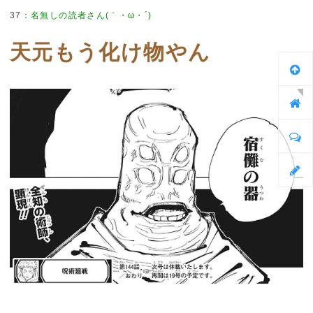
37
：
名無しの読者さん(｀・ω・´)
天元もう化け物やん