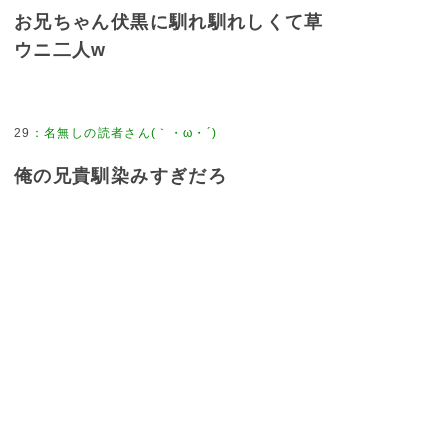
お兄ちゃん伏黒に馴れ馴れしくて草
ウニ二人w
29
：
名無しの読者さん(｀・ω・´)
俺の兄貴馴染みすぎだろ