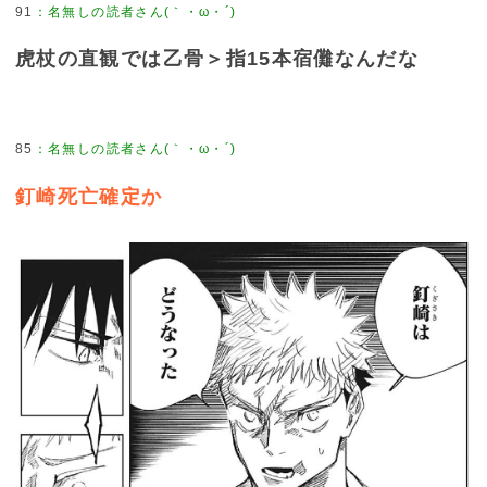
91
：
名無しの読者さん(｀・ω・´)
虎杖の直観では乙骨＞指15本宿儺なんだな
85
：
名無しの読者さん(｀・ω・´)
釘崎死亡確定か