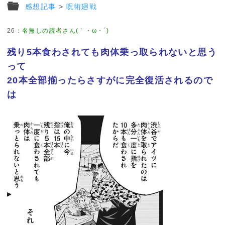
感想記事
>
呪術廻戦
26
：
名無しの読者さん(｀・ω・´)
残り5本食わされても肉体乗っ取られないと思う
って
20本全部揃ったらさすがに完全復活されるので
は