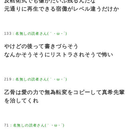
反転術式でも傷がだいぶ残るんだな
元通りに再生できる宿儺がレベル違うだけか
133
：
名無しの読者さん(｀・ω・´)
やけどの後って書きづらそう
なんかそうそうにリストラされそうで怖い
219
：
名無しの読者さん(｀・ω・´)
乙骨は愛の力で無為転変をコピーして真希先輩
を治してくれ
71
：
名無しの読者さん(｀・ω・´)