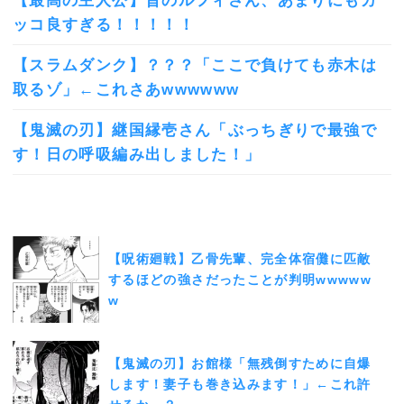
【最高の主人公】昔のルフィさん、あまりにもカ
ッコ良すぎる！！！！！
【スラムダンク】？？？「ここで負けても赤木は
取るゾ」←これさあwwwwww
【鬼滅の刃】継国縁壱さん「ぶっちぎりで最強で
す！日の呼吸編み出しました！」
【呪術廻戦】乙骨先輩、完全体宿儺に匹敵
するほどの強さだったことが判明wwwww
w
【鬼滅の刃】お館様「無残倒すために自爆
します！妻子も巻き込みます！」←これ許