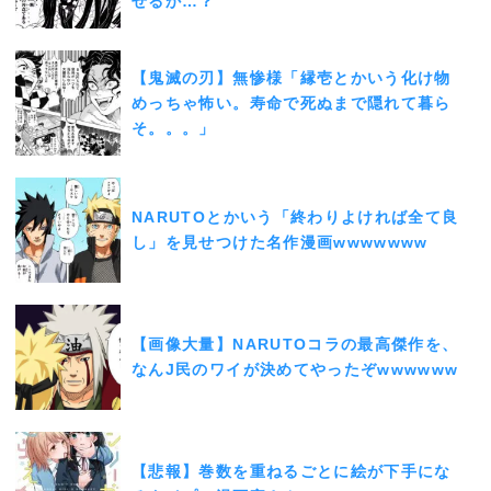
せるか…？
【鬼滅の刃】無惨様「縁壱とかいう化け物
めっちゃ怖い。寿命で死ぬまで隠れて暮ら
そ。。。」
NARUTOとかいう「終わりよければ全て良
し」を見せつけた名作漫画wwwwwww
【画像大量】NARUTOコラの最高傑作を、
なんJ民のワイが決めてやったぞwwwwww
【悲報】巻数を重ねるごとに絵が下手にな