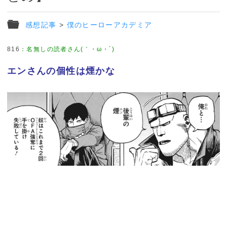
感想記事
>
僕のヒーローアカデミア
816
：
名無しの読者さん(｀・ω・´)
エンさんの個性は煙かな