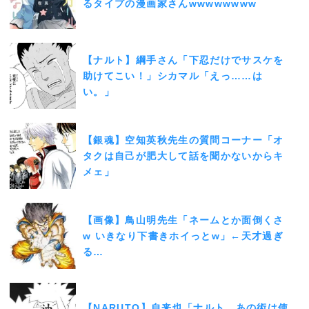
るタイプの漫画家さんwwwwwwww
【ナルト】綱手さん「下忍だけでサスケを
助けてこい！」シカマル「えっ……は
い。」
【銀魂】空知英秋先生の質問コーナー「オ
タクは自己が肥大して話を聞かないからキ
メェ」
【画像】鳥山明先生「ネームとか面倒くさ
w いきなり下書きホイっとw」←天才過ぎ
る…
【NARUTO】自来也「ナルト、あの術は使