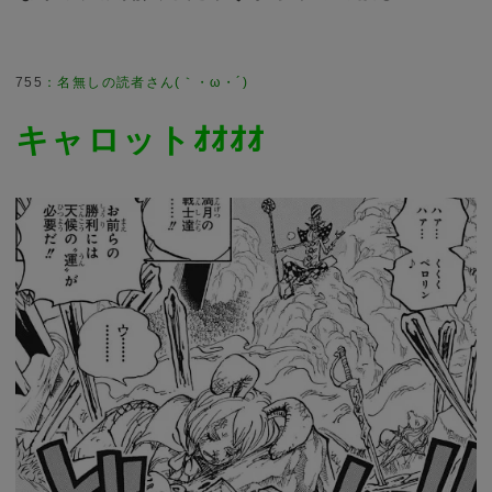
755
：
名無しの読者さん(｀・ω・´)
キャロットｵｵｵｵ