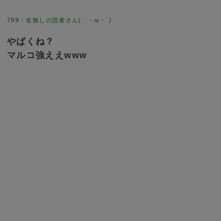
799
：
名無しの読者さん(｀・ω・´)
やばくね？
マルコ強ええwww