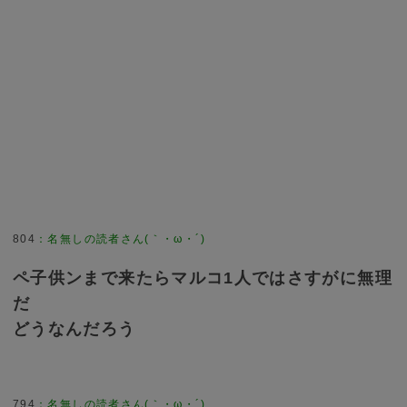
804
：
名無しの読者さん(｀・ω・´)
ペ子供ンまで来たらマルコ1人ではさすがに無理
だ
どうなんだろう
794
：
名無しの読者さん(｀・ω・´)