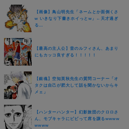
【画像】鳥山明先生「ネームとか面倒くさ
w いきなり下書きホイっとw」←天才過ぎ
る…
【最高の主人公】昔のルフィさん、あまり
にもカッコ良すぎる！！！！！
【銀魂】空知英秋先生の質問コーナー「オ
タクは自己が肥大して話を聞かないからキ
メェ」
【ハンターハンター】幻影旅団のクロロさ
ん、モブキャラにビビって席を譲るwwww
wwww