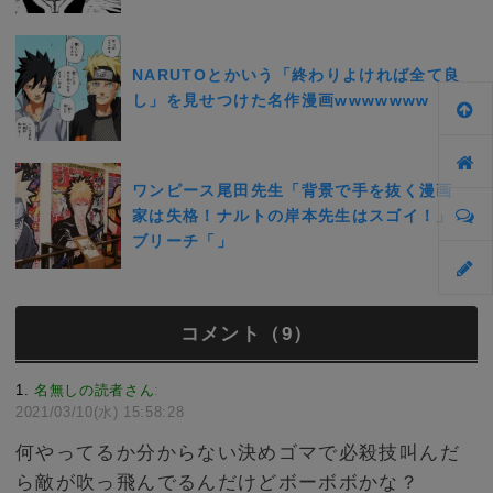
NARUTOとかいう「終わりよければ全て良
し」を見せつけた名作漫画wwwwwww
ワンピース尾田先生「背景で手を抜く漫画
家は失格！ナルトの岸本先生はスゴイ！」
ブリーチ「」
コメント（9）
1
名無しの読者さん
:
2021/03/10(水) 15:58:28
何やってるか分からない決めゴマで必殺技叫んだ
ら敵が吹っ飛んでるんだけどボーボボかな？