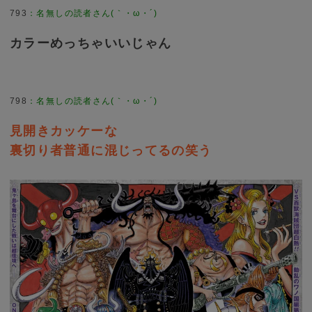
793
：
名無しの読者さん(｀・ω・´)
カラーめっちゃいいじゃん
798
：
名無しの読者さん(｀・ω・´)
見開きカッケーな
裏切り者普通に混じってるの笑う