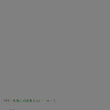
783
：
名無しの読者さん(｀・ω・´)