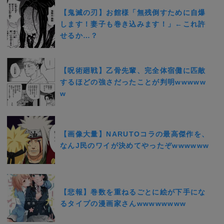
【鬼滅の刃】お館様「無残倒すために自爆
します！妻子も巻き込みます！」←これ許
せるか…？
【呪術廻戦】乙骨先輩、完全体宿儺に匹敵
するほどの強さだったことが判明wwwww
w
【画像大量】NARUTOコラの最高傑作を、
なんJ民のワイが決めてやったぞwwwwww
【悲報】巻数を重ねるごとに絵が下手にな
るタイプの漫画家さんwwwwwwww