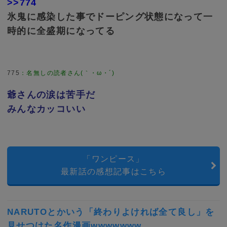
>>774
氷鬼に感染した事でドーピング状態になって一
時的に全盛期になってる
775
：
名無しの読者さん(｀・ω・´)
爺さんの涙は苦手だ
みんなカッコいい
「ワンピース」
最新話の感想記事はこちら
NARUTOとかいう「終わりよければ全て良し」を
見せつけた名作漫画wwwwwww