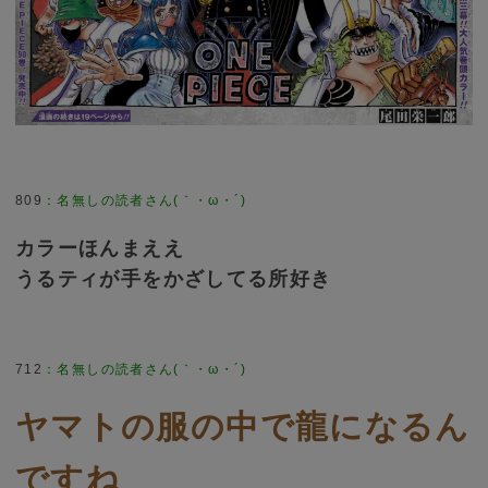
809
：
名無しの読者さん(｀・ω・´)
カラーほんまええ
うるティが手をかざしてる所好き
712
：
名無しの読者さん(｀・ω・´)
ヤマトの服の中で龍になるん
ですね