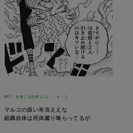
887
：
名無しの読者さん(｀・ω・´)
マルコの扱い本当ええな
組織自体は死体蹴り喰らってるが