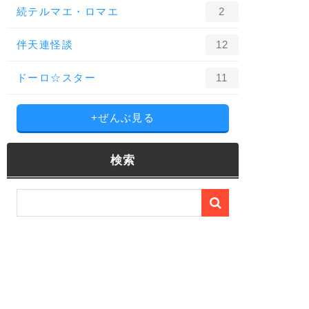
続テルマエ・ロマエ
2
伴天連怪談
12
ドーロ☆スター
11
+ぜんぶ見る
検索