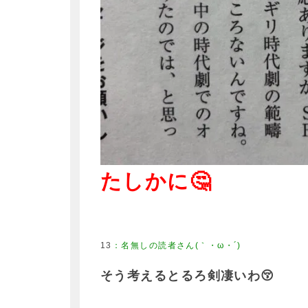
たしかに🤔
13
そう考えるとるろ剣凄いわ😚