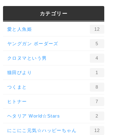
カテゴリー
愛と人魚姫
12
ヤングガン ボーダーズ
5
クロヌマという男
4
猫田びより
1
つくまと
8
ヒトナー
7
ヘタリア World☆Stars
2
にこにこ元気☆ハッピーちゃん
12