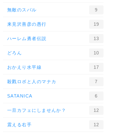
無敵のスバル
9
来見沢善彦の愚行
19
ハーレム勇者伝説
13
どろん
10
おかえり水平線
17
殺戮ロボと人のマナカ
7
SATANICA
6
一旦カフェにしませんか？
12
震える右手
12