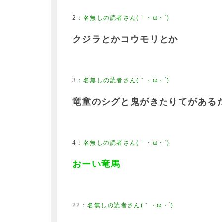
2
クジラとかコウモリとか
3
竜童のシグと鬼がきたりてがある
4
おーい竜馬
22