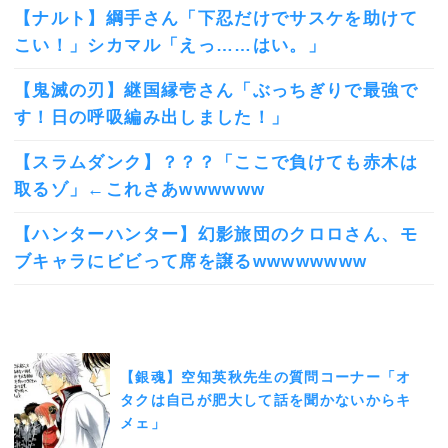
【ナルト】綱手さん「下忍だけでサスケを助けて
こい！」シカマル「えっ……はい。」
【鬼滅の刃】継国縁壱さん「ぶっちぎりで最強で
す！日の呼吸編み出しました！」
【スラムダンク】？？？「ここで負けても赤木は
取るゾ」←これさあwwwwww
【ハンターハンター】幻影旅団のクロロさん、モ
ブキャラにビビって席を譲るwwwwwwww
【銀魂】空知英秋先生の質問コーナー「オ
タクは自己が肥大して話を聞かないからキ
メェ」