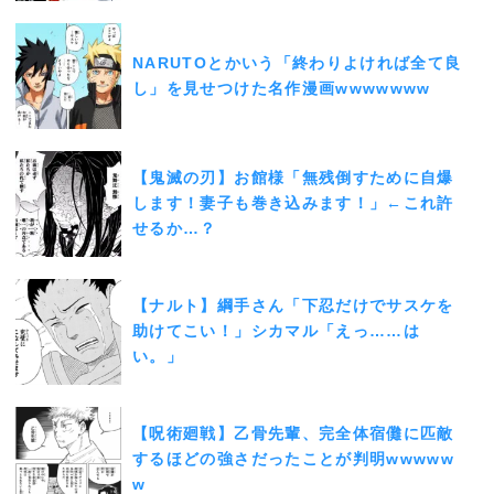
NARUTOとかいう「終わりよければ全て良
し」を見せつけた名作漫画wwwwwww
【鬼滅の刃】お館様「無残倒すために自爆
します！妻子も巻き込みます！」←これ許
せるか…？
【ナルト】綱手さん「下忍だけでサスケを
助けてこい！」シカマル「えっ……は
い。」
【呪術廻戦】乙骨先輩、完全体宿儺に匹敵
するほどの強さだったことが判明wwwww
w