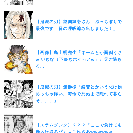
【鬼滅の刃】継国縁壱さん「ぶっちぎりで
最強です！日の呼吸編み出しました！」
【画像】鳥山明先生「ネームとか面倒くさ
w いきなり下書きホイっとw」←天才過ぎ
る…
【鬼滅の刃】無惨様「縁壱とかいう化け物
めっちゃ怖い。寿命で死ぬまで隠れて暮ら
そ。。。」
【スラムダンク】？？？「ここで負けても
赤木は取るゾ」←これさあwwwwww