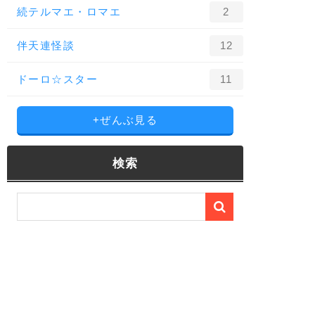
続テルマエ・ロマエ
2
伴天連怪談
12
ドーロ☆スター
11
+ぜんぶ見る
検索