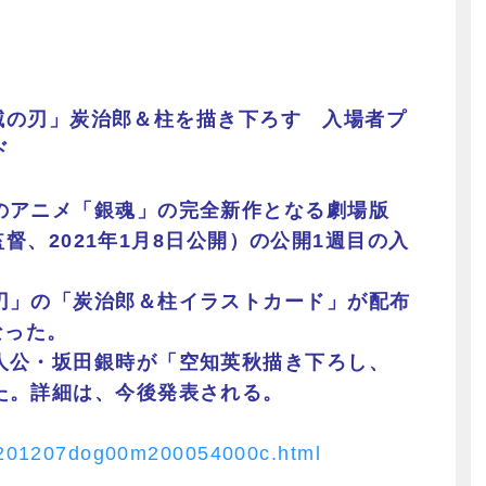
「鬼滅の刃」炭治郎＆柱を描き下ろす 入場者プ
ド
のアニメ「銀魂」の完全新作となる劇場版
鶴監督、2021年1月8日公開）の公開1週目の入
刃」の「炭治郎＆柱イラストカード」が配布
なった。
人公・坂田銀時が「空知英秋描き下ろし、
た。詳細は、今後発表される。
/20201207dog00m200054000c.html