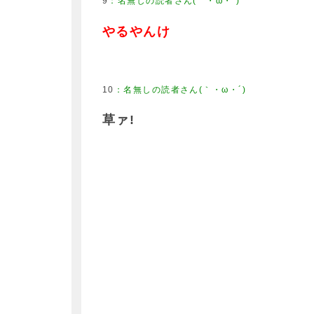
9
：
名無しの読者さん(｀・ω・´)
やるやんけ
10
：
名無しの読者さん(｀・ω・´)
草ァ!