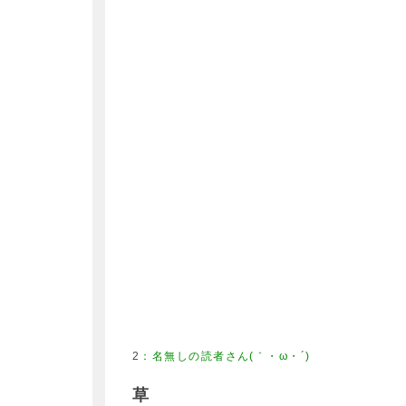
2
：
名無しの読者さん(｀・ω・´)
草