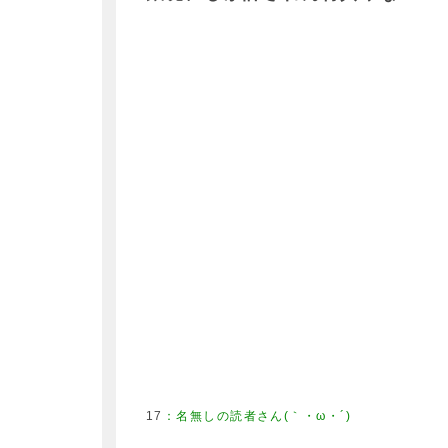
17
：
名無しの読者さん(｀・ω・´)