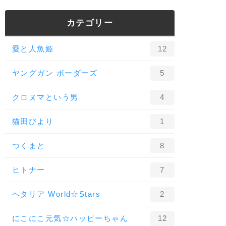
カテゴリー
愛と人魚姫
12
ヤングガン ボーダーズ
5
クロヌマという男
4
猫田びより
1
つくまと
8
ヒトナー
7
ヘタリア World☆Stars
2
にこにこ元気☆ハッピーちゃん
12