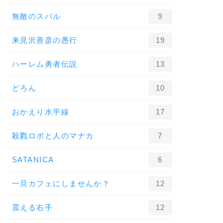
無敵のスバル
9
来見沢善彦の愚行
19
ハーレム勇者伝説
13
どろん
10
おかえり水平線
17
殺戮ロボと人のマナカ
7
SATANICA
6
一旦カフェにしませんか？
12
震える右手
12