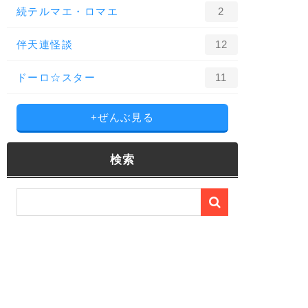
続テルマエ・ロマエ
2
伴天連怪談
12
ドーロ☆スター
11
+ぜんぶ見る
検索