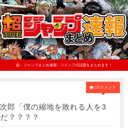
超・ジャンプまとめ速報 - ジャンプの話題をまとめます！
15コメント
次郎「僕の縮地を敗れる人を3
誰だ？？？？