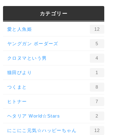
カテゴリー
愛と人魚姫
12
ヤングガン ボーダーズ
5
クロヌマという男
4
猫田びより
1
つくまと
8
ヒトナー
7
ヘタリア World☆Stars
2
にこにこ元気☆ハッピーちゃん
12