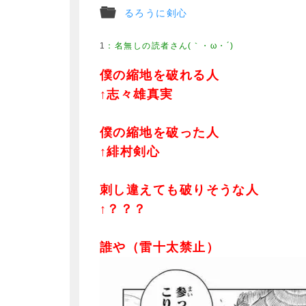
るろうに剣心
1
僕の縮地を破れる人
↑志々雄真実
僕の縮地を破った人
↑緋村剣心
刺し違えても破りそうな人
↑？？？
誰や（雷十太禁止）