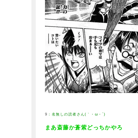
9
まあ斎藤か蒼紫どっちかやろ