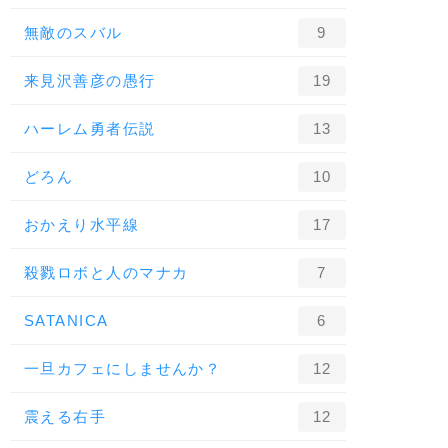
無敵のスバル
9
来見沢善彦の愚行
19
ハーレム勇者伝説
13
どろん
10
おかえり水平線
17
殺戮ロボと人のマナカ
7
SATANICA
6
一旦カフェにしませんか？
12
震える右手
12