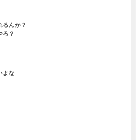
れるんか？
やろ？
いよな