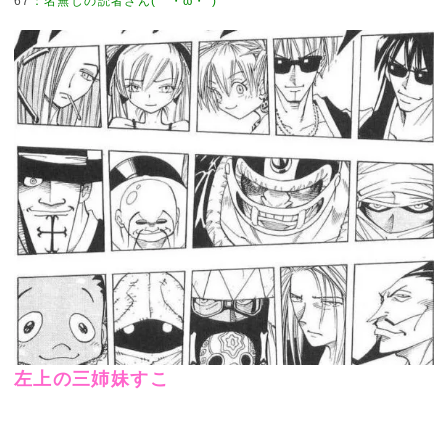
67
左上の三姉妹すこ