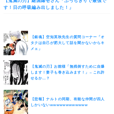
【鬼滅の刃】継国縁壱さん「ぶっちぎりで最強で
す！日の呼吸編み出しました！」
【銀魂】空知英秋先生の質問コーナー「オ
タクは自己が肥大して話を聞かないからキ
メェ」
【鬼滅の刃】お館様「無残倒すために自爆
します！妻子も巻き込みます！」←これ許
せるか…？
【悲報】ナルトの同期、有能な仲間が四人
しかいないwwwwwwwwwwww