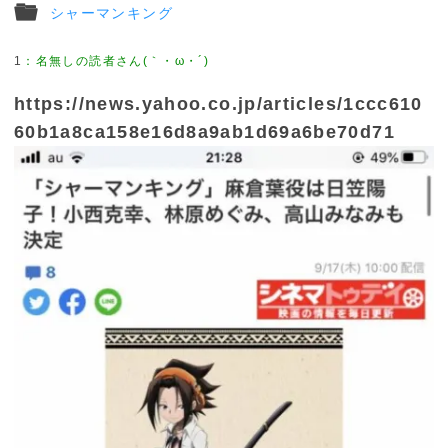
シャーマンキング
1
https://news.yahoo.co.jp/articles/1ccc610
60b1a8ca158e16d8a9ab1d69a6be70d71