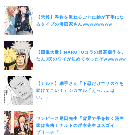
【悲報】巻数を重ねるごとに絵が下手にな
るタイプの漫画家さんwwwwwwww
【画像大量】NARUTOコラの最高傑作を、
なんJ民のワイが決めてやったぞwwwwww
【ナルト】綱手さん「下忍だけでサスケを
助けてこい！」シカマル「えっ……は
い。」
ワンピース尾田先生「背景で手を抜く漫画
家は失格！ナルトの岸本先生はスゴイ！」
ブリーチ「」