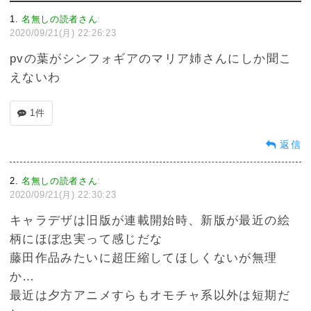
1
名無しの読者さん
:
2020/09/21(月) 22:26:23
pvの葉がシンフォギアのマリア姉さんにしか聞こ
えないわ
1件
返信
2
名無しの読者さん
:
2020/09/21(月) 22:30:23
キャラデザは旧版が連載開始時、新版が最近の絵
柄にほぼ忠実って感じだな
藤田作品みたいに超圧縮してほしくないが無理
か…
最近は夕方アニメすらもオモチャ系以外は短期だ