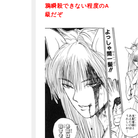
鴉瞬殺できない程度のA
級だぞ