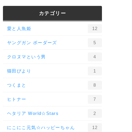
カテゴリー
愛と人魚姫
12
ヤングガン ボーダーズ
5
クロヌマという男
4
猫田びより
1
つくまと
8
ヒトナー
7
ヘタリア World☆Stars
2
にこにこ元気☆ハッピーちゃん
12