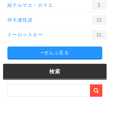
続テルマエ・ロマエ
2
伴天連怪談
12
ドーロ☆スター
11
+ぜんぶ見る
検索