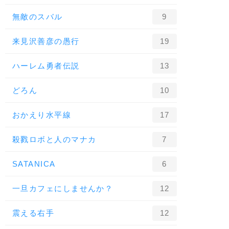
無敵のスバル
9
来見沢善彦の愚行
19
ハーレム勇者伝説
13
どろん
10
おかえり水平線
17
殺戮ロボと人のマナカ
7
SATANICA
6
一旦カフェにしませんか？
12
震える右手
12