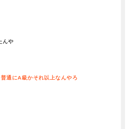
たんや
％は普通にA級かそれ以上なんやろ