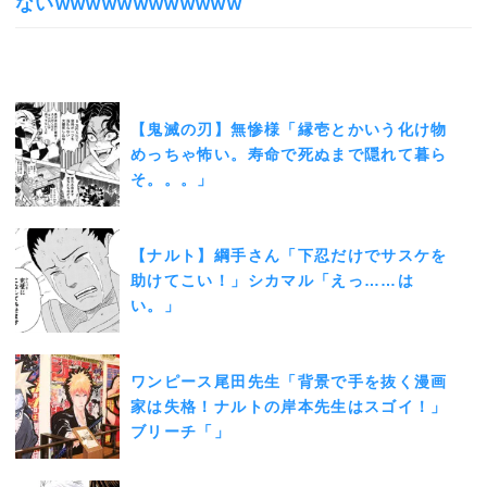
ないwwwwwwwwwwww
【鬼滅の刃】無惨様「縁壱とかいう化け物
めっちゃ怖い。寿命で死ぬまで隠れて暮ら
そ。。。」
【ナルト】綱手さん「下忍だけでサスケを
助けてこい！」シカマル「えっ……は
い。」
ワンピース尾田先生「背景で手を抜く漫画
家は失格！ナルトの岸本先生はスゴイ！」
ブリーチ「」