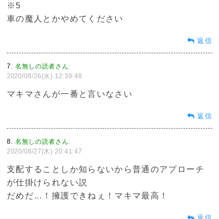
※5
車の魔人とかやめてください
返信
7
名無しの読者さん
:
2020/08/26(水) 12:39:48
マキマさんが一番と言いなさい
返信
8
名無しの読者さん
:
2020/08/27(木) 20:41:47
支配することしか知らないから普通のアプローチ
が仕掛けられない説
だめだ…！擁護できねぇ！マキマ最高！
返信