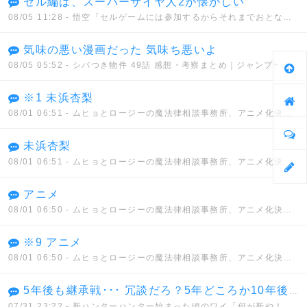
セル編は、スーパーサイヤ人2が懐かしい
08/05 11:28
- 悟空「セルゲームには参加するからそれまでおとなしくしてろ」セル「うん、わかった」
気味の悪い漫画だった 気味ち悪いよ
08/05 05:52
- シバつき物件 49話 感想・考察まとめ｜ジャンプ+ 大森えす 【読者の反応】
※1 未浜杏梨
08/01 06:51
- ムヒョとロージーの魔法律相談事務所、アニメ化決定！！
未浜杏梨
08/01 06:51
- ムヒョとロージーの魔法律相談事務所、アニメ化決定！！
アニメ
08/01 06:50
- ムヒョとロージーの魔法律相談事務所、アニメ化決定！！
※9 アニメ
08/01 06:50
- ムヒョとロージーの魔法律相談事務所、アニメ化決定！！
5年後も継承戦･･･ 冗談だろ？5年どころか10年後も継承戦だぜ･･･
07/31 23:22
- 新ハンターハンター始まった頃のワイ「何が新や！何もかもクソやんけ」→