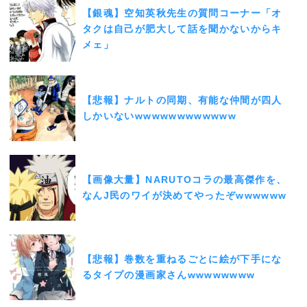
【銀魂】空知英秋先生の質問コーナー「オ
タクは自己が肥大して話を聞かないからキ
メェ」
【悲報】ナルトの同期、有能な仲間が四人
しかいないwwwwwwwwwwww
【画像大量】NARUTOコラの最高傑作を、
なんJ民のワイが決めてやったぞwwwwww
【悲報】巻数を重ねるごとに絵が下手にな
るタイプの漫画家さんwwwwwwww