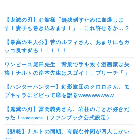
【鬼滅の刃】お館様「無残倒すために自爆しま
す！妻子も巻き込みます！」←これ許せるか…？
【最高の主人公】昔のルフィさん、あまりにもカ
ッコ良すぎる！！！！！
ワンピース尾田先生「背景で手を抜く漫画家は失
格！ナルトの岸本先生はスゴイ！」ブリーチ「」
【ハンターハンター】幻影旅団のクロロさん、モ
ブキャラにビビって席を譲るwwwwwwww
【鬼滅の刃】冨岡義勇さん、岩柱のことが好きだ
った！wwwww（ファンブック公式設定）
【悲報】ナルトの同期、有能な仲間が四人しかい