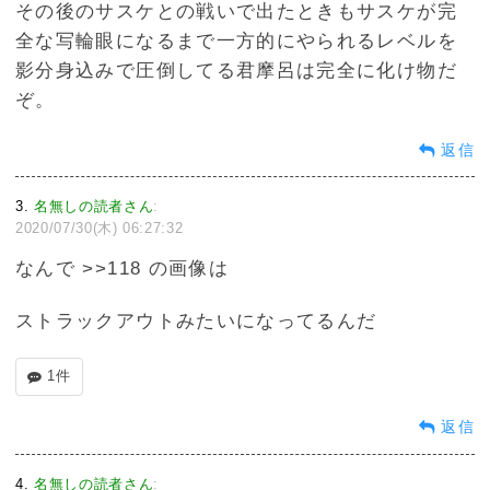
その後のサスケとの戦いで出たときもサスケが完
全な写輪眼になるまで一方的にやられるレベルを
影分身込みで圧倒してる君摩呂は完全に化け物だ
ぞ。
返信
3
名無しの読者さん
:
2020/07/30(木) 06:27:32
なんで >>118 の画像は
ストラックアウトみたいになってるんだ
1件
返信
4
名無しの読者さん
: