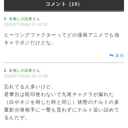
コメント（10）
1
名無しの読者さん
:
2020/07/29(水) 21:42:32
ヒーリングファクターってどの漫画アニメでも強
キャラポジだけどな。
返信
2
名無しの読者さん
:
2020/07/30(木) 02:11:00
忘れてる人多いけど、
君摩呂は呪印使わないで九尾チャクラが漏れた
（白やネジを倒した時と同じ）状態のナルトの多
重影分身相手に一撃も貰わずにナルト追い詰めて
るんだぞ。