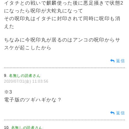
イタチとの戦いで麒麟使った後に悪足掻きで状態2
になったら呪印が大蛇丸になって
その呪印丸はイタチに封印されて同時に呪印も消
えた
ちなみに今呪印丸が居るのはアンコの呪印からサ
スケが起こしたから
返信
9
名無しの読者さん
:
2020/07/31(金) 11:03:56
※3
電子版のツギハギかな？
返信
10
名無しの読者さん
: