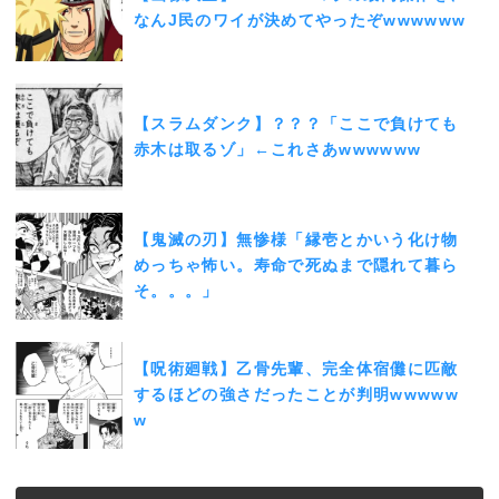
なんJ民のワイが決めてやったぞwwwwww
【スラムダンク】？？？「ここで負けても
赤木は取るゾ」←これさあwwwwww
【鬼滅の刃】無惨様「縁壱とかいう化け物
めっちゃ怖い。寿命で死ぬまで隠れて暮ら
そ。。。」
【呪術廻戦】乙骨先輩、完全体宿儺に匹敵
するほどの強さだったことが判明wwwww
w