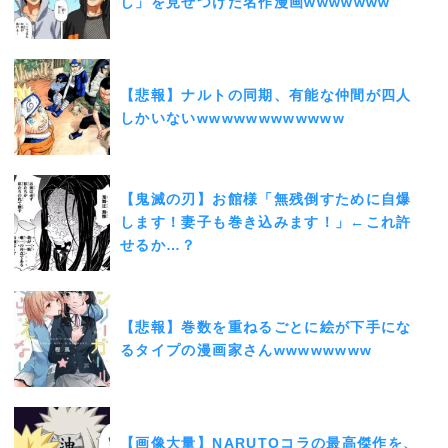
し」を見せつけた名作漫画wwwwwww
【悲報】ナルトの同期、有能な仲間が四人
しかいないwwwwwwwwwwww
【鬼滅の刃】お館様「無残倒すために自爆
します！妻子も巻き込みます！」←これ許
せるか…？
【悲報】巻数を重ねるごとに絵が下手にな
るタイプの漫画家さんwwwwwwww
【画像大量】NARUTOコラの最高傑作を、