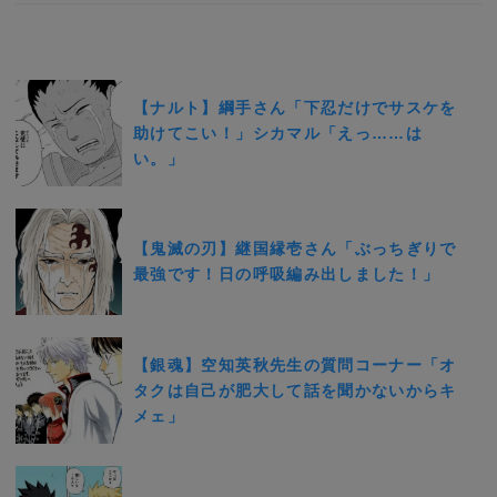
【ナルト】綱手さん「下忍だけでサスケを
助けてこい！」シカマル「えっ……は
い。」
【鬼滅の刃】継国縁壱さん「ぶっちぎりで
最強です！日の呼吸編み出しました！」
【銀魂】空知英秋先生の質問コーナー「オ
タクは自己が肥大して話を聞かないからキ
メェ」