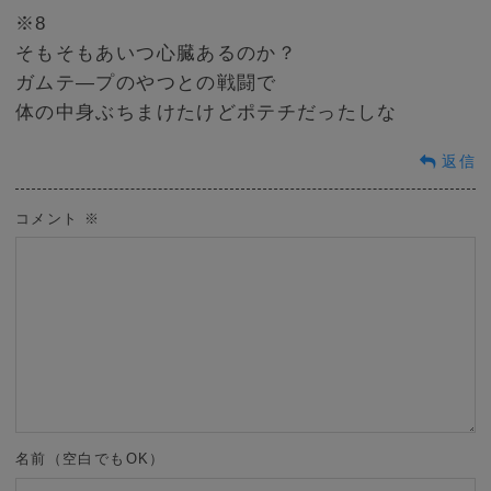
※8
そもそもあいつ心臓あるのか？
ガムテ―プのやつとの戦闘で
体の中身ぶちまけたけどポテチだったしな
返信
コメント
※
名前（空白でもOK）