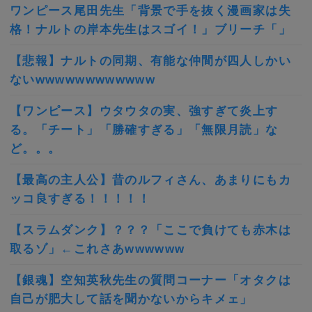
ワンピース尾田先生「背景で手を抜く漫画家は失
格！ナルトの岸本先生はスゴイ！」ブリーチ「」
【悲報】ナルトの同期、有能な仲間が四人しかい
ないwwwwwwwwwwww
【ワンピース】ウタウタの実、強すぎて炎上す
る。「チート」「勝確すぎる」「無限月読」な
ど。。。
【最高の主人公】昔のルフィさん、あまりにもカ
ッコ良すぎる！！！！！
【スラムダンク】？？？「ここで負けても赤木は
取るゾ」←これさあwwwwww
【銀魂】空知英秋先生の質問コーナー「オタクは
自己が肥大して話を聞かないからキメェ」