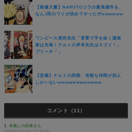
【画像大量】NARUTOコラの最高傑作を、
なんJ民のワイが決めてやったぞwwwwww
ワンピース尾田先生「背景で手を抜く漫画
家は失格！ナルトの岸本先生はスゴイ！」
ブリーチ「」
【悲報】ナルトの同期、有能な仲間が四人
しかいないwwwwwwwwwwww
コメント（11）
1
名無しの読者さん
:
2020/07/15(水) 17:34:55