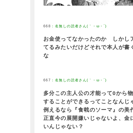
668
：
名無しの読者さん(｀・ω・´)
お金使ってなかったのか しかし
てるみたいだけどそれで本人が書
な
667
：
名無しの読者さん(｀・ω・´)
多分この主人公の才能って0から
することができるってことなんじ
例えるなら『食戟のソーマ』の美
正直今の展開嫌いじゃないよ、金
いんじゃない？