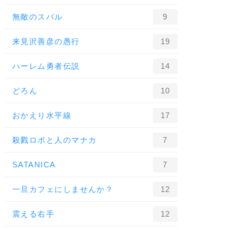
無敵のスバル
9
来見沢善彦の愚行
19
ハーレム勇者伝説
14
どろん
10
おかえり水平線
17
殺戮ロボと人のマナカ
7
SATANICA
7
一旦カフェにしませんか？
12
震える右手
12