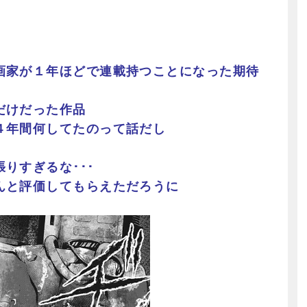
画家が１年ほどで連載持つことになった期待
だけだった作品
４年間何してたのって話だし
りすぎるな･･･
んと評価してもらえただろうに