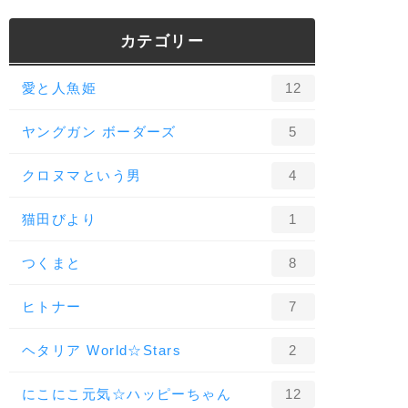
カテゴリー
愛と人魚姫
12
ヤングガン ボーダーズ
5
クロヌマという男
4
猫田びより
1
つくまと
8
ヒトナー
7
ヘタリア World☆Stars
2
にこにこ元気☆ハッピーちゃん
12