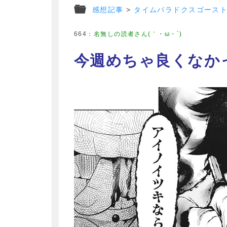
感想記事
>
タイムパラドクスゴース
664
：
名無しの読者さん(｀・ω・´)
今週めちゃ良くなか