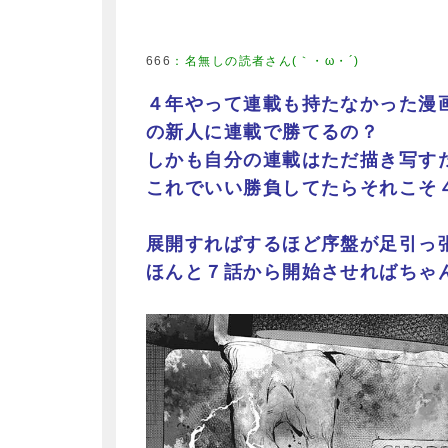
666
：
名無しの読者さん(｀・ω・´)
４年やって連載も持たなかった漫
の新人に連載で勝てるの？
しかも自分の連載はただ描き写す
これでいい勝負してたらそれこそ
展開すればするほど序盤が足引っ張
ほんと７話から開始させればちゃ