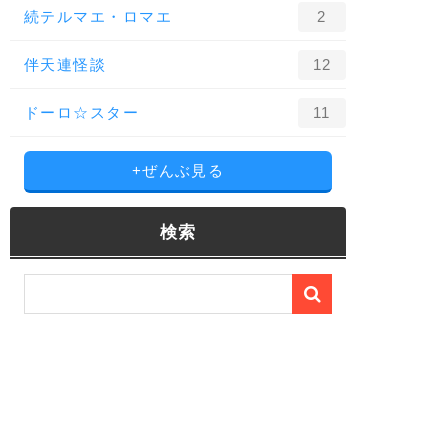
続テルマエ・ロマエ
2
伴天連怪談
12
ドーロ☆スター
11
+ぜんぶ見る
検索