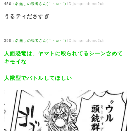
450
：
名無しの読者さん(｀・ω・´)
ID:jumpmatome2ch
うるティださすぎ
390
：
名無しの読者さん(｀・ω・´)
ID:jumpmatome2ch
人面恐竜は、ヤマトに殴られてるシーン含めて
キモイな
人獣型でバトルしてほしい