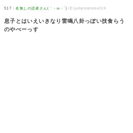
517
：
名無しの読者さん(｀・ω・´)
ID:jumpmatome2ch
息子とはいえいきなり雷鳴八卦っぽい技食らう
のやべーっす