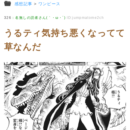
感想記事
>
ワンピース
326
：
名無しの読者さん(｀・ω・´)
ID:jumpmatome2ch
うるティ気持ち悪くなってて
草なんだ