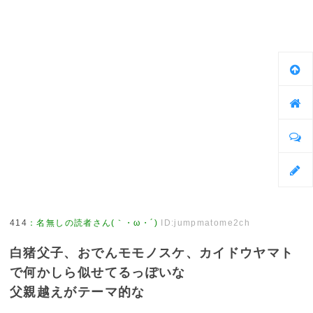
414
：
名無しの読者さん(｀・ω・´)
ID:jumpmatome2ch
白猪父子、おでんモモノスケ、カイドウヤマト
で何かしら似せてるっぽいな
父親越えがテーマ的な