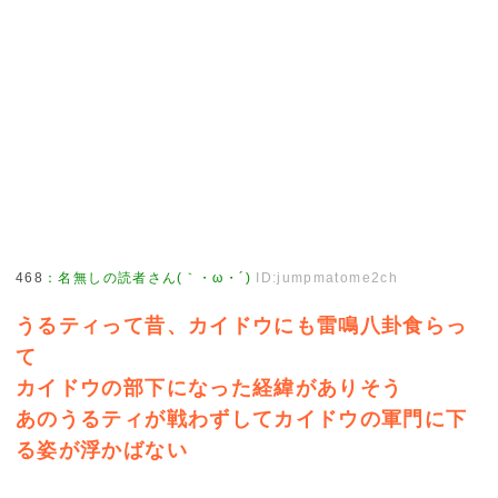
468
：
名無しの読者さん(｀・ω・´)
ID:jumpmatome2ch
うるティって昔、カイドウにも雷鳴八卦食らっ
て
カイドウの部下になった経緯がありそう
あのうるティが戦わずしてカイドウの軍門に下
る姿が浮かばない