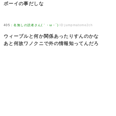
ボーイの事だしな
405
：
名無しの読者さん(｀・ω・´)
ID:jumpmatome2ch
ウィーブルと何か関係あったりすんのかな
あと何故ワノクニで外の情報知ってんだろ