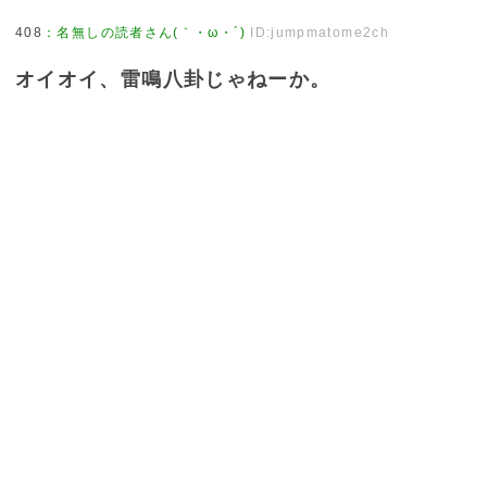
408
：
名無しの読者さん(｀・ω・´)
ID:jumpmatome2ch
オイオイ、雷鳴八卦じゃねーか。