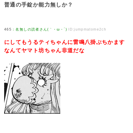
普通の手錠か能力無しか？
465
：
名無しの読者さん(｀・ω・´)
ID:jumpmatome2ch
にしてもうるティちゃんに雷鳴八掛ぶちかます
なんてヤマト坊ちゃん非道だな