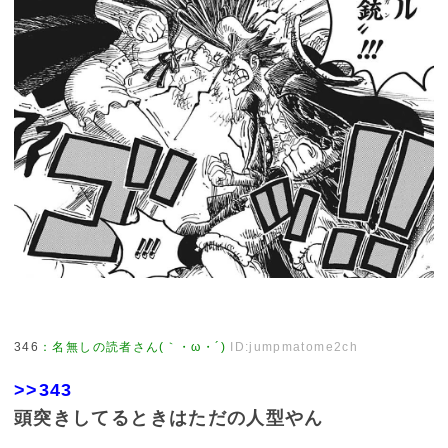
346
：
名無しの読者さん(｀・ω・´)
ID:jumpmatome2ch
>>343
頭突きしてるときはただの人型やん