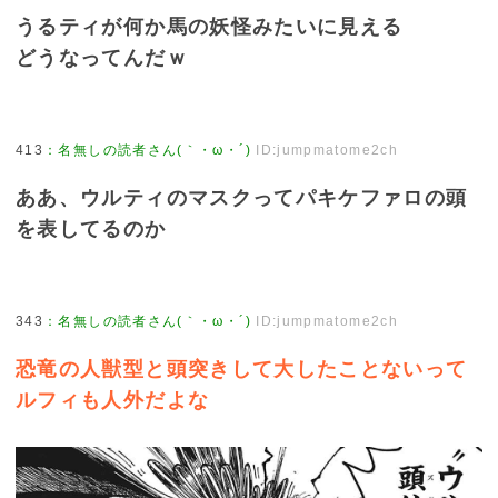
うるティが何か馬の妖怪みたいに見える
どうなってんだｗ
413
：
名無しの読者さん(｀・ω・´)
ID:jumpmatome2ch
ああ、ウルティのマスクってパキケファロの頭
を表してるのか
343
：
名無しの読者さん(｀・ω・´)
ID:jumpmatome2ch
恐竜の人獣型と頭突きして大したことないって
ルフィも人外だよな