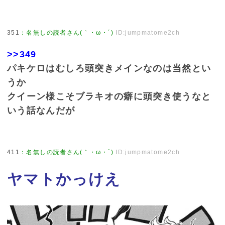
351
：
名無しの読者さん(｀・ω・´)
ID:jumpmatome2ch
>>349
パキケロはむしろ頭突きメインなのは当然とい
うか
クイーン様こそブラキオの癖に頭突き使うなと
いう話なんだが
411
：
名無しの読者さん(｀・ω・´)
ID:jumpmatome2ch
ヤマトかっけえ