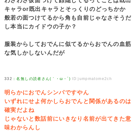
わざわざ仮面つけて顔隠してるってことは既出
キャラor既出キャラとそっくりのどっちかか
般若の面つけてるから角も自前じゃなさそうだ
し本当にカイドウの子か？
服装からしておでんに似てるからおでんの血筋
な気しかしないんだが
332
：
名無しの読者さん(｀・ω・´)
ID:jumpmatome2ch
明らかにおでんシンパですやん
いずれにせよ何かしらおでんと関係があるのは
確実だよね
じゃないと数話前にいきなり名前が出てきた意
味わからんし