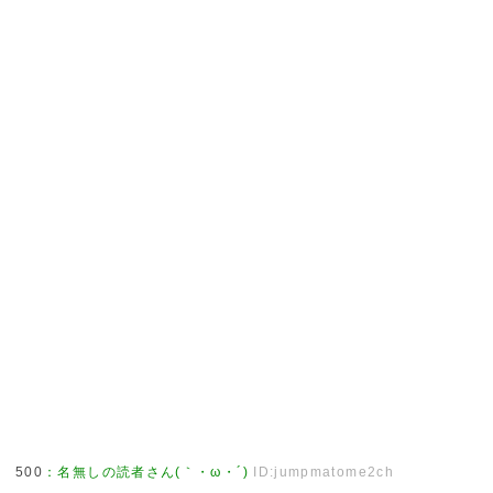
500
：
名無しの読者さん(｀・ω・´)
ID:jumpmatome2ch