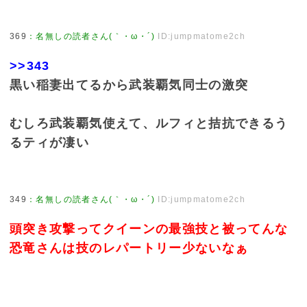
369
：
名無しの読者さん(｀・ω・´)
ID:jumpmatome2ch
>>343
黒い稲妻出てるから武装覇気同士の激突
むしろ武装覇気使えて、ルフィと拮抗できるう
るティが凄い
349
：
名無しの読者さん(｀・ω・´)
ID:jumpmatome2ch
頭突き攻撃ってクイーンの最強技と被ってんな
恐竜さんは技のレパートリー少ないなぁ