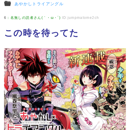
あやかしトライアングル
6
：
名無しの読者さん(｀・ω・´)
ID:jumpmatome2ch
この時を待ってた