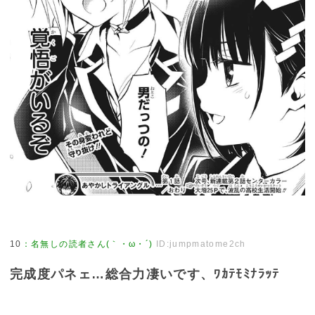
10
：
名無しの読者さん(｀・ω・´)
ID:jumpmatome2ch
完成度パネェ…総合力凄いです、ﾜｶﾃﾓﾐﾅﾗｯﾃ