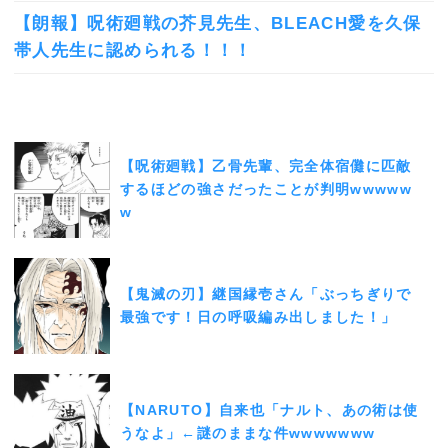
【朗報】呪術廻戦の芥見先生、BLEACH愛を久保
帯人先生に認められる！！！
【呪術廻戦】乙骨先輩、完全体宿儺に匹敵
するほどの強さだったことが判明wwwww
w
【鬼滅の刃】継国縁壱さん「ぶっちぎりで
最強です！日の呼吸編み出しました！」
【NARUTO】自来也「ナルト、あの術は使
うなよ」←謎のままな件wwwwwww