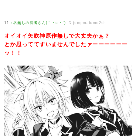
11
：
名無しの読者さん(｀・ω・´)
ID:jumpmatome2ch
オイオイ矢吹神原作無しで大丈夫かぁ？
とか思っててすいませんでしたァーーーーーー
ッ！！