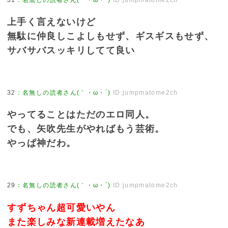
31
：
名無しの読者さん(｀・ω・´)
ID:jumpmatome2ch
上手く言えないけど
無駄に仲良しこよしもせず、ギスギスもせず、
サバサバスッキリしてて良い
32
：
名無しの読者さん(｀・ω・´)
ID:jumpmatome2ch
やってることはただのエロ同人。
でも、矢吹先生がやればもう芸術。
やっぱ神だわ。
29
：
名無しの読者さん(｀・ω・´)
ID:jumpmatome2ch
すずちゃん超可愛いやん
また楽しみな新連載増えたなあ