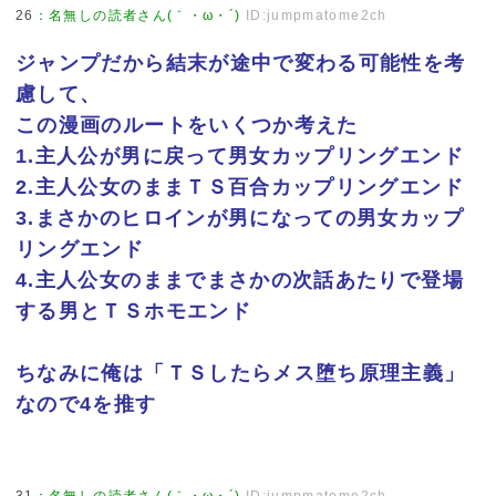
26
：
名無しの読者さん(｀・ω・´)
ID:jumpmatome2ch
ジャンプだから結末が途中で変わる可能性を考
慮して、
この漫画のルートをいくつか考えた
1.主人公が男に戻って男女カップリングエンド
2.主人公女のままＴＳ百合カップリングエンド
3.まさかのヒロインが男になっての男女カップ
リングエンド
4.主人公女のままでまさかの次話あたりで登場
する男とＴＳホモエンド
ちなみに俺は「ＴＳしたらメス堕ち原理主義」
なので4を推す