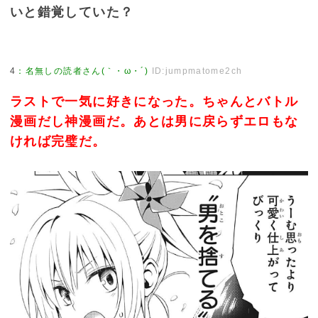
いと錯覚していた？
4
：
名無しの読者さん(｀・ω・´)
ID:jumpmatome2ch
ラストで一気に好きになった。ちゃんとバトル
漫画だし神漫画だ。あとは男に戻らずエロもな
ければ完璧だ。