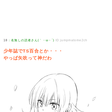
18
：
名無しの読者さん(｀・ω・´)
ID:jumpmatome2ch
少年誌でTS百合とか・・・
やっぱ矢吹って神だわ