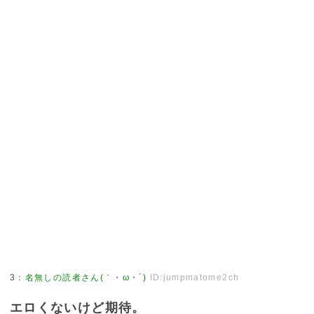
3
：
名無しの読者さん(｀・ω・´)
ID:jumpmatome2ch
エロくないけど期待。