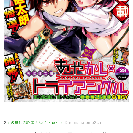
2
：
名無しの読者さん(｀・ω・´)
ID:jumpmatome2ch