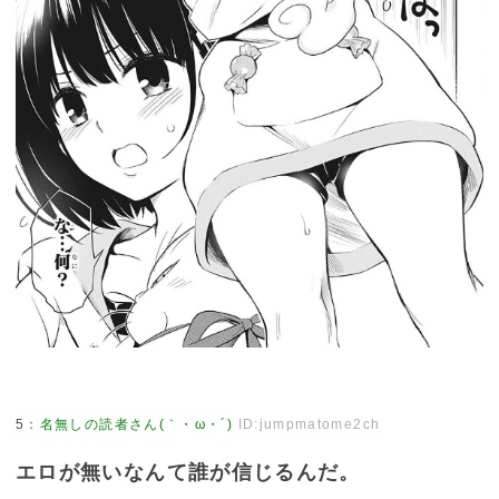
5
：
名無しの読者さん(｀・ω・´)
ID:jumpmatome2ch
エロが無いなんて誰が信じるんだ。