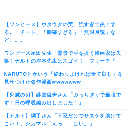
【ワンピース】ウタウタの実、強すぎて炎上す
る。「チート」「勝確すぎる」「無限月読」な
ど。。。
ワンピース尾田先生「背景で手を抜く漫画家は失
格！ナルトの岸本先生はスゴイ！」ブリーチ「」
NARUTOとかいう「終わりよければ全て良し」を
見せつけた名作漫画wwwwwww
【鬼滅の刃】継国縁壱さん「ぶっちぎりで最強で
す！日の呼吸編み出しました！」
【ナルト】綱手さん「下忍だけでサスケを助けて
こい！」シカマル「えっ……はい。」