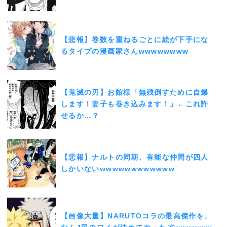
【悲報】巻数を重ねるごとに絵が下手にな
るタイプの漫画家さんwwwwwwww
【鬼滅の刃】お館様「無残倒すために自爆
します！妻子も巻き込みます！」←これ許
せるか…？
【悲報】ナルトの同期、有能な仲間が四人
しかいないwwwwwwwwwwww
【画像大量】NARUTOコラの最高傑作を、