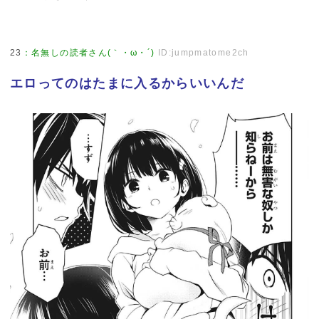
23
：
名無しの読者さん(｀・ω・´)
ID:jumpmatome2ch
エロってのはたまに入るからいいんだ