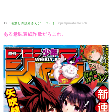
12
：
名無しの読者さん(｀・ω・´)
ID:jumpmatome2ch
ある意味表紙詐欺だろこれ。