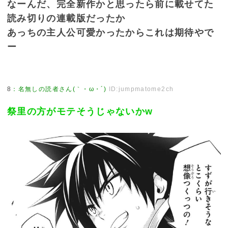
なーんだ、完全新作かと思ったら前に載せてた
読み切りの連載版だったか
あっちの主人公可愛かったからこれは期待やで
ー
8
：
名無しの読者さん(｀・ω・´)
ID:jumpmatome2ch
祭里の方がモテそうじゃないかw