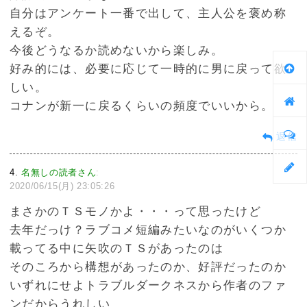
自分はアンケート一番で出して、主人公を褒め称
えるぞ。
今後どうなるか読めないから楽しみ。
好み的には、必要に応じて一時的に男に戻って欲
しい。
コナンが新一に戻るくらいの頻度でいいから。
返信
4
名無しの読者さん
:
2020/06/15(月) 23:05:26
まさかのＴＳモノかよ・・・って思ったけど
去年だっけ？ラブコメ短編みたいなのがいくつか
載ってる中に矢吹のＴＳがあったのは
そのころから構想があったのか、好評だったのか
いずれにせよトラブルダークネスから作者のファ
ンだからうれしい