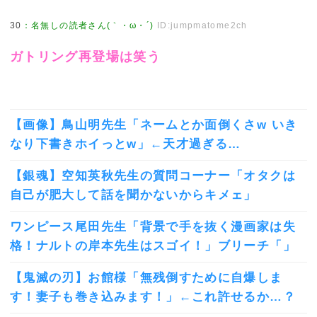
30
：
名無しの読者さん(｀・ω・´)
ID:jumpmatome2ch
ガトリング再登場は笑う
【画像】鳥山明先生「ネームとか面倒くさw いき
なり下書きホイっとw」←天才過ぎる…
【銀魂】空知英秋先生の質問コーナー「オタクは
自己が肥大して話を聞かないからキメェ」
ワンピース尾田先生「背景で手を抜く漫画家は失
格！ナルトの岸本先生はスゴイ！」ブリーチ「」
【鬼滅の刃】お館様「無残倒すために自爆しま
す！妻子も巻き込みます！」←これ許せるか…？