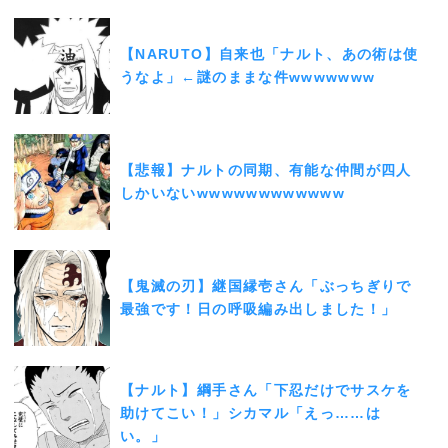
【NARUTO】自来也「ナルト、あの術は使
うなよ」←謎のままな件wwwwwww
【悲報】ナルトの同期、有能な仲間が四人
しかいないwwwwwwwwwwww
【鬼滅の刃】継国縁壱さん「ぶっちぎりで
最強です！日の呼吸編み出しました！」
【ナルト】綱手さん「下忍だけでサスケを
助けてこい！」シカマル「えっ……は
い。」