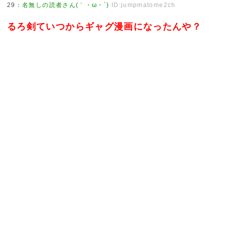
29
：
名無しの読者さん(｀・ω・´)
ID:jumpmatome2ch
るろ剣ていつからギャグ漫画になったんや？