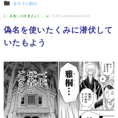
るろうに剣心
1
：
名無しの読者さん(｀・ω・´)
ID:jumpmatome2ch
偽名を使いたくみに潜伏して
いたもよう