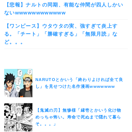
【悲報】ナルトの同期、有能な仲間が四人しかい
ないwwwwwwwwwwww
【ワンピース】ウタウタの実、強すぎて炎上す
る。「チート」「勝確すぎる」「無限月読」な
ど。。。
NARUTOとかいう「終わりよければ全て良
し」を見せつけた名作漫画wwwwwww
【鬼滅の刃】無惨様「縁壱とかいう化け物
めっちゃ怖い。寿命で死ぬまで隠れて暮ら
そ。。。」