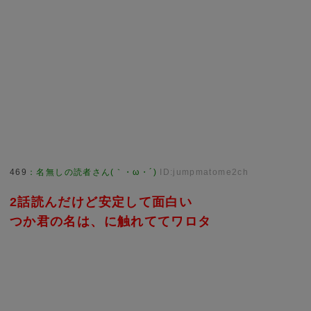
469
：
名無しの読者さん(｀・ω・´)
ID:jumpmatome2ch
2話読んだけど安定して面白い
つか君の名は、に触れててワロタ