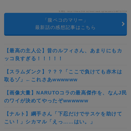
引用元：http://ikura.2ch.sc/test/read.cgi/wcomic/1487727776
「腹ペコのマリー」
最新話の感想記事はこちら
【最高の主人公】昔のルフィさん、あまりにもカ
ッコ良すぎる！！！！！
【スラムダンク】？？？「ここで負けても赤木は
取るゾ」←これさあwwwwww
【画像大量】NARUTOコラの最高傑作を、なんJ民
のワイが決めてやったぞwwwwww
【ナルト】綱手さん「下忍だけでサスケを助けて
こい！」シカマル「えっ……はい。」