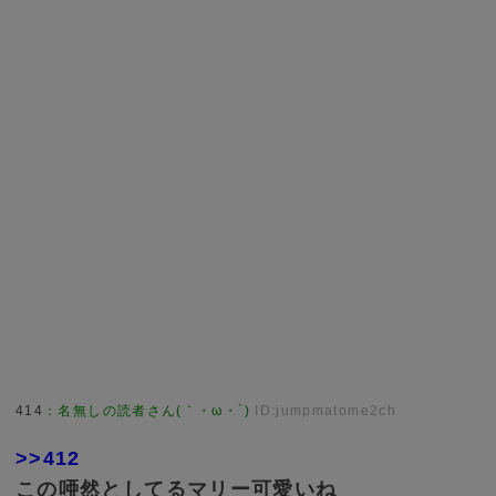
414
：
名無しの読者さん(｀・ω・´)
ID:jumpmatome2ch
>>412
この唖然としてるマリー可愛いね