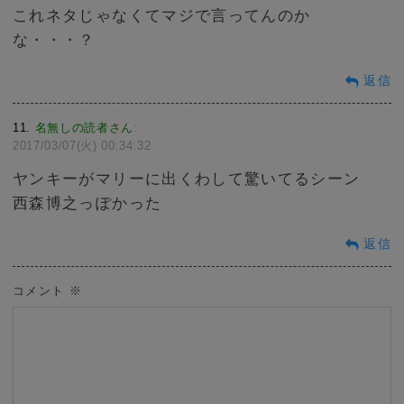
これネタじゃなくてマジで言ってんのか
な・・・？
返信
11
名無しの読者さん
:
2017/03/07(火) 00:34:32
ヤンキーがマリーに出くわして驚いてるシーン
西森博之っぽかった
返信
コメント
※