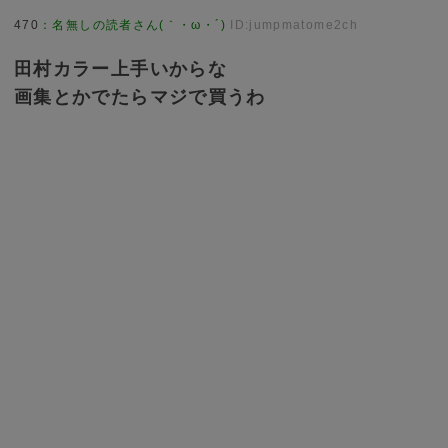
470
：
名無しの読者さん(｀・ω・´)
ID:jumpmatome2ch
田村カラー上手いからな
画集とかでたらマジで買うわ