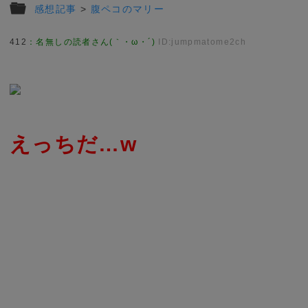
感想記事
>
腹ペコのマリー
412
：
名無しの読者さん(｀・ω・´)
ID:jumpmatome2ch
えっちだ…w