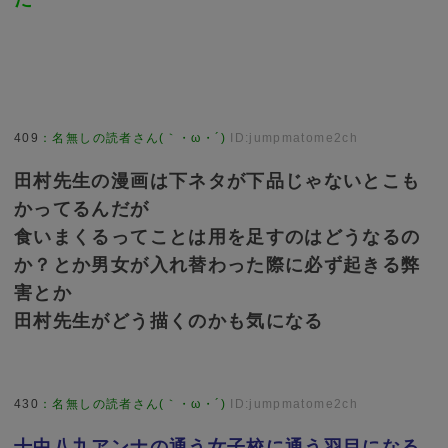
409
：
名無しの読者さん(｀・ω・´)
ID:jumpmatome2ch
田村先生の漫画は下ネタが下品じゃないとこも
かってるんだが
食いまくるってことは用を足すのはどうなるの
か？とか男女が入れ替わった際に必ず起きる弊
害とか
田村先生がどう描くのかも気になる
430
：
名無しの読者さん(｀・ω・´)
ID:jumpmatome2ch
十中八九アンナの通う女子校に通う羽目になる