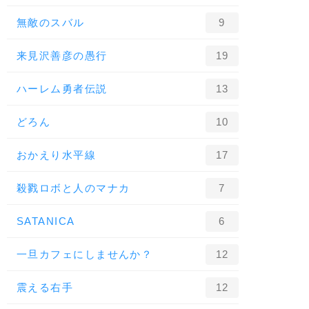
無敵のスバル
9
来見沢善彦の愚行
19
ハーレム勇者伝説
13
どろん
10
おかえり水平線
17
殺戮ロボと人のマナカ
7
SATANICA
6
一旦カフェにしませんか？
12
震える右手
12