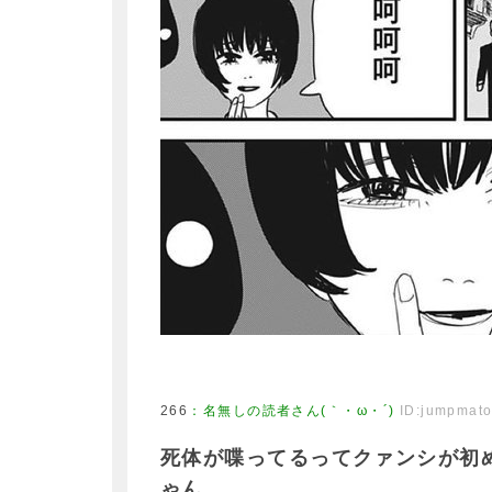
266
：
名無しの読者さん(｀・ω・´)
ID:jumpmat
死体が喋ってるってクァンシが初
ゃん