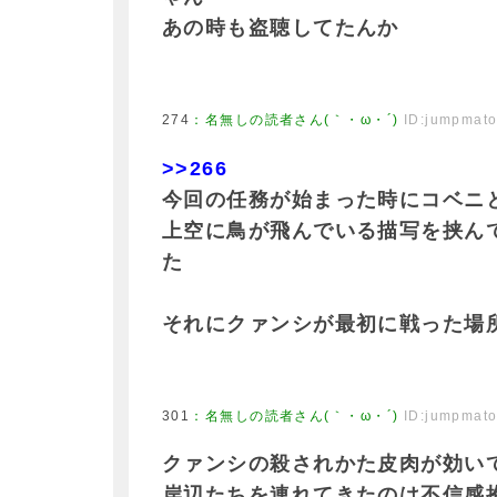
あの時も盗聴してたんか
274
：
名無しの読者さん(｀・ω・´)
ID:jumpmat
>>266
今回の任務が始まった時にコベニ
上空に鳥が飛んでいる描写を挟ん
た
それにクァンシが最初に戦った場
301
：
名無しの読者さん(｀・ω・´)
ID:jumpmat
クァンシの殺されかた皮肉が効い
岸辺たちを連れてきたのは不信感