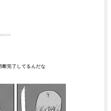
ome2ch
切断完了してるんだな