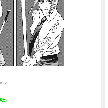
ome2ch
事か