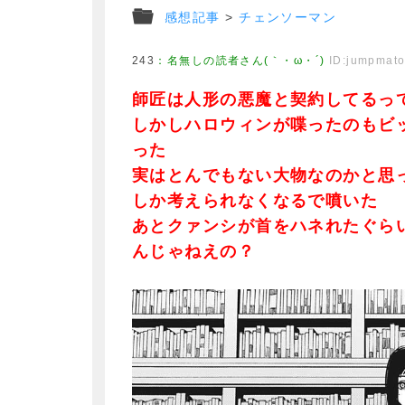
感想記事
>
チェンソーマン
243
：
名無しの読者さん(｀・ω・´)
ID:jumpmat
師匠は人形の悪魔と契約してるっ
しかしハロウィンが喋ったのもビ
った
実はとんでもない大物なのかと思
しか考えられなくなるで噴いた
あとクァンシが首をハネれたぐら
んじゃねえの？