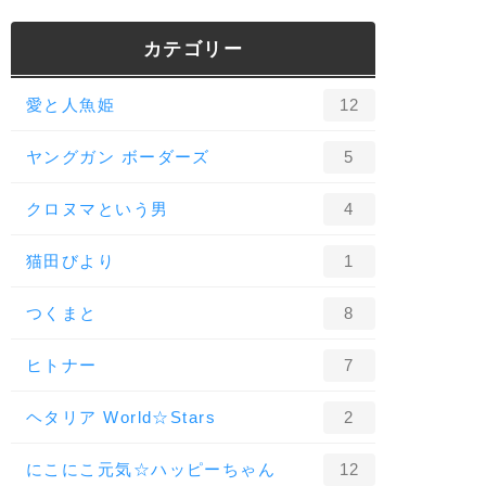
カテゴリー
愛と人魚姫
12
ヤングガン ボーダーズ
5
クロヌマという男
4
猫田びより
1
つくまと
8
ヒトナー
7
ヘタリア World☆Stars
2
にこにこ元気☆ハッピーちゃん
12