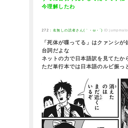
今理解したわ
272
：
名無しの読者さん(｀・ω・´)
ID:jumpmat
「死体が喋ってる」はクァンシが
台詞だよな
ネットの力で日本語訳を見てたか
ただ単行本では日本語のルビ振っ