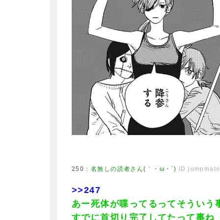
250
：
名無しの読者さん(｀・ω・´)
ID:jumpmat
>>247
あー死体が喋ってるってそういう
すでに首切り完了してたって事ね