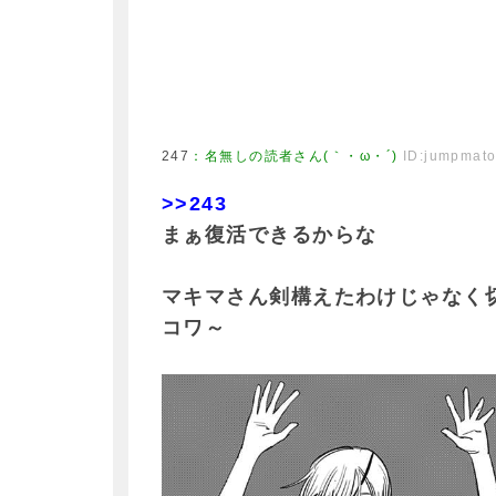
247
：
名無しの読者さん(｀・ω・´)
ID:jumpmat
>>243
まぁ復活できるからな
マキマさん剣構えたわけじゃなく
コワ～