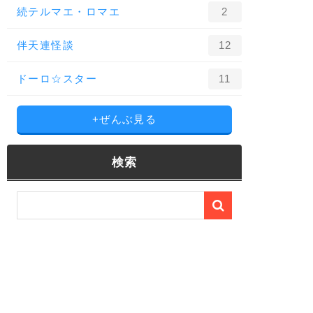
続テルマエ・ロマエ
2
伴天連怪談
12
ドーロ☆スター
11
+ぜんぶ見る
検索