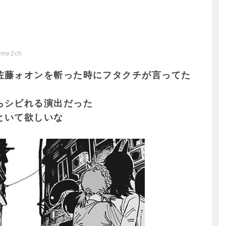
ome2ch
佐藤ォオンを斬った時にフタクチが言ってた
らシビれる演出だった
といて欲しいな