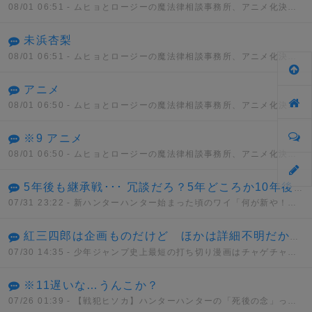
08/01 06:51
- ムヒョとロージーの魔法律相談事務所、アニメ化決定！！
未浜杏梨
08/01 06:51
- ムヒョとロージーの魔法律相談事務所、アニメ化決定！！
アニメ
08/01 06:50
- ムヒョとロージーの魔法律相談事務所、アニメ化決定！！
※9 アニメ
08/01 06:50
- ムヒョとロージーの魔法律相談事務所、アニメ化決定！！
5年後も継承戦･･･ 冗談だろ？5年どころか10年後も継承戦だぜ･･･
07/31 23:22
- 新ハンターハンター始まった頃のワイ「何が新や！何もかもクソやんけ」→
紅三四郎は企画ものだけど ほかは詳細不明だから間違いでもない 通常打ち切りとはっきりしてるものではセコンド(6週)が最短
07/30 14:35
- 少年ジャンプ史上最短の打ち切り漫画はチャゲチャとかいうデマwwwww
※11遅いな…うんこか？
07/26 01:39
- 【戦犯ヒソカ】ハンターハンターの「死後の念」って正直設定ミスだよな？