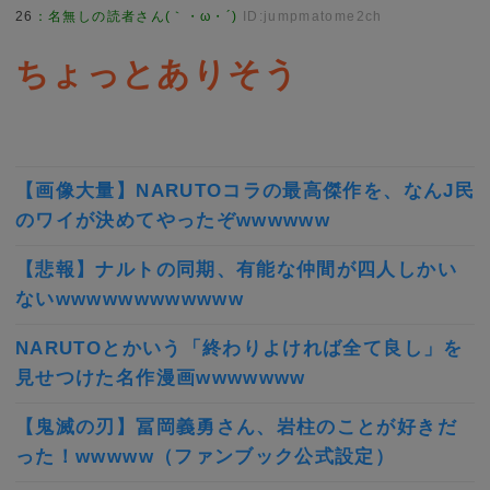
26
：
名無しの読者さん(｀・ω・´)
ID:jumpmatome2ch
ちょっとありそう
【画像大量】NARUTOコラの最高傑作を、なんJ民
のワイが決めてやったぞwwwwww
【悲報】ナルトの同期、有能な仲間が四人しかい
ないwwwwwwwwwwww
NARUTOとかいう「終わりよければ全て良し」を
見せつけた名作漫画wwwwwww
【鬼滅の刃】冨岡義勇さん、岩柱のことが好きだ
った！wwwww（ファンブック公式設定）