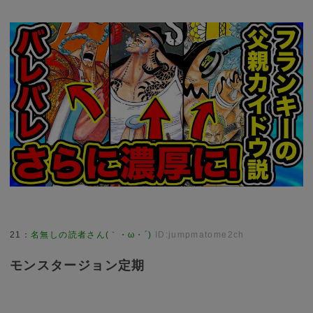
21
：
名無しの読者さん(｀・ω・´)
ID:jumpmatome2ch
モンスタージョン定期