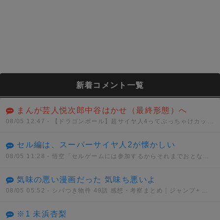
新着コメント一覧
まんが芸人悦次郎中谷はかせ（最終形態）へ
08/05 12:47
- 【ドラゴンボール】超サイヤ人4ってぶっちゃけカッコイイと思う？？？
セル編は、スーパーサイヤ人2が懐かしい
08/05 11:28
- 悟空「セルゲームには参加するからそれまでおとなしくしてろ」セル「うん、わかった」
気味の悪い漫画だった 気味ち悪いよ
08/05 05:52
- シバつき物件 49話 感想・考察まとめ｜ジャンプ+ 大森えす 【読者の反応】
※1 未浜杏梨