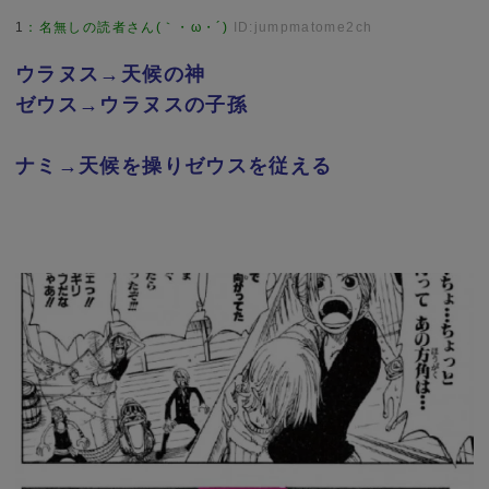
1
：
名無しの読者さん(｀・ω・´)
ID:jumpmatome2ch
ウラヌス→天候の神
ゼウス→ウラヌスの子孫
ナミ→天候を操りゼウスを従える