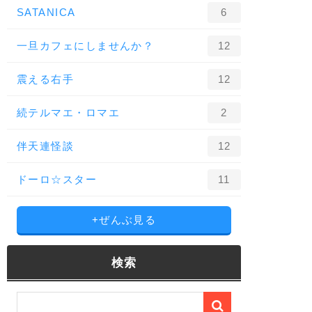
SATANICA
6
一旦カフェにしませんか？
12
震える右手
12
続テルマエ・ロマエ
2
伴天連怪談
12
ドーロ☆スター
11
+ぜんぶ見る
検索