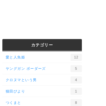
カテゴリー
愛と人魚姫
12
ヤングガン ボーダーズ
5
クロヌマという男
4
猫田びより
1
つくまと
8