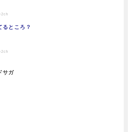
e2ch
てるところ？
e2ch
ドサガ