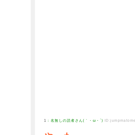
1
：
名無しの読者さん(｀・ω・´)
ID:jumpmatom