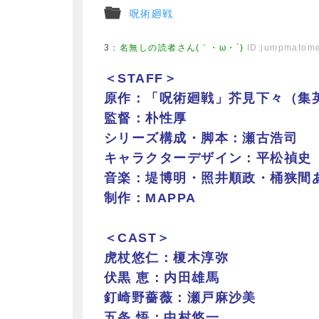
呪術廻戦
3
：
名無しの読者さん(｀・ω・´)
ID:jumpmatom
＜STAFF＞
原作：「呪術廻戦」芥見下々（集
監督：朴性厚
シリーズ構成・脚本：瀬古浩司
キャラクターデザイン：平松禎史
音楽：堤博明・照井順政・桶狭間
制作：MAPPA
＜CAST＞
虎杖悠仁：榎木淳弥
伏黒 恵：内田雄馬
釘崎野薔薇：瀬戸麻沙美
五条 悟：中村悠一