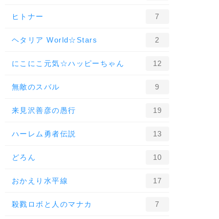
ヒトナー
7
ヘタリア World☆Stars
2
にこにこ元気☆ハッピーちゃん
12
無敵のスバル
9
来見沢善彦の愚行
19
ハーレム勇者伝説
13
どろん
10
おかえり水平線
17
殺戮ロボと人のマナカ
7