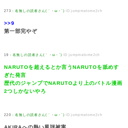
273
：
名無しの読者さん(｀・ω・´)
ID:jumpmatome2ch
>>9
第一部完やぞ
19
：
名無しの読者さん(｀・ω・´)
ID:jumpmatome2ch
NARUTOを超えるとか言うNARUTOを舐めす
ぎた発言
歴代のジャンプでNARUTOより上のバトル漫画
2つしかないやろ
220
：
名無しの読者さん(｀・ω・´)
ID:jumpmatome2ch
AKIRAへの熱い風評被害