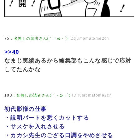
75
：
名無しの読者さん(｀・ω・´)
ID:jumpmatome2ch
>>40
なまじ実績あるから編集部もこんな感じで応対
してたんかな
103
：
名無しの読者さん(｀・ω・´)
ID:jumpmatome2ch
初代影様の仕事
・説明パートを悉くカットする
・サスケを入れさせる
・カカシ先生のござる口調をやめさせる