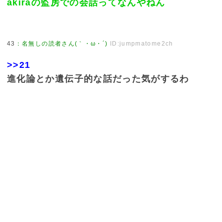
akiraの監房での会話ってなんやねん
43
：
名無しの読者さん(｀・ω・´)
ID:jumpmatome2ch
>>21
進化論とか遺伝子的な話だった気がするわ