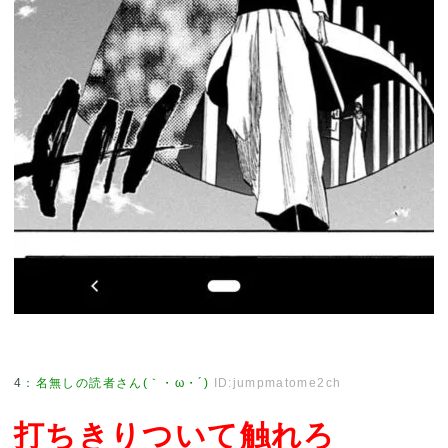
4
：
名無しの読者さん(｀・ω・´)
ID:jumpmatome2ch
打ちきりついて触れろ