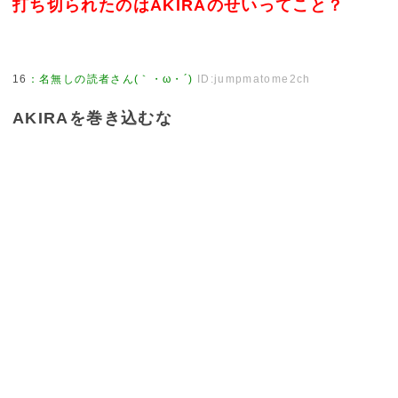
打ち切られたのはAKIRAのせいってこと？
16
：
名無しの読者さん(｀・ω・´)
ID:jumpmatome2ch
AKIRAを巻き込むな