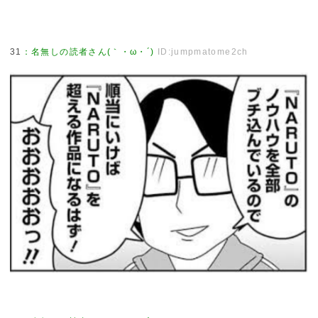
31
：
名無しの読者さん(｀・ω・´)
ID:jumpmatome2ch