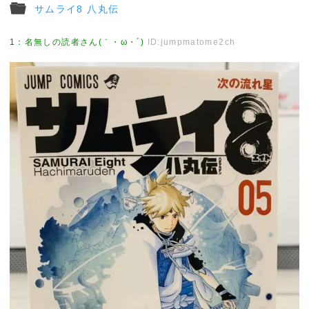
サムライ8 八丸伝
1
：
名無しの読者さん(｀・ω・´)
ID:jumpmatome2ch