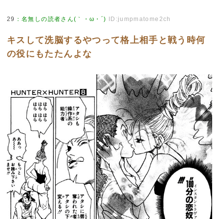
29
：
名無しの読者さん(｀・ω・´)
ID:jumpmatome2ch
キスして洗脳するやつって格上相手と戦う時何
の役にもたたんよな