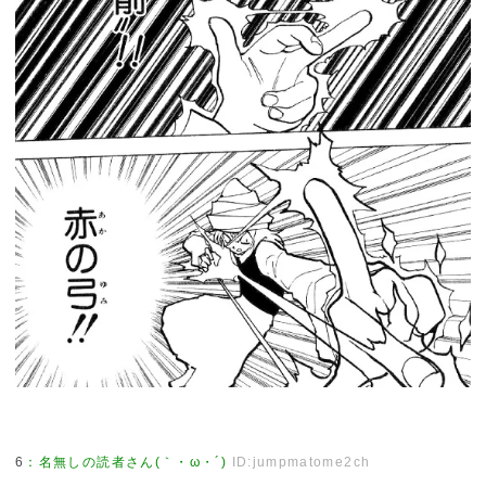
6
：
名無しの読者さん(｀・ω・´)
ID:jumpmatome2ch