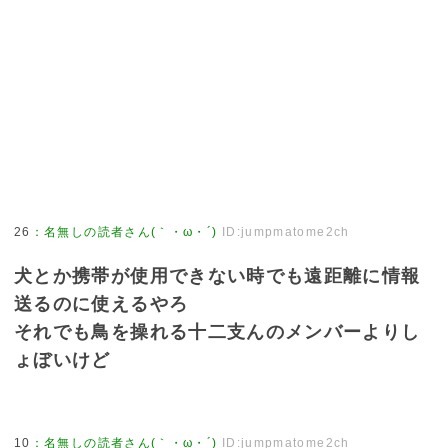
26
：
名無しの読者さん(｀・ω・´)
ID:jumpmatome2ch
犬とか携帯が使用できない時でも遠距離に情報
送るのに使えるやろ
それでも鳥を操れる十二支んのメンバーよりし
ょぼいけど
10
：
名無しの読者さん(｀・ω・´)
ID:jumpmatome2ch