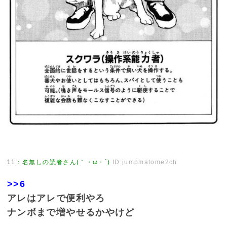
11
：
名無しの読者さん(｀・ω・´)
ID:jumpmatome2ch
>>6
アレはアレで便利やろ
ナンボまで増やせるかやけど