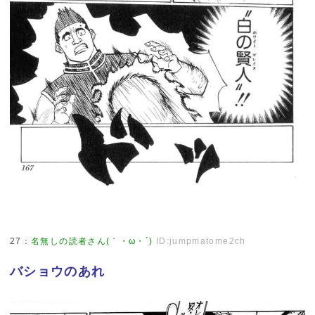
27
：
名無しの読者さん(｀・ω・´)
ID:jumpmatome2ch
バショウのあれ