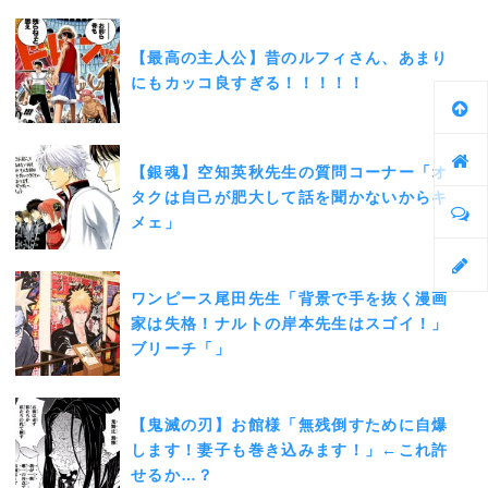
【最高の主人公】昔のルフィさん、あまり
にもカッコ良すぎる！！！！！
【銀魂】空知英秋先生の質問コーナー「オ
タクは自己が肥大して話を聞かないからキ
メェ」
ワンピース尾田先生「背景で手を抜く漫画
家は失格！ナルトの岸本先生はスゴイ！」
ブリーチ「」
【鬼滅の刃】お館様「無残倒すために自爆
します！妻子も巻き込みます！」←これ許
せるか…？