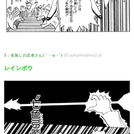
5
：
名無しの読者さん(｀・ω・´)
ID:jumpmatome2ch
レインボウ