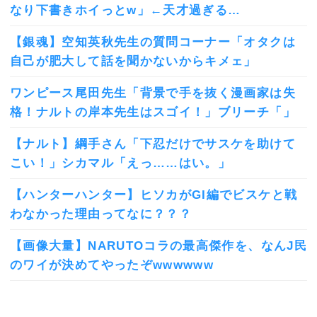
なり下書きホイっとw」←天才過ぎる…
【銀魂】空知英秋先生の質問コーナー「オタクは
自己が肥大して話を聞かないからキメェ」
ワンピース尾田先生「背景で手を抜く漫画家は失
格！ナルトの岸本先生はスゴイ！」ブリーチ「」
【ナルト】綱手さん「下忍だけでサスケを助けて
こい！」シカマル「えっ……はい。」
【ハンターハンター】ヒソカがGI編でビスケと戦
わなかった理由ってなに？？？
【画像大量】NARUTOコラの最高傑作を、なんJ民
のワイが決めてやったぞwwwwww