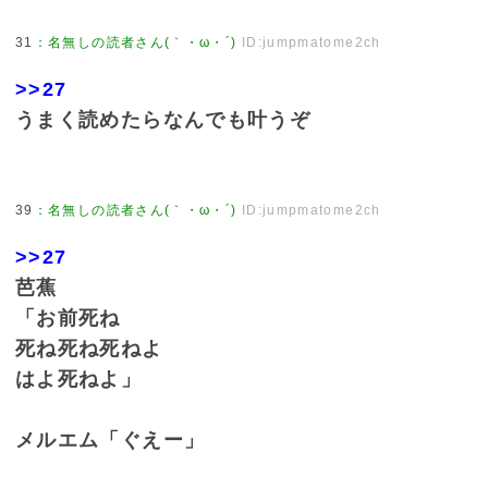
31
：
名無しの読者さん(｀・ω・´)
ID:jumpmatome2ch
>>27
うまく読めたらなんでも叶うぞ
39
：
名無しの読者さん(｀・ω・´)
ID:jumpmatome2ch
>>27
芭蕉
「お前死ね
死ね死ね死ねよ
はよ死ねよ」
メルエム「ぐえー」