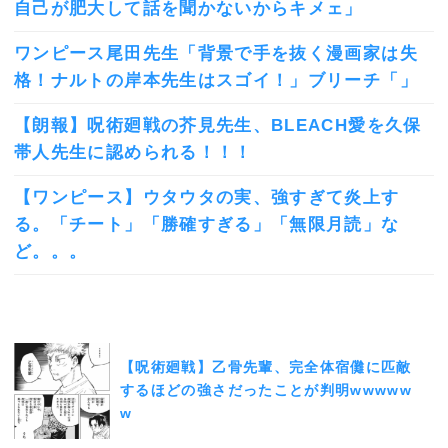
自己が肥大して話を聞かないからキメェ」
ワンピース尾田先生「背景で手を抜く漫画家は失
格！ナルトの岸本先生はスゴイ！」ブリーチ「」
【朗報】呪術廻戦の芥見先生、BLEACH愛を久保
帯人先生に認められる！！！
【ワンピース】ウタウタの実、強すぎて炎上す
る。「チート」「勝確すぎる」「無限月読」な
ど。。。
【呪術廻戦】乙骨先輩、完全体宿儺に匹敵
するほどの強さだったことが判明wwwww
w