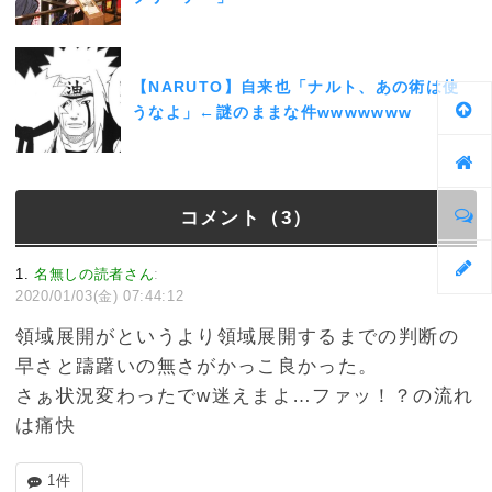
【NARUTO】自来也「ナルト、あの術は使
うなよ」←謎のままな件wwwwwww
コメント（3）
1
名無しの読者さん
:
2020/01/03(金) 07:44:12
領域展開がというより領域展開するまでの判断の
早さと躊躇いの無さがかっこ良かった。
さぁ状況変わったでw迷えまよ…ファッ！？の流れ
は痛快
1件