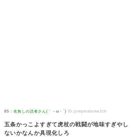
85
：
名無しの読者さん(｀・ω・´)
ID:jumpmatome2ch
五条かっこよすぎて虎杖の戦闘が地味すぎやし
ないかなんか具現化しろ