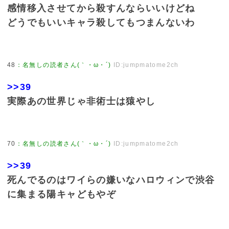
感情移入させてから殺すんならいいけどね
どうでもいいキャラ殺してもつまんないわ
48
：
名無しの読者さん(｀・ω・´)
ID:jumpmatome2ch
>>39
実際あの世界じゃ非術士は猿やし
70
：
名無しの読者さん(｀・ω・´)
ID:jumpmatome2ch
>>39
死んでるのはワイらの嫌いなハロウィンで渋谷
に集まる陽キャどもやぞ