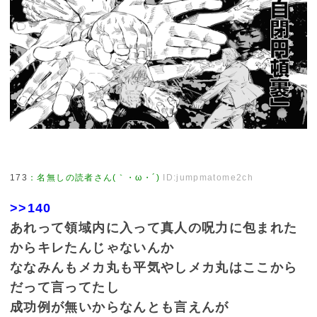
173
：
名無しの読者さん(｀・ω・´)
ID:jumpmatome2ch
>>140
あれって領域内に入って真人の呪力に包まれた
からキレたんじゃないんか
ななみんもメカ丸も平気やしメカ丸はここから
だって言ってたし
成功例が無いからなんとも言えんが