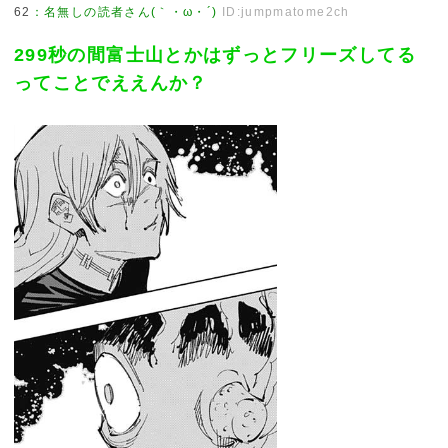
62
：
名無しの読者さん(｀・ω・´)
ID:jumpmatome2ch
299秒の間富士山とかはずっとフリーズしてる
ってことでええんか？