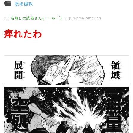
呪術廻戦
1
：
名無しの読者さん(｀・ω・´)
ID:jumpmatome2ch
痺れたわ