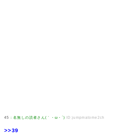
45
：
名無しの読者さん(｀・ω・´)
ID:jumpmatome2ch
>>39