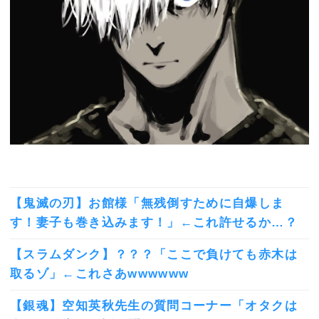
【鬼滅の刃】お館様「無残倒すために自爆しま
す！妻子も巻き込みます！」←これ許せるか…？
【スラムダンク】？？？「ここで負けても赤木は
取るゾ」←これさあwwwwww
【銀魂】空知英秋先生の質問コーナー「オタクは