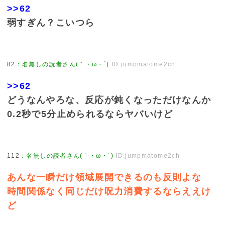
>>62
弱すぎん？こいつら
82
：
名無しの読者さん(｀・ω・´)
ID:jumpmatome2ch
>>62
どうなんやろな、反応が鈍くなっただけなんか
0.2秒で5分止められるならヤバいけど
112
：
名無しの読者さん(｀・ω・´)
ID:jumpmatome2ch
あんな一瞬だけ領域展開できるのも反則よな
時間関係なく同じだけ呪力消費するならええけ
ど