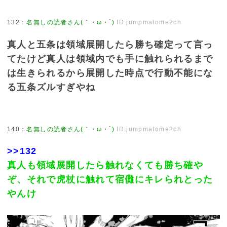
132
：
名無しの読者さん(｀・ω・´)
ID:jumpmatome2ch
真人と五条は領域展開したら勝ち確定って言っ
てたけど真人は領域内でも手に触れられるまで
は生きられるから展開した時点で行動不能にな
る五条ズルすぎやね
140
：
名無しの読者さん(｀・ω・´)
ID:jumpmatome2ch
>>132
真人も領域展開したら触れなくても勝ち確や
ぞ、それで虎杖に触れて宿儺にキレられとった
やんけ