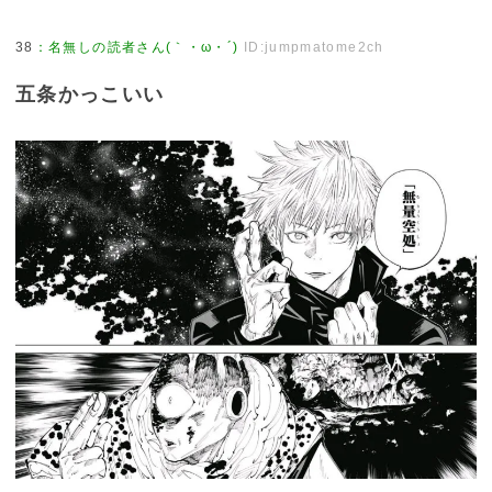
38
：
名無しの読者さん(｀・ω・´)
ID:jumpmatome2ch
五条かっこいい