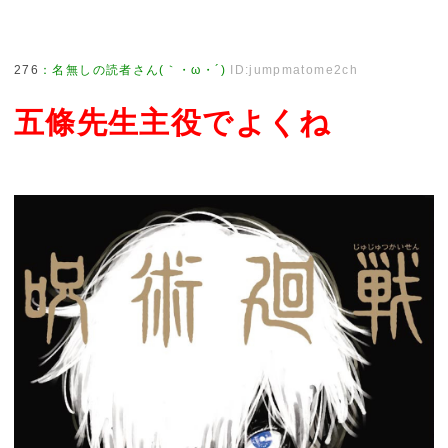
276
：
名無しの読者さん(｀・ω・´)
ID:jumpmatome2ch
五條先生主役でよくね