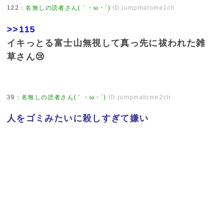
122
：
名無しの読者さん(｀・ω・´)
ID:jumpmatome2ch
>>115
イキっとる富士山無視して真っ先に祓われた雑
草さん😢
39
：
名無しの読者さん(｀・ω・´)
ID:jumpmatome2ch
人をゴミみたいに殺しすぎて嫌い