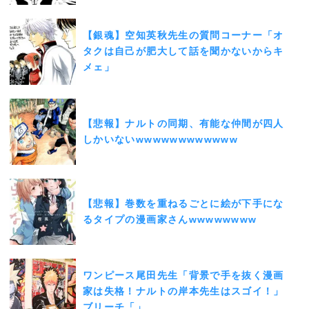
【銀魂】空知英秋先生の質問コーナー「オ
タクは自己が肥大して話を聞かないからキ
メェ」
【悲報】ナルトの同期、有能な仲間が四人
しかいないwwwwwwwwwwww
【悲報】巻数を重ねるごとに絵が下手にな
るタイプの漫画家さんwwwwwwww
ワンピース尾田先生「背景で手を抜く漫画
家は失格！ナルトの岸本先生はスゴイ！」
ブリーチ「」