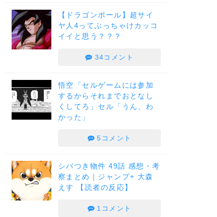
【ドラゴンボール】超サイ
ヤ人4ってぶっちゃけカッコ
イイと思う？？？
34コメント
悟空「セルゲームには参加
するからそれまでおとなし
くしてろ」セル「うん、わ
かった」
5コメント
シバつき物件 49話 感想・考
察まとめ｜ジャンプ+ 大森
えす 【読者の反応】
1コメント