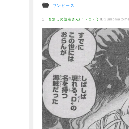
ワンピース
1
：
名無しの読者さん(｀・ω・´)
ID:jumpmatom