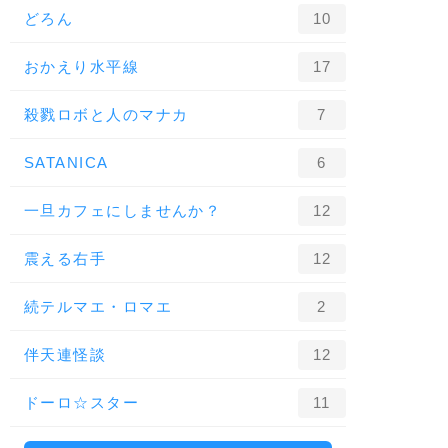
どろん
10
おかえり水平線
17
殺戮ロボと人のマナカ
7
SATANICA
6
一旦カフェにしませんか？
12
震える右手
12
続テルマエ・ロマエ
2
伴天連怪談
12
ドーロ☆スター
11