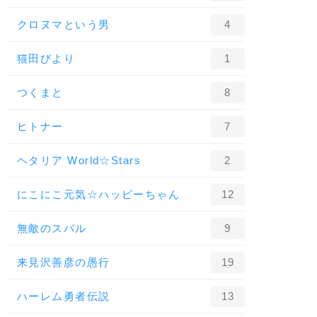
クロヌマという男
4
猫田びより
1
つくまと
8
ヒトナー
7
ヘタリア World☆Stars
2
にこにこ元気☆ハッピーちゃん
12
無敵のスバル
9
来見沢善彦の愚行
19
ハーレム勇者伝説
13