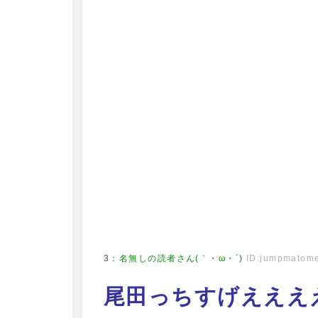
3
：
名無しの読者さん(｀・ω・´)
ID:jumpmatom
尾田っちすげえええ