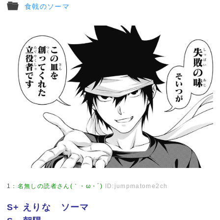
食戟のソーマ
1
：
名無しの読者さん(｀・ω・´)
ID:jumpmatome2ch
S+ えりな ソーマ