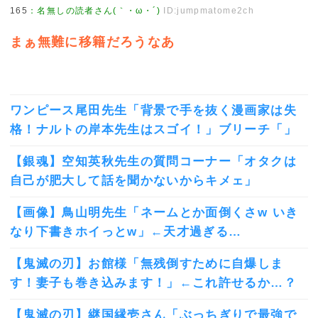
165
：
名無しの読者さん(｀・ω・´)
ID:jumpmatome2ch
まぁ無難に移籍だろうなあ
ワンピース尾田先生「背景で手を抜く漫画家は失
格！ナルトの岸本先生はスゴイ！」ブリーチ「」
【銀魂】空知英秋先生の質問コーナー「オタクは
自己が肥大して話を聞かないからキメェ」
【画像】鳥山明先生「ネームとか面倒くさw いき
なり下書きホイっとw」←天才過ぎる…
【鬼滅の刃】お館様「無残倒すために自爆しま
す！妻子も巻き込みます！」←これ許せるか…？
【鬼滅の刃】継国縁壱さん「ぶっちぎりで最強で