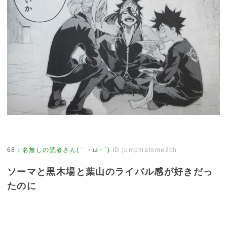
68
：
名無しの読者さん(｀・ω・´)
ID:jumpmatome2ch
ソーマと黒木場と葉山のライバル感が好きだっ
たのに