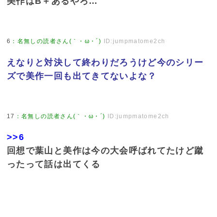
美作はB＋あるやろ…
6
：
名無しの読者さん(｀・ω・´)
ID:jumpmatome2ch
えなりと対決して終わりだろうけど今のシリー
ズで美作一回も出てきてないよな？
17
：
名無しの読者さん(｀・ω・´)
ID:jumpmatome2ch
>>6
回想で葉山と美作は今の大会呼ばれてたけど蹴
ったって話は出てくる