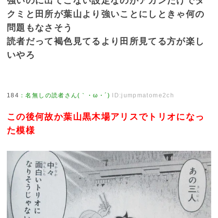
強いのに出てこない設定なのがアカンだけでタ
クミと田所が葉山より強いことにしときゃ何の
問題もなさそう
読者だって褐色見てるより田所見てる方が楽し
いやろ
184
：
名無しの読者さん(｀・ω・´)
ID:jumpmatome2ch
この後何故か葉山黒木場アリスでトリオになっ
た模様