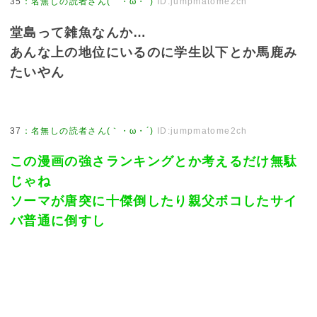
35
：
名無しの読者さん(｀・ω・´)
ID:jumpmatome2ch
堂島って雑魚なんか…
あんな上の地位にいるのに学生以下とか馬鹿み
たいやん
37
：
名無しの読者さん(｀・ω・´)
ID:jumpmatome2ch
この漫画の強さランキングとか考えるだけ無駄
じゃね
ソーマが唐突に十傑倒したり親父ボコしたサイ
バ普通に倒すし