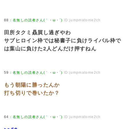
88
：
名無しの読者さん(｀・ω・´)
ID:jumpmatome2ch
田所タクミ贔屓し過ぎやわ
サブヒロイン枠では秘書子に負けライバル枠で
は葉山に負けた2人どんだけ押すねん
59
：
名無しの読者さん(｀・ω・´)
ID:jumpmatome2ch
もう朝陽に勝ったんか
打ち切りで巻いたか？
64
：
名無しの読者さん(｀・ω・´)
ID:jumpmatome2ch