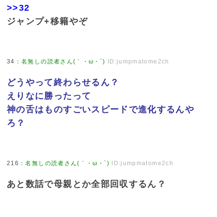
>>32
ジャンプ+移籍やぞ
34
：
名無しの読者さん(｀・ω・´)
ID:jumpmatome2ch
どうやって終わらせるん？
えりなに勝ったって
神の舌はものすごいスピードで進化するんや
ろ？
216
：
名無しの読者さん(｀・ω・´)
ID:jumpmatome2ch
あと数話で母親とか全部回収するん？