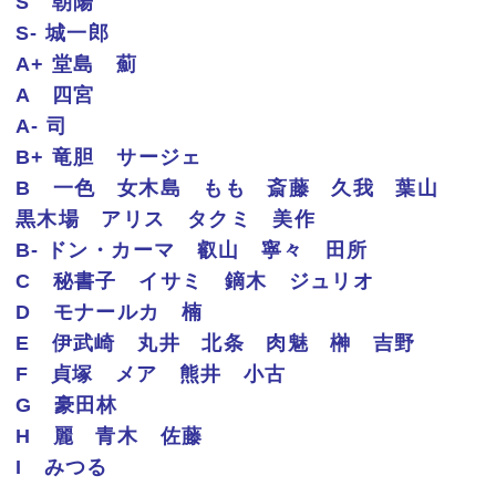
S 朝陽
S- 城一郎
A+ 堂島 薊
A 四宮
A- 司
B+ 竜胆 サージェ
B 一色 女木島 もも 斎藤 久我 葉山
黒木場 アリス タクミ 美作
B- ドン・カーマ 叡山 寧々 田所
C 秘書子 イサミ 鏑木 ジュリオ
D モナールカ 楠
E 伊武崎 丸井 北条 肉魅 榊 吉野
F 貞塚 メア 熊井 小古
G 豪田林
H 麗 青木 佐藤
I みつる