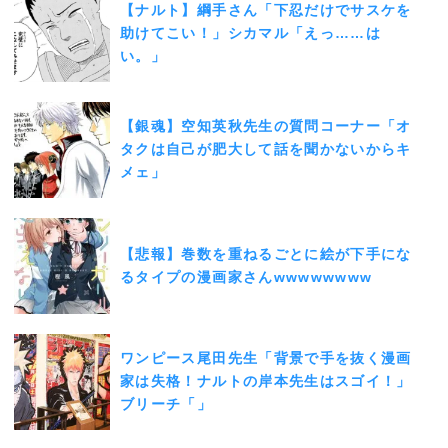
【ナルト】綱手さん「下忍だけでサスケを
助けてこい！」シカマル「えっ……は
い。」
【銀魂】空知英秋先生の質問コーナー「オ
タクは自己が肥大して話を聞かないからキ
メェ」
【悲報】巻数を重ねるごとに絵が下手にな
るタイプの漫画家さんwwwwwwww
ワンピース尾田先生「背景で手を抜く漫画
家は失格！ナルトの岸本先生はスゴイ！」
ブリーチ「」