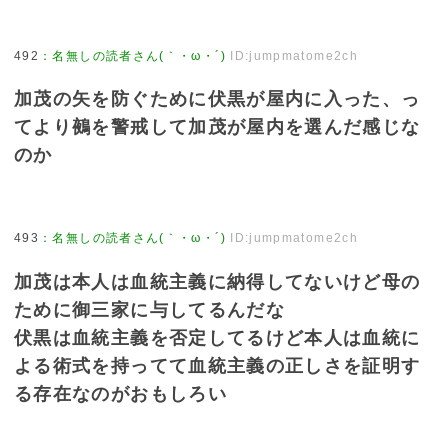
492
：
名無しの読者さん(｀・ω・´)
ID:jumpmatome2ch
加茂の矢を防ぐために伏黒が屋内に入った、っ
てより鵺を警戒して加茂が屋内を選んだ感じな
のか
493
：
名無しの読者さん(｀・ω・´)
ID:jumpmatome2ch
加茂は本人は血統主義に納得してないけど母の
ために御三家に与してるんだな
伏黒は血統主義を否定してるけど本人は血統に
よる術式を持ってて血統主義の正しさを証明す
る存在なのがおもしろい