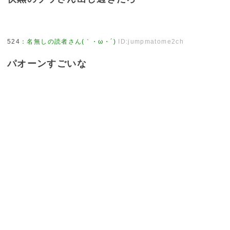
524
：
名無しの読者さん(｀・ω・´)
ID:jumpmatome2ch
パオーンすごいな