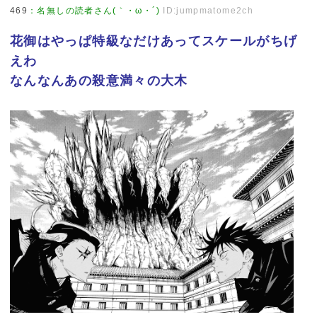
469
：
名無しの読者さん(｀・ω・´)
ID:jumpmatome2ch
花御はやっぱ特級なだけあってスケールがちげ
えわ
なんなんあの殺意満々の大木