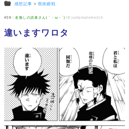
感想記事
>
呪術廻戦
459
：
名無しの読者さん(｀・ω・´)
ID:jumpmatome2ch
違いますワロタ