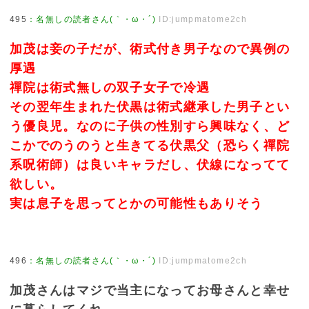
495
：
名無しの読者さん(｀・ω・´)
ID:jumpmatome2ch
加茂は妾の子だが、術式付き男子なので異例の
厚遇
禪院は術式無しの双子女子で冷遇
その翌年生まれた伏黒は術式継承した男子とい
う優良児。なのに子供の性別すら興味なく、ど
こかでのうのうと生きてる伏黒父（恐らく禪院
系呪術師）は良いキャラだし、伏線になってて
欲しい。
実は息子を思ってとかの可能性もありそう
496
：
名無しの読者さん(｀・ω・´)
ID:jumpmatome2ch
加茂さんはマジで当主になってお母さんと幸せ