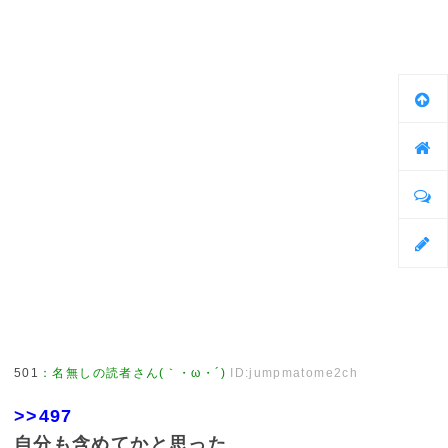
501
：
名無しの読者さん(｀・ω・´)
ID:jumpmatome2ch
>>497
自分も含めてかと思った