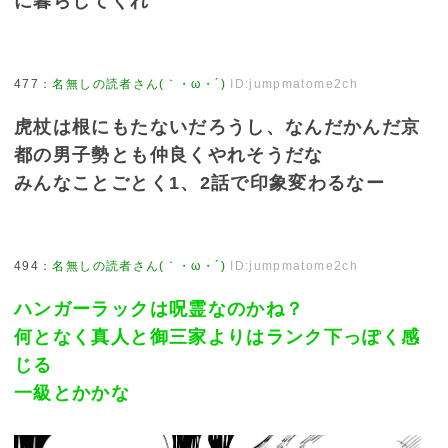
に暮らしてくれ
477
：
名無しの読者さん(｀・ω・´)
ID:jumpmatome2ch
虎杖は根にもたないだろうし、なんだかんだ京
都の男子勢とも仲良くやれそうだな
みんなことごとく1、2話で印象変わるなー
494
：
名無しの読者さん(｀・ω・´)
ID:jumpmatome2ch
ハンガーラックは呪霊なのかね？
何となく真人と御三家よりはランク下っぽく感
じる
一級とかかな