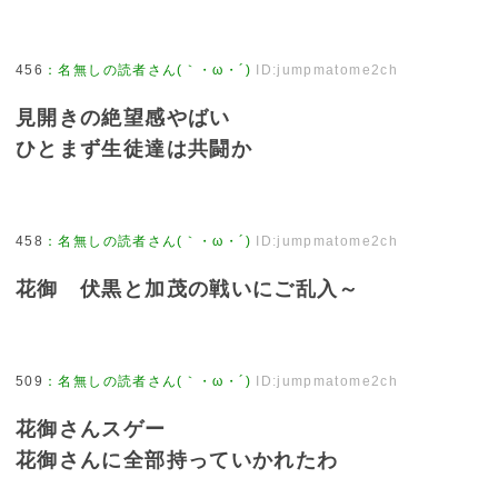
456
：
名無しの読者さん(｀・ω・´)
ID:jumpmatome2ch
見開きの絶望感やばい
ひとまず生徒達は共闘か
458
：
名無しの読者さん(｀・ω・´)
ID:jumpmatome2ch
花御 伏黒と加茂の戦いにご乱入～
509
：
名無しの読者さん(｀・ω・´)
ID:jumpmatome2ch
花御さんスゲー
花御さんに全部持っていかれたわ