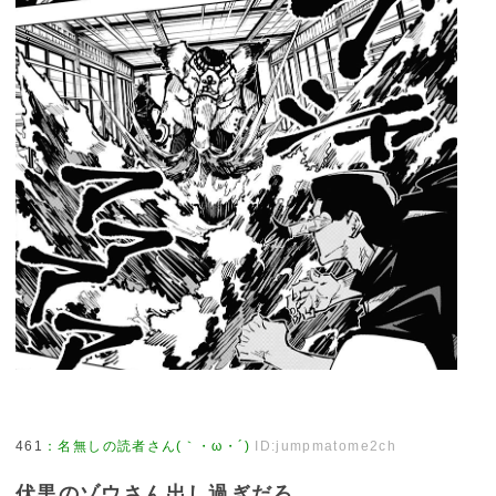
461
：
名無しの読者さん(｀・ω・´)
ID:jumpmatome2ch
伏黒のゾウさん出し過ぎだろ