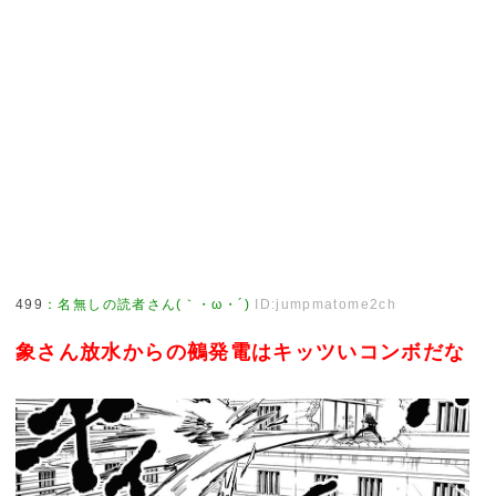
499
：
名無しの読者さん(｀・ω・´)
ID:jumpmatome2ch
象さん放水からの鵺発電はキッツいコンボだな