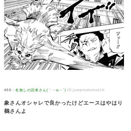
466
：
名無しの読者さん(｀・ω・´)
ID:jumpmatome2ch
象さんオシャレで良かったけどエースはやはり
鵺さんよ