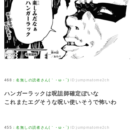
468
：
名無しの読者さん(｀・ω・´)
ID:jumpmatome2ch
ハンガーラックは呪詛師確定ぽいな
これまたエグそうな呪い使いそうで怖いわ
455
：
名無しの読者さん(｀・ω・´)
ID:jumpmatome2ch