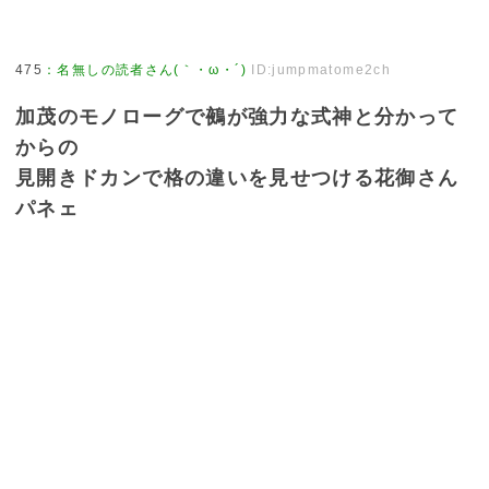
475
：
名無しの読者さん(｀・ω・´)
ID:jumpmatome2ch
加茂のモノローグで鵺が強力な式神と分かって
からの
見開きドカンで格の違いを見せつける花御さん
パネェ