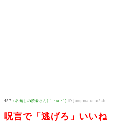
457
：
名無しの読者さん(｀・ω・´)
ID:jumpmatome2ch
呪言で「逃げろ」いいね