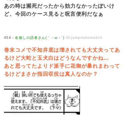
あの時は瀕死だったから効力なかったぽいけ
ど、今回のケース見ると呪言便利だなぁ
454
：
名無しの読者さん(｀・ω・´)
ID:jumpmatome2ch
巻末コメで不知井底は壊されても大丈夫ってあ
るけど大蛇と玉犬白はどうなんですかね…
あと思ってたよりド派手に花御が暴れまわって
るけどまさか指回収役は真人なのか？