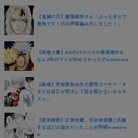
【鬼滅の刃】継国縁壱さん「ぶっちぎりで
最強です！日の呼吸編み出しました！」
【画像大量】NARUTOコラの最高傑作を、
なんJ民のワイが決めてやったぞwwwwww
【銀魂】空知英秋先生の質問コーナー「オ
タクは自己が肥大して話を聞かないからキ
メェ」
【呪術廻戦】乙骨先輩、完全体宿儺に匹敵
するほどの強さだったことが判明wwwww
w