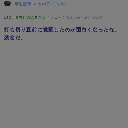
感想記事
>
歪のアマルガム
142
：
名無しの読者さん(｀・ω・´)
ID:jumpmatome2ch
打ち切り直前に覚醒したのか面白くなったな。
残念だ。