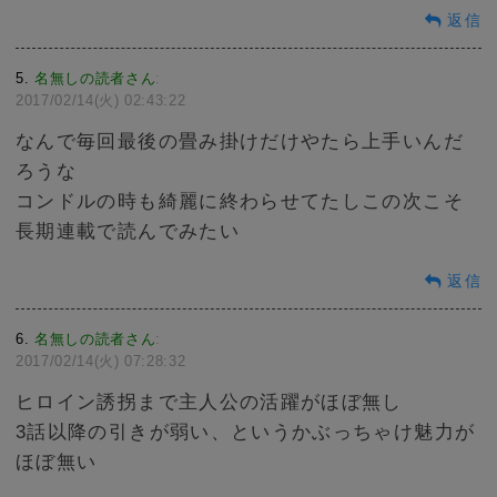
返信
5
名無しの読者さん
:
2017/02/14(火) 02:43:22
なんで毎回最後の畳み掛けだけやたら上手いんだ
ろうな
コンドルの時も綺麗に終わらせてたしこの次こそ
長期連載で読んでみたい
返信
6
名無しの読者さん
:
2017/02/14(火) 07:28:32
ヒロイン誘拐まで主人公の活躍がほぼ無し
3話以降の引きが弱い、というかぶっちゃけ魅力が
ほぼ無い