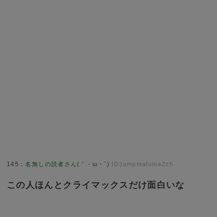
145
：
名無しの読者さん(｀・ω・´)
ID:jumpmatome2ch
この人ほんとクライマックスだけ面白いな