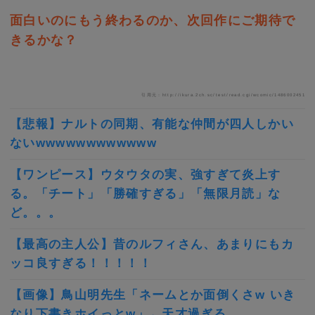
面白いのにもう終わるのか、次回作にご期待で
きるかな？
引用元：http://ikura.2ch.sc/test/read.cgi/wcomic/1486002451
【悲報】ナルトの同期、有能な仲間が四人しかい
ないwwwwwwwwwwww
【ワンピース】ウタウタの実、強すぎて炎上す
る。「チート」「勝確すぎる」「無限月読」な
ど。。。
【最高の主人公】昔のルフィさん、あまりにもカ
ッコ良すぎる！！！！！
【画像】鳥山明先生「ネームとか面倒くさw いき
なり下書きホイっとw」←天才過ぎる…