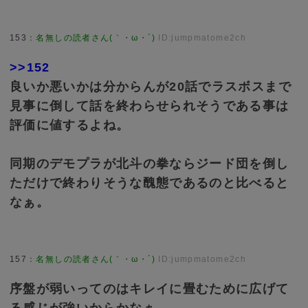
153
：
名無しの読者さん(｀・ω・´)
ID:jumpmatome2ch
>>152
良いか悪いかは分からんが20話でラスボスまで
見事に倒して話を終わらせられそうである事は
評価に値するよね。
同期のデモプラが北斗の拳ならジード団を倒し
ただけで終わりそうな醜態であるのと比べると
なぁ。
157
：
名無しの読者さん(｀・ω・´)
ID:jumpmatome2ch
序盤が弱いってのはキレイに畳むために広げて