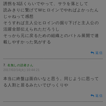
誘拐を3話くらいでやって、サラを落として
読みきりに繋げてWヒロインでやればよかったん
じゃねって感想
そうすれば主人公ヒロインの掘り下げと主人公の
活躍全部伝えられただろうし
そっから元に戻るための組織とのバトル展開で連
載しやすかった気がする
返信
7
名無しの読者さん
:
2017/02/14(火) 10:44:21
本当に終盤は面白いなと思う。同じように思って
る人割と居るみたいでびっくりや
返信