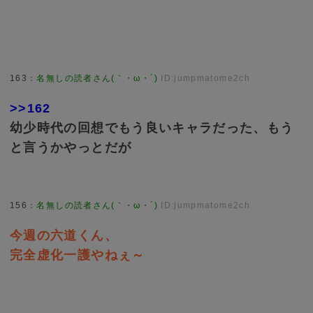
163
：
名無しの読者さん(｀・ω・´)
ID:jumpmatome2ch
>>162
幼少時代の回想でもう良いキャラだった、もう
と言うかやっとだが
156
：
名無しの読者さん(｀・ω・´)
ID:jumpmatome2ch
今週の六道くん、
完全虚化一護やねぇ～