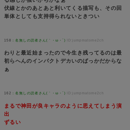
る感じが強いからかなぁ
伏線とかのあとあと利いてくる描写も、その回
単体としても支持得られないときつい
158
：
名無しの読者さん(｀・ω・´)
ID:jumpmatome2ch
わりと最近始まったので今生き残ってるのは最
初らへんのインパクトデカいのばっかだからな
ぁ
162
：
名無しの読者さん(｀・ω・´)
ID:jumpmatome2ch
まるで神田が良キャラのように思えてしまう演
出
ずるい