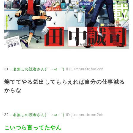
21
：
名無しの読者さん(｀・ω・´)
ID:jumpmatome2ch
煽ててやる気出してもらえれば自分の仕事減る
からな
22
：
名無しの読者さん(｀・ω・´)
ID:jumpmatome2ch
こいつら言ってたやん