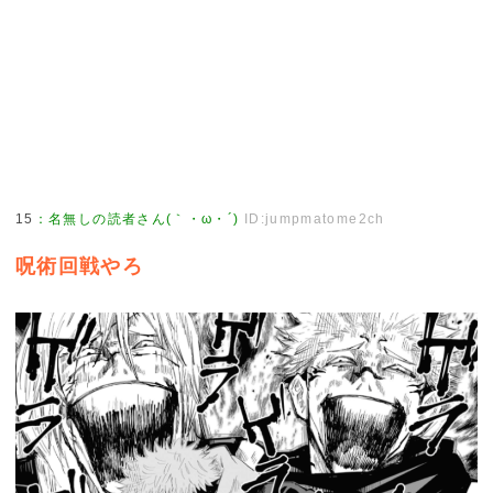
15
：
名無しの読者さん(｀・ω・´)
ID:jumpmatome2ch
呪術回戦やろ