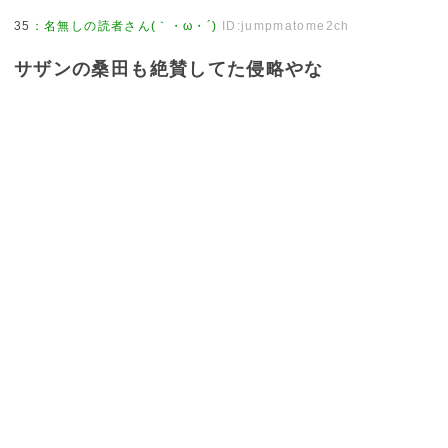
35
：
名無しの読者さん(｀・ω・´)
ID:jumpmatome2ch
サザンの桑田も絶賛してた侵略やな