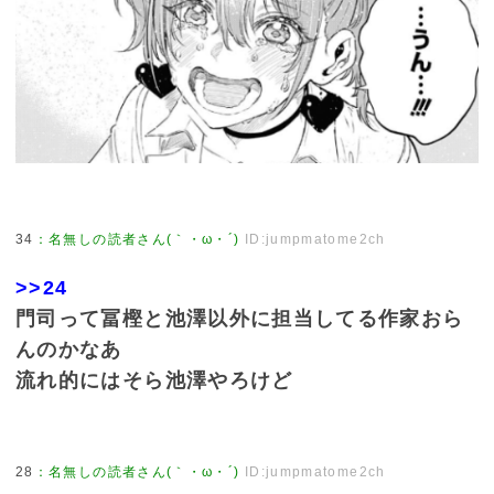
34
：
名無しの読者さん(｀・ω・´)
ID:jumpmatome2ch
>>24
門司って冨樫と池澤以外に担当してる作家おら
んのかなあ
流れ的にはそら池澤やろけど
28
：
名無しの読者さん(｀・ω・´)
ID:jumpmatome2ch