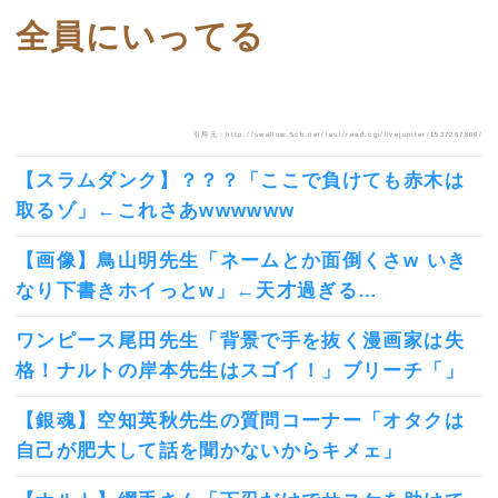
全員にいってる
引用元：http://swallow.5ch.net/test/read.cgi/livejupiter/1537267809/
【スラムダンク】？？？「ここで負けても赤木は
取るゾ」←これさあwwwwww
【画像】鳥山明先生「ネームとか面倒くさw いき
なり下書きホイっとw」←天才過ぎる…
ワンピース尾田先生「背景で手を抜く漫画家は失
格！ナルトの岸本先生はスゴイ！」ブリーチ「」
【銀魂】空知英秋先生の質問コーナー「オタクは
自己が肥大して話を聞かないからキメェ」