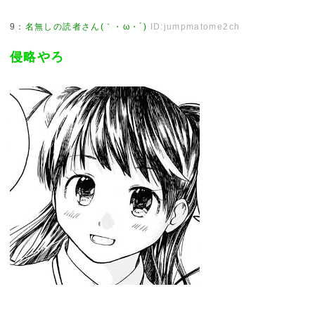
9
：
名無しの読者さん(｀・ω・´)
ID:jumpmatome2ch
侵略やろ