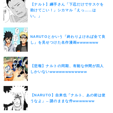
【ナルト】綱手さん「下忍だけでサスケを
助けてこい！」シカマル「えっ……は
い。」
NARUTOとかいう「終わりよければ全て良
し」を見せつけた名作漫画wwwwwww
【悲報】ナルトの同期、有能な仲間が四人
しかいないwwwwwwwwwwww
【NARUTO】自来也「ナルト、あの術は使
うなよ」←謎のままな件wwwwwww