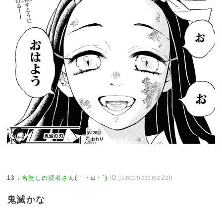
13
：
名無しの読者さん(｀・ω・´)
ID:jumpmatome2ch
鬼滅かな