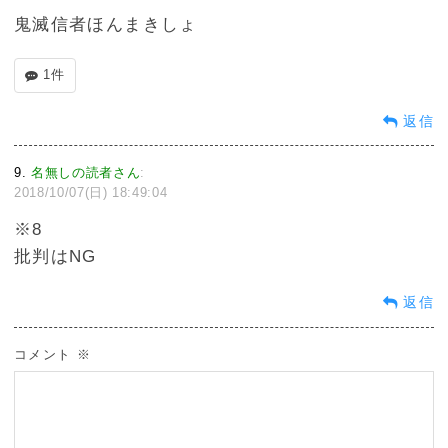
鬼滅信者ほんまきしょ
1件
返信
9
名無しの読者さん
:
2018/10/07(日) 18:49:04
※8
批判はNG
返信
コメント
※