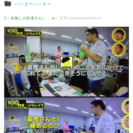
ハンターハンター
1
：
名無しの読者さん(｀・ω・´)
ID:jumpmatome2ch