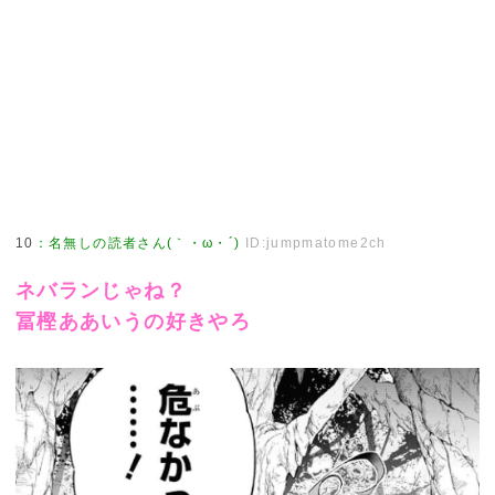
10
：
名無しの読者さん(｀・ω・´)
ID:jumpmatome2ch
ネバランじゃね？
冨樫ああいうの好きやろ