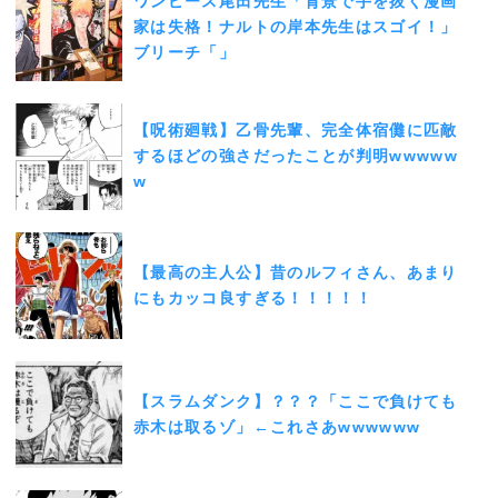
ワンピース尾田先生「背景で手を抜く漫画
家は失格！ナルトの岸本先生はスゴイ！」
ブリーチ「」
【呪術廻戦】乙骨先輩、完全体宿儺に匹敵
するほどの強さだったことが判明wwwww
w
【最高の主人公】昔のルフィさん、あまり
にもカッコ良すぎる！！！！！
【スラムダンク】？？？「ここで負けても
赤木は取るゾ」←これさあwwwwww