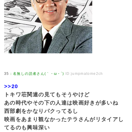
35
：
名無しの読者さん(｀・ω・´)
ID:jumpmatome2ch
>>20
トキワ荘関連の見てもそうやけど
あの時代やその下の人達は映画好きが多いね
西部劇をかなりパクってるし
映画をあまり観なかったテラさんがリタイアし
てるのも興味深い