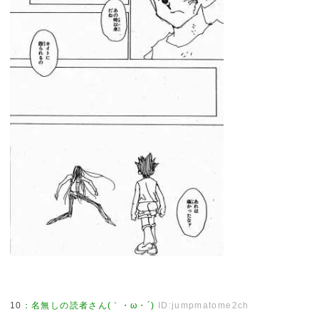
10
：
名無しの読者さん(｀・ω・´)
ID:jumpmatome2ch