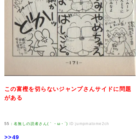
この富樫を切らないジャンプさんサイドに問題
がある
55
：
名無しの読者さん(｀・ω・´)
ID:jumpmatome2ch
>>49