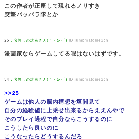
この作者が正座して現れるノリすき
突撃パッパラ隊とか
25
：
名無しの読者さん(｀・ω・´)
ID:jumpmatome2ch
漫画家ならゲームしてる暇はないはずです。
54
：
名無しの読者さん(｀・ω・´)
ID:jumpmatome2ch
>>25
ゲームは他人の脳内構想を垣間見て
自分の経験値に上乗せ出来るからええんやで
そのプレイ過程で自分ならこうするのに
こうしたら良いのに
こうなったらどうするんだろ