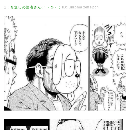
1
：
名無しの読者さん(｀・ω・´)
ID:jumpmatome2ch