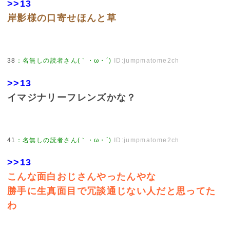
>>13
岸影様の口寄せほんと草
38
：
名無しの読者さん(｀・ω・´)
ID:jumpmatome2ch
>>13
イマジナリーフレンズかな？
41
：
名無しの読者さん(｀・ω・´)
ID:jumpmatome2ch
>>13
こんな面白おじさんやったんやな
勝手に生真面目で冗談通じない人だと思ってた
わ