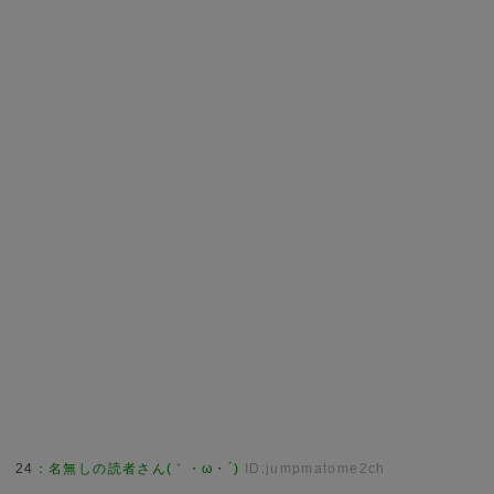
24
：
名無しの読者さん(｀・ω・´)
ID:jumpmatome2ch