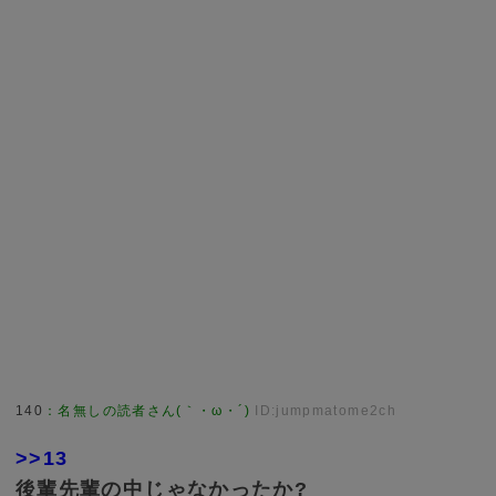
140
：
名無しの読者さん(｀・ω・´)
ID:jumpmatome2ch
>>13
後輩先輩の中じゃなかったか?