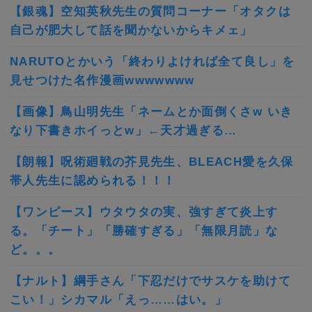
【銀魂】空知英秋先生の質問コーナー「オタクは
自己が肥大して話を聞かないからキメェ」
NARUTOとかいう「終わりよければ全て良し」を
見せつけた名作漫画wwwwwww
【画像】鳥山明先生「ネームとか面倒くさw いき
なり下書きホイっとw」←天才過ぎる…
【朗報】呪術廻戦の芥見先生、BLEACH愛を久保
帯人先生に認められる！！！
【ワンピース】ウタウタの実、強すぎて炎上す
る。「チート」「勝確すぎる」「無限月読」な
ど。。。
【ナルト】綱手さん「下忍だけでサスケを助けて
こい！」シカマル「えっ……はい。」