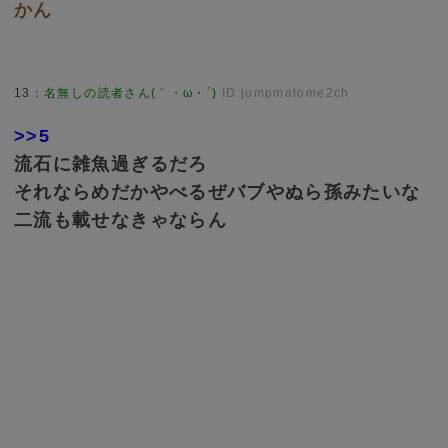
かん
13
：
名無しの読者さん(｀・ω・´)
ID:jumpmatome2ch
>>5
流石に雑魚過ぎるだろ
それならめだかやべるぜバブやぬら孫みたいな
二流も載せなきゃならん