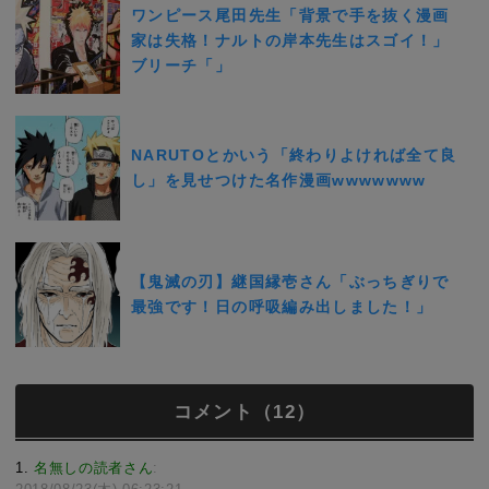
ワンピース尾田先生「背景で手を抜く漫画
家は失格！ナルトの岸本先生はスゴイ！」
ブリーチ「」
NARUTOとかいう「終わりよければ全て良
し」を見せつけた名作漫画wwwwwww
【鬼滅の刃】継国縁壱さん「ぶっちぎりで
最強です！日の呼吸編み出しました！」
コメント（12）
1
名無しの読者さん
: