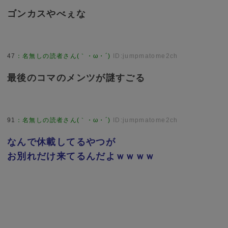
ゴンカスやべぇな
47
：
名無しの読者さん(｀・ω・´)
ID:jumpmatome2ch
最後のコマのメンツが謎すごる
91
：
名無しの読者さん(｀・ω・´)
ID:jumpmatome2ch
なんで休載してるやつが
お別れだけ来てるんだよｗｗｗｗ