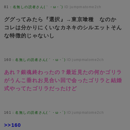
81
：
名無しの読者さん(｀・ω・´)
ID:jumpmatome2ch
ググってみたら『選択』→東京喰種 なのか
コレは分かりにくいなカネキのシルエットそん
な特徴的じゃないし
160
：
名無しの読者さん(｀・ω・´)
ID:jumpmatome2ch
あれ？銀魂終わったの？最近見たの何かゴリラ
がうんこ垂れお見合い回で会ったゴリラと結婚
式やってたゴリラだったけど
161
：
名無しの読者さん(｀・ω・´)
ID:jumpmatome2ch
>>160