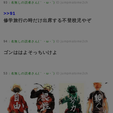
93
：
名無しの読者さん(｀・ω・´)
ID:jumpmatome2ch
>>91
修学旅行の時だけ出席する不登校児やぞ
94
：
名無しの読者さん(｀・ω・´)
ID:jumpmatome2ch
ゴンははよそっちいけよ
53
：
名無しの読者さん(｀・ω・´)
ID:jumpmatome2ch