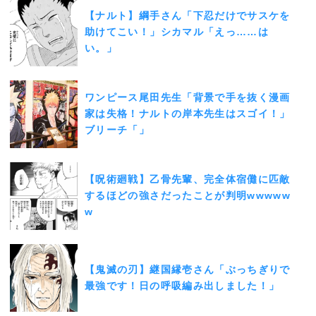
【ナルト】綱手さん「下忍だけでサスケを
助けてこい！」シカマル「えっ……は
い。」
ワンピース尾田先生「背景で手を抜く漫画
家は失格！ナルトの岸本先生はスゴイ！」
ブリーチ「」
【呪術廻戦】乙骨先輩、完全体宿儺に匹敵
するほどの強さだったことが判明wwwww
w
【鬼滅の刃】継国縁壱さん「ぶっちぎりで
最強です！日の呼吸編み出しました！」