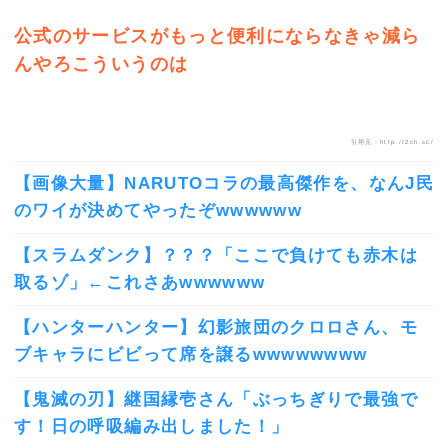
公式のサービスがもっと便利にならなきゃ減ら
んやろこういうのは
引用元：http://2ch.sc/
【画像大量】NARUTOコラの最高傑作を、なんJ民
のワイが決めてやったぞwwwwww
【スラムダンク】？？？「ここで負けても赤木は
取るゾ」←これさあwwwwww
【ハンターハンター】幻影旅団のクロロさん、モ
ブキャラにビビって席を譲るwwwwwwww
【鬼滅の刃】継国縁壱さん「ぶっちぎりで最強で
す！日の呼吸編み出しました！」