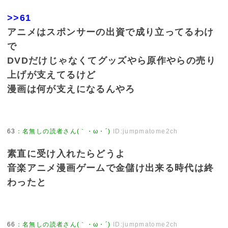
>>61
アニメはスポンサーの出資で成り立ってるわけ
で
DVDだけじゃなくてグッズやら原作やらの売り
上げが支えてるけど
漫画は何が支えになるんやろ
63
：
名無しの読者さん(｀・ω・´)
ID:jumpmatome2ch
素直に受け入れたらどうよ
音楽アニメ漫画ゲームで金儲け出来る時代は終
わったと
66
：
名無しの読者さん(｀・ω・´)
ID:jumpmatome2ch