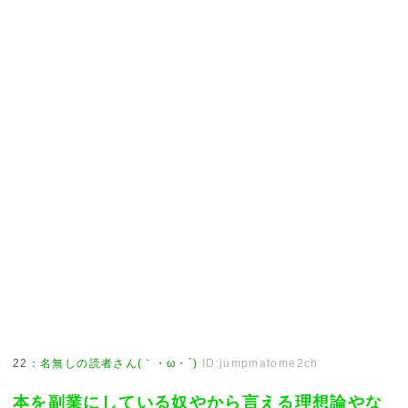
22
：
名無しの読者さん(｀・ω・´)
ID:jumpmatome2ch
本を副業にしている奴やから言える理想論やな