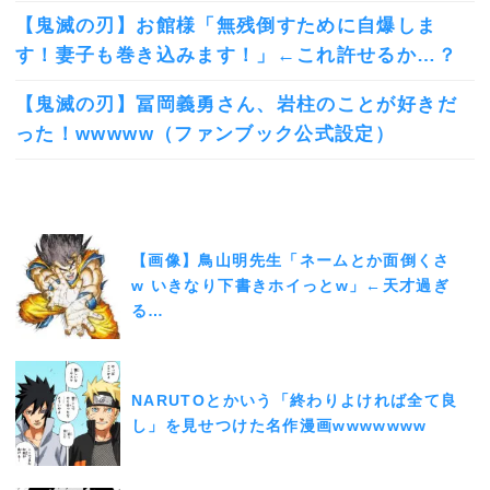
【鬼滅の刃】お館様「無残倒すために自爆しま
す！妻子も巻き込みます！」←これ許せるか…？
【鬼滅の刃】冨岡義勇さん、岩柱のことが好きだ
った！wwwww（ファンブック公式設定）
【画像】鳥山明先生「ネームとか面倒くさ
w いきなり下書きホイっとw」←天才過ぎ
る…
NARUTOとかいう「終わりよければ全て良
し」を見せつけた名作漫画wwwwwww