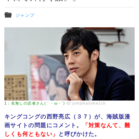
ジャンプ
1
：
名無しの読者さん(｀・ω・´)
ID:jumpmatome2ch
キングコングの西野亮広（３７）が、海賊版漫
画サイトの問題にコメント。
「対策なんて、難
しくも何ともない」
と呼びかけた。