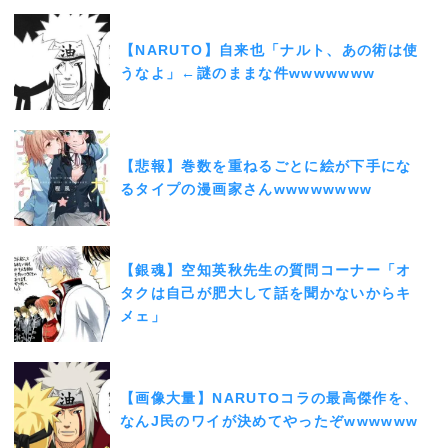
【NARUTO】自来也「ナルト、あの術は使
うなよ」←謎のままな件wwwwwww
【悲報】巻数を重ねるごとに絵が下手にな
るタイプの漫画家さんwwwwwwww
【銀魂】空知英秋先生の質問コーナー「オ
タクは自己が肥大して話を聞かないからキ
メェ」
【画像大量】NARUTOコラの最高傑作を、
なんJ民のワイが決めてやったぞwwwwww