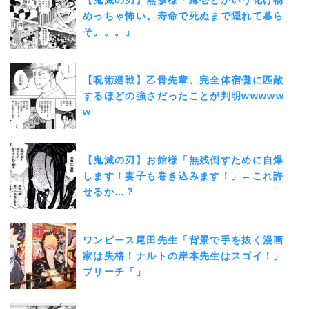
めっちゃ怖い。寿命で死ぬまで隠れて暮ら
そ。。。」
【呪術廻戦】乙骨先輩、完全体宿儺に匹敵
するほどの強さだったことが判明wwwww
w
【鬼滅の刃】お館様「無残倒すために自爆
します！妻子も巻き込みます！」←これ許
せるか…？
ワンピース尾田先生「背景で手を抜く漫画
家は失格！ナルトの岸本先生はスゴイ！」
ブリーチ「」