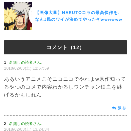
【画像大量】NARUTOコラの最高傑作を、
なんJ民のワイが決めてやったぞwwwwww
コメント（12）
1
名無しの読者さん
:
2018/02/03(土) 12:57:59
ああいうアニメこそニコニコでやれよw原作知って
るやつのコメで内容わかるしワンチャン鉄血を継
げるかもしれん
返信
2
名無しの読者さん
:
2018/02/03(土) 13:24:34