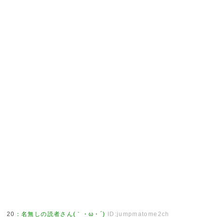
20
：
名無しの読者さん(｀・ω・´)
ID:jumpmatome2ch