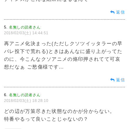
返信
5
名無しの読者さん
:
2018/02/03(土) 14:44:51
再アニメ化決まった(ただしクソツイッタラーの早
バレ投下で荒れる)ときはあんなに盛り上がってた
のに、今こんなクソアニメの烙印押されてて可哀
想だなぁ ご愁傷様です…
返信
6
名無しの読者さん
:
2018/02/03(土) 18:28:10
どの辺が万策尽きた状態なのかが分からない。
特番やるって良いことじゃないの？