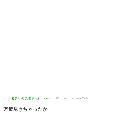
85
：
名無しの読者さん(｀・ω・´)
ID:jumpmatome2ch
万策尽きちゃったか