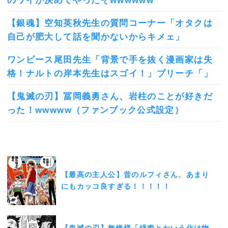
のワイが決めてやったぞwwwwww
【銀魂】空知英秋先生の質問コーナー「オタクは
自己が肥大して話を聞かないからキメェ」
ワンピース尾田先生「背景で手を抜く漫画家は失
格！ナルトの岸本先生はスゴイ！」ブリーチ「」
【鬼滅の刃】冨岡義勇さん、岩柱のことが好きだ
った！wwwww（ファンブック公式設定）
【最高の主人公】昔のルフィさん、あまり
にもカッコ良すぎる！！！！！
【鬼滅の刃】無惨様「縁壱とかいう化け物