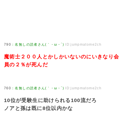
790
：
名無しの読者さん(｀・ω・´)
ID:jumpmatome2ch
魔術士２００人とかしかいないのにいきなり会
員の２％が死んだ
760
：
名無しの読者さん(｀・ω・´)
ID:jumpmatome2ch
10位が受験生に助けられる100流だろ
ノアと孫は既に8位以内かな