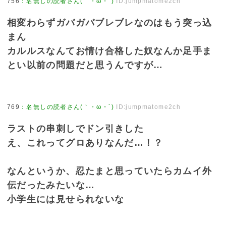
756
：
名無しの読者さん(｀・ω・´)
ID:jumpmatome2ch
相変わらずガバガバブレブレなのはもう突っ込
まん
カルルスなんてお情け合格した奴なんか足手ま
とい以前の問題だと思うんですが…
769
：
名無しの読者さん(｀・ω・´)
ID:jumpmatome2ch
ラストの串刺しでドン引きした
え、これってグロありなんだ…！？
なんというか、忍たまと思っていたらカムイ外
伝だったみたいな…
小学生には見せられないな