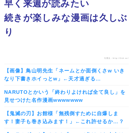
早く来週が読みたい
続きが楽しみな漫画は久しぶ
り
引用元：http://2ch.sc/
【画像】鳥山明先生「ネームとか面倒くさw いき
なり下書きホイっとw」←天才過ぎる…
NARUTOとかいう「終わりよければ全て良し」を
見せつけた名作漫画wwwwwww
【鬼滅の刃】お館様「無残倒すために自爆しま
す！妻子も巻き込みます！」←これ許せるか…？