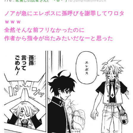
776
：
名無しの読者さん(｀・ω・´)
ID:jumpmatome2ch
ノアが急にエレボスに孫呼びを謝罪してワロタ
ｗｗｗ
全然そんな前フリなかったのに
作者から指令が出たみたいだなーと思った