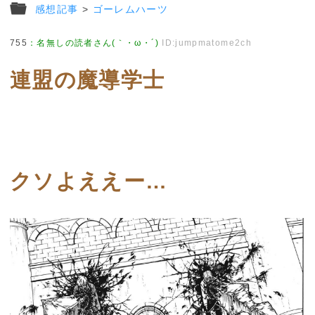
感想記事
>
ゴーレムハーツ
755
：
名無しの読者さん(｀・ω・´)
ID:jumpmatome2ch
連盟の魔導学士
クソよええー…