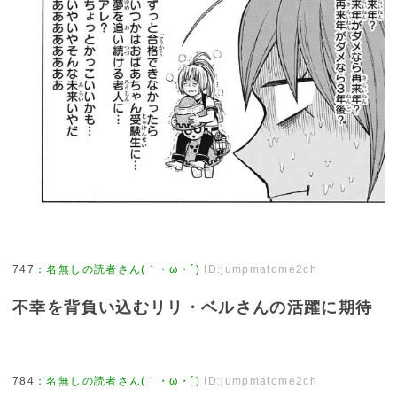
747
：
名無しの読者さん(｀・ω・´)
ID:jumpmatome2ch
不幸を背負い込むリリ・ベルさんの活躍に期待
784
：
名無しの読者さん(｀・ω・´)
ID:jumpmatome2ch