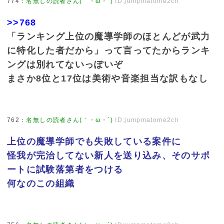
774
：
名無しの読者さん(｀・ω・´)
ID:jumpmatome2ch
>>768
「ランキング上位の魔導学師のほとんどが武力
に特化した者だから」って言ってたからランキ
ングは別れてないっぽいぞ
まさか8位と17位は美術や音楽担当な訳もなし
762
：
名無しの読者さん(｀・ω・´)
ID:jumpmatome2ch
上位の魔導学師でも失敗している案件に
怪我が完治してない新人を送り込み、そのサポ
ートに試験落第者をつける
何なのこの組織