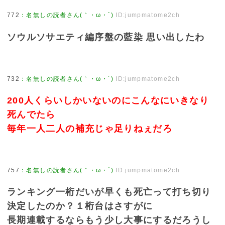
772
：
名無しの読者さん(｀・ω・´)
ID:jumpmatome2ch
ソウルソサエティ編序盤の藍染 思い出したわ
732
：
名無しの読者さん(｀・ω・´)
ID:jumpmatome2ch
200人くらいしかいないのにこんなにいきなり
死んでたら
毎年一人二人の補充じゃ足りねぇだろ
757
：
名無しの読者さん(｀・ω・´)
ID:jumpmatome2ch
ランキング一桁だいが早くも死亡って打ち切り
決定したのか？１桁台はさすがに
長期連載するならもう少し大事にするだろうし