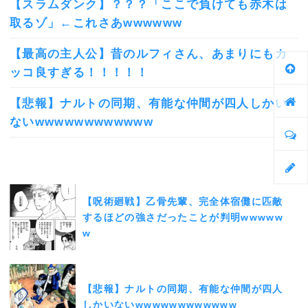
【スラムダンク】？？？「ここで負けても赤木は
取るゾ」←これさあwwwwww
【最高の主人公】昔のルフィさん、あまりにもカ
ッコ良すぎる！！！！！
【悲報】ナルトの同期、有能な仲間が四人しかい
ないwwwwwwwwwwww
【呪術廻戦】乙骨先輩、完全体宿儺に匹敵
するほどの強さだったことが判明wwwww
w
【悲報】ナルトの同期、有能な仲間が四人
しかいないwwwwwwwwwwww