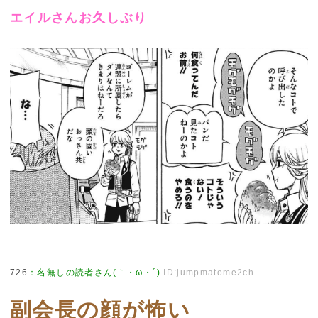
エイルさんお久しぶり
726
：
名無しの読者さん(｀・ω・´)
ID:jumpmatome2ch
副会長の顔が怖い