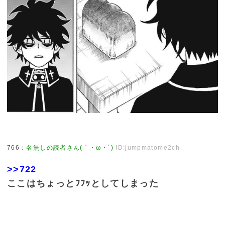
766
：
名無しの読者さん(｀・ω・´)
ID:jumpmatome2ch
>>722
ここはちょっとﾌﾌｯとしてしまった